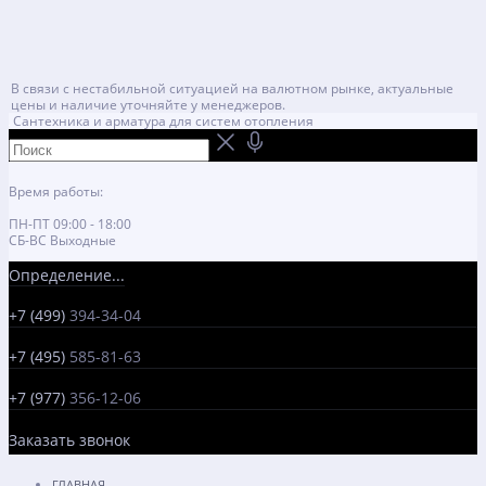
В связи с нестабильной ситуацией на валютном рынке, актуальные
цены и наличие уточняйте у менеджеров.
Сантехника и арматура для систем отопления
Время работы:
ПН-ПТ 09:00 - 18:00
СБ-ВС Выходные
Определение...
+7 (499)
394-34-04
+7 (495)
585-81-63
+7 (977)
356-12-06
Заказать звонок
ГЛАВНАЯ