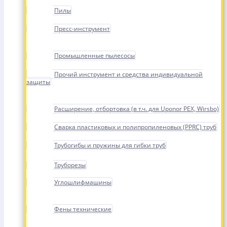
Пилы
Пресс-инструмент
Промышленные пылесосы
Прочий инструмент и средства индивидуальной
защиты
Расширение, отбортовка (в т.ч. для Uponor PEX, Wirsbo)
Сварка пластиковых и полипропиленовых (PPRC) труб
Трубогибы и пружины для гибки труб
Труборезы
Углошлифмашины
Фены технические