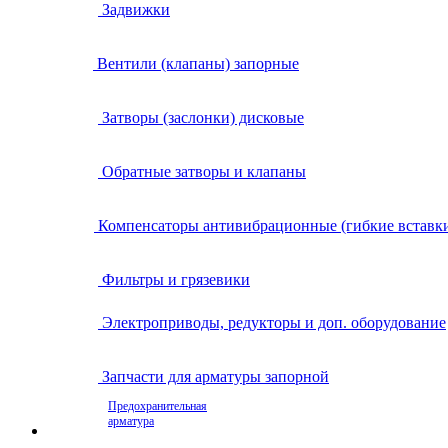
Задвижки
Вентили (клапаны) запорные
Затворы (заслонки) дисковые
Обратные затворы и клапаны
Компенсаторы антивибрационные (гибкие вставк
Фильтры и грязевики
Электроприводы, редукторы и доп. оборудование
Запчасти для арматуры запорной
Предохранительная
арматура