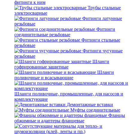
фитинги к ним
Трубы стальные
электросварные
Фитинги латунные
резьбовые
Фитинги
соединительные резьбовые
Фитинги стальные
резьбовые
Фитинги чугунные
резьбовые
Шланги
гофрированные защитные
Шланги
поливочные и всасывающие
Шланги поливочные, промышленные, для насосов и
комплектующие
Демонтажные вставки
Муфты соединительные
Фланцы
обжимные и адаптеры фланцевые