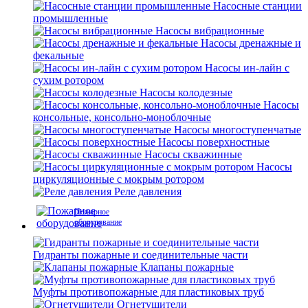
Насосные станции
промышленные
Насосы вибрационные
Насосы дренажные и
фекальные
Насосы ин-лайн с
сухим ротором
Насосы колодезные
Насосы
консольные, консольно-моноблочные
Насосы многоступенчатые
Насосы поверхностные
Насосы скважинные
Насосы
циркуляционные с мокрым ротором
Реле давления
Пожарное
оборудование
Гидранты пожарные и соединительные части
Клапаны пожарные
Муфты противопожарные для пластиковых труб
Огнетушители