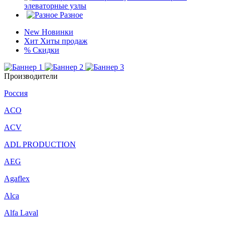
элеваторные узлы
Разное
New
Новинки
Хит
Хиты продаж
%
Скидки
Производители
Россия
ACO
ACV
ADL PRODUCTION
AEG
Agaflex
Alca
Alfa Laval