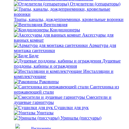
Отделители (сепараторы)
Трапы, каналы, дождеприемники, кровельные воронки
Вентиляция
Кондиционеры
Аксессуары для
ванных комнат
Арматура для
монтажа сантехники
Биде
Душевые
поддоны, кабины и ограждения
Инсталляции и
комплектующие
Раковины
Сантехника из
нержавеющей стали
Смесители и
душевые гарнитуры
Сушилки для рук
Унитазы
Уриналы (писсуары)
Инструменты