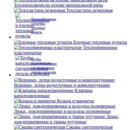
Теплоизоляция на основе минеральной ваты
Техпластина резиновая
Теплообменники
и блочно-
тепловые
пункты
Блочные тепловые пункты
Теплообменники
пластинчатые
Трубы
канализационные,
соединительные
детали и изделия
Воронки, лотки водосточные и комплектующие
Клапаны
канализационные
Кольца и манжеты
Люки, дождеприемники и колодцы полимерные
Люки,
дождеприемники и трапы чугунные
Смазка сантехническая