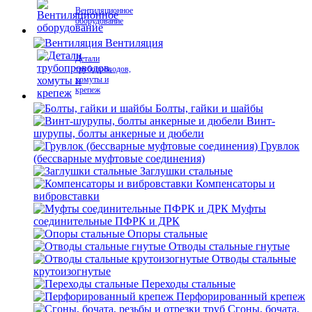
Вентиляционное
оборудование
Вентиляция
Детали
трубопроводов,
хомуты и
крепеж
Болты, гайки и шайбы
Винт-
шурупы, болты анкерные и дюбели
Грувлок
(бессварные муфтовые соединения)
Заглушки стальные
Компенсаторы и
вибровставки
Муфты
соединительные ПФРК и ДРК
Опоры стальные
Отводы стальные гнутые
Отводы стальные
крутоизогнутые
Переходы стальные
Перфорированный крепеж
Сгоны, бочата,