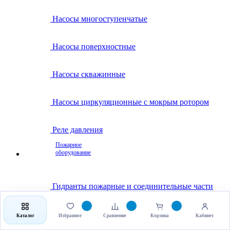
Насосы многоступенчатые
Насосы поверхностные
Насосы скважинные
Насосы циркуляционные с мокрым ротором
Реле давления
Пожарное
оборудование
Гидранты пожарные и соединительные части
Клапаны пожарные
Каталог
Избранное
Сравнение
Корзина
Кабинет