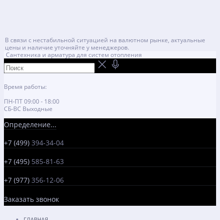
В связи с нестабильной ситуацией на валютном рынке, актуальные
цены и наличие уточняйте у менеджеров.
Сантехника и арматура для систем отопления
Время работы:
ПН-ПТ 09:00 - 18:00
СБ-ВС Выходные
Определение...
+7 (499)
394-34-04
+7 (495)
585-81-63
+7 (977)
356-12-06
Заказать звонок
ГЛАВНАЯ