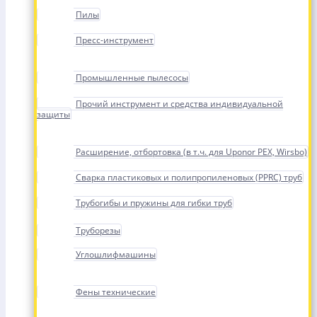
Пилы
Пресс-инструмент
Промышленные пылесосы
Прочий инструмент и средства индивидуальной
защиты
Расширение, отбортовка (в т.ч. для Uponor PEX, Wirsbo)
Сварка пластиковых и полипропиленовых (PPRC) труб
Трубогибы и пружины для гибки труб
Труборезы
Углошлифмашины
Фены технические