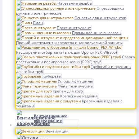
Нарезание резьбы
Опрессовщики
ручные и электрические
Оснастка для инструментов
Пилы
Пресс-инструмент
Промышленные пылесосы
Прочий инструмент и средства индивидуальной защиты
Расширение, отбортовка (в т.ч. для Uponor PEX, Wirsbo)
Сварка
пластиковых и полипропиленовых (PPRC) труб
Трубогибы и пружины
для гибки труб
Труборезы
Углошлифмашины
Фены технические
Крепеж для труб
Крепежные изделия
Крепежные изделия с
хомутами
Вентиляционное
оборудование
Вентиляция