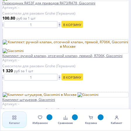
Переходник R453F для приводов R473/R478, Giacomini
Артикул: -
Смесители для раковин Grohe (Германия)
100.80
руб
за 1 шт
-
+
В КОРЗИНУ
Комплект: ручной клапан, отсечной клапан, прямой, R706K, Giacomini
Артикул: -
Смесители для раковин Grohe (Германия)
1 320
руб
за 1 шт
-
+
В КОРЗИНУ
Комплект штуцеров, Giacomini
Артикул: -
Смесители для раковин Grohe (Германия)
734.40
руб
за 1 шт
-
+
В КОРЗИНУ
Каталог
Избранное
Сравнение
Корзина
Кабинет