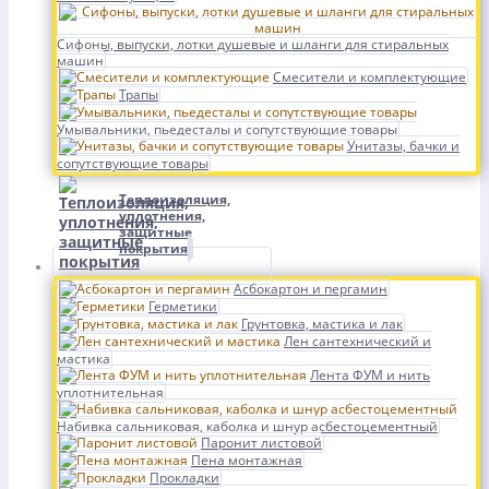
Сифоны, выпуски, лотки душевые и шланги для стиральных
машин
Смесители и комплектующие
Трапы
Умывальники, пьедесталы и сопутствующие товары
Унитазы, бачки и
сопутствующие товары
Теплоизоляция,
уплотнения,
защитные
покрытия
Асбокартон и пергамин
Герметики
Грунтовка, мастика и лак
Лен сантехнический и
мастика
Лента ФУМ и нить
уплотнительная
Набивка сальниковая, каболка и шнур асбестоцементный
Паронит листовой
Пена монтажная
Прокладки