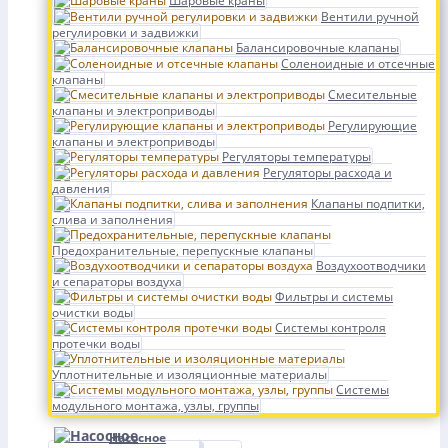
Шаровые краны
Вентили ручной
регулировки и задвижки
Балансировочные клапаны
Соленоидные и отсечные
клапаны
Смесительные
клапаны и электроприводы
Регулирующие
клапаны и электроприводы
Регуляторы температуры
Регуляторы расхода и
давления
Клапаны подпитки,
слива и заполнения
Предохранительные, перепускные клапаны
Воздухоотводчики
и сепараторы воздуха
Фильтры и системы
очистки воды
Системы контроля
протечки воды
Уплотнительные и изоляционные материалы
Системы
модульного монтажа, узлы, группы
Насосное