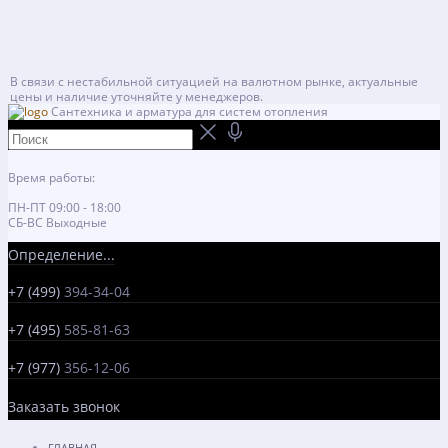
В связи с нестабильной ситуацией на валютном рынке, актуальные
цены и наличие уточняйте у менеджеров.
Сантехника и арматура для систем отопления
Время работы:
ПН-ПТ 09:00 - 18:00
СБ-ВС Выходные
Определение...
+7 (499)
394-34-04
+7 (495)
585-81-63
+7 (977)
356-12-06
Заказать звонок
ГЛАВНАЯ