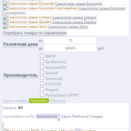
Смесители серии Eurostyle
Смесители серии Eurostyle
Cosmopolitan
Смесители серии Lineare
Смесители серии Quadra
Смесители серии Veris
Подобрать товары по параметрам
от
Розничная цена
до
руб
BWT
8
De Dietrich
2
Giacomini
14
Grohe
6
Производитель
Oventrop
2
STOUT
25
Ридан
3
РосТурПласт (RTP)
1
Скрыть подбор
Сбросить
ПОКАЗАТЬ
84
Товаров:
Сортировать по
По
:
Умолчанию
Цене
Рейтингу
Скидке