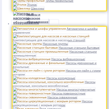
Трубы профильные
Уголок
Швеллер
Насосы и
насосное
оборудование
Автоматика и шкафы
управления
Комплектующие для насосов и насосных станций
Насосные группы
Насосные станции бытовые
Насосные станции
промышленные
Насосы вибрационные
Насосы дренажные и
фекальные
Насосы ин-лайн с сухим
ротором
Насосы колодезные
Насосы
консольные, консольно-моноблочные
Насосы многоступенчатые
Насосы поверхностные
Насосы скважинные
Насосы
циркуляционные с мокрым ротором
Реле давления