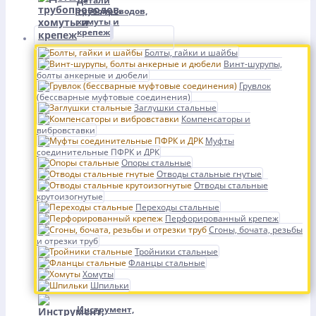
Детали
трубопроводов,
хомуты и
крепеж
Болты, гайки и шайбы
Винт-шурупы,
болты анкерные и дюбели
Грувлок
(бессварные муфтовые соединения)
Заглушки стальные
Компенсаторы и
вибровставки
Муфты
соединительные ПФРК и ДРК
Опоры стальные
Отводы стальные гнутые
Отводы стальные
крутоизогнутые
Переходы стальные
Перфорированный крепеж
Сгоны, бочата, резьбы
и отрезки труб
Тройники стальные
Фланцы стальные
Хомуты
Шпильки
Инструмент,