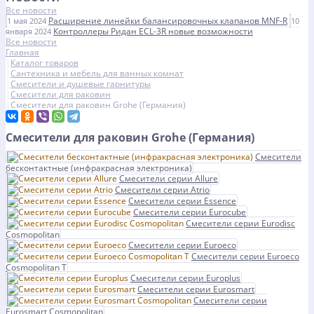
Все новости
Расширение линейки балансировочных клапанов MNF-R
1 мая 2024
10
Контроллеры Ридан ECL-3R новые возможности
января 2024
Все новости
Главная
Каталог товаров
Сантехника и мебель для ванных комнат
Смесители и душевые гарнитуры
Смесители для раковин
Смесители для раковин Grohe (Германия)
Смесители для раковин Grohe (Германия)
Смесители
беcконтактные (инфракрасная электроника)
Смесители серии Allure
Смесители серии Atrio
Смесители серии Essence
Смесители серии Eurocube
Смесители серии Eurodisc
Cosmopolitan
Смесители серии Euroeco
Смесители серии Euroeco
Cosmopolitan T
Смесители серии Europlus
Смесители серии Eurosmart
Смесители серии
Eurosmart Cosmopolitan