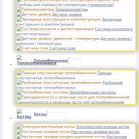
Приборы для измерения температуры (термометры)
Термоманометры
Датчики уровня
Закладные
конструкции и комплектующие
Системы контроля и
диспетчиризации
Датчики уровня /
давления / температуры
Счетчики газа
Теплообменники
Паяные
пластинчатые теплообменники
Разборные
пластинчатые теплообменники
Теплообменные системы
Принадлежности и запасные части для теплообменников
Котлы
Электроотопительные котлы
Настенные газовые котлы
Настенные