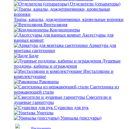
Отделители (сепараторы)
Трапы, каналы, дождеприемники, кровельные воронки
Вентиляция
Кондиционеры
Аксессуары для
ванных комнат
Арматура для
монтажа сантехники
Биде
Душевые
поддоны, кабины и ограждения
Инсталляции и
комплектующие
Раковины
Сантехника из
нержавеющей стали
Смесители и
душевые гарнитуры
Сушилки для рук
Унитазы
Уриналы (писсуары)
Инструменты