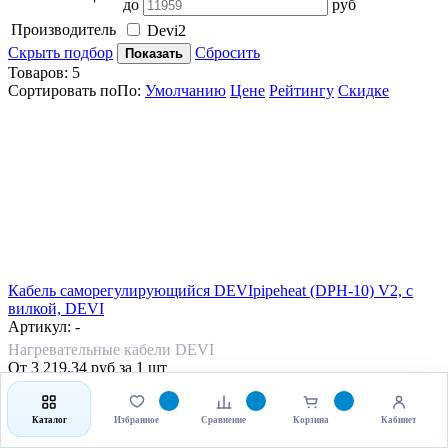
до
руб
Производитель
Devi
2
Скрыть подбор
Сбросить
Показать
Товаров:
5
Сортировать по
По
:
Умолчанию
Цене
Рейтингу
Скидке
Кабель саморегулирующийся DEVIpipeheat (DPH-10) V2, с
вилкой, DEVI
Артикул: -
Нагревательные кабели DEVI
От
3 219.34
руб
за 1 шт
-
+
В корзину
Каталог
Избранное
Сравнение
Корзина
Кабинет