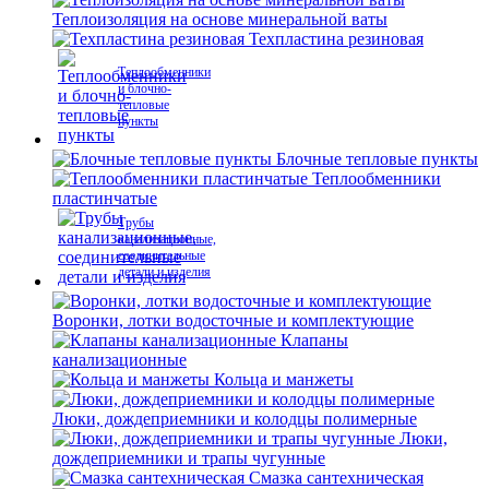
Теплоизоляция на основе минеральной ваты
Техпластина резиновая
Теплообменники
и блочно-
тепловые
пункты
Блочные тепловые пункты
Теплообменники
пластинчатые
Трубы
канализационные,
соединительные
детали и изделия
Воронки, лотки водосточные и комплектующие
Клапаны
канализационные
Кольца и манжеты
Люки, дождеприемники и колодцы полимерные
Люки,
дождеприемники и трапы чугунные
Смазка сантехническая