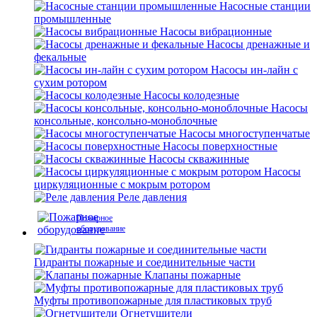
Насосные станции
промышленные
Насосы вибрационные
Насосы дренажные и
фекальные
Насосы ин-лайн с
сухим ротором
Насосы колодезные
Насосы
консольные, консольно-моноблочные
Насосы многоступенчатые
Насосы поверхностные
Насосы скважинные
Насосы
циркуляционные с мокрым ротором
Реле давления
Пожарное
оборудование
Гидранты пожарные и соединительные части
Клапаны пожарные
Муфты противопожарные для пластиковых труб
Огнетушители