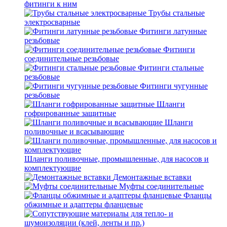
фитинги к ним
Трубы стальные
электросварные
Фитинги латунные
резьбовые
Фитинги
соединительные резьбовые
Фитинги стальные
резьбовые
Фитинги чугунные
резьбовые
Шланги
гофрированные защитные
Шланги
поливочные и всасывающие
Шланги поливочные, промышленные, для насосов и
комплектующие
Демонтажные вставки
Муфты соединительные
Фланцы
обжимные и адаптеры фланцевые