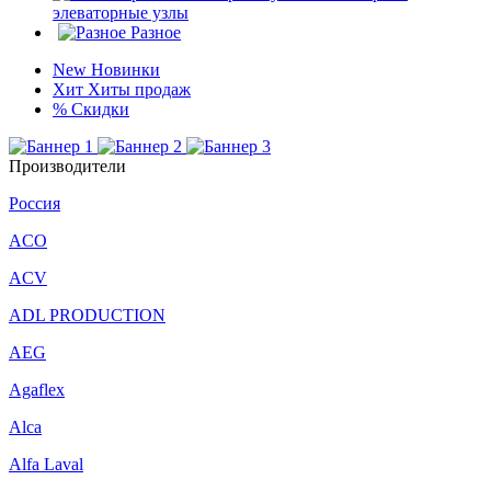
элеваторные узлы
Разное
New
Новинки
Хит
Хиты продаж
%
Скидки
Производители
Россия
ACO
ACV
ADL PRODUCTION
AEG
Agaflex
Alca
Alfa Laval