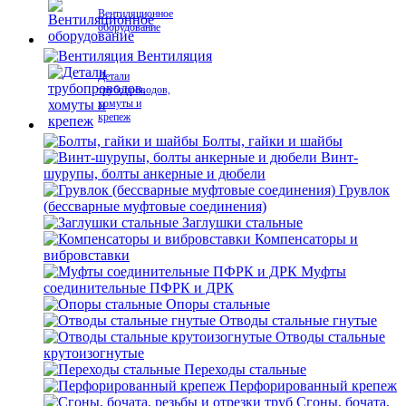
Вентиляционное
оборудование
Вентиляция
Детали
трубопроводов,
хомуты и
крепеж
Болты, гайки и шайбы
Винт-
шурупы, болты анкерные и дюбели
Грувлок
(бессварные муфтовые соединения)
Заглушки стальные
Компенсаторы и
вибровставки
Муфты
соединительные ПФРК и ДРК
Опоры стальные
Отводы стальные гнутые
Отводы стальные
крутоизогнутые
Переходы стальные
Перфорированный крепеж
Сгоны, бочата,