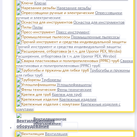
Ключи
Нарезание резьбы
Опрессовщики
ручные и электрические
Оснастка для инструментов
Пилы
Пресс-инструмент
Промышленные пылесосы
Прочий инструмент и средства индивидуальной защиты
Расширение, отбортовка (в т.ч. для Uponor PEX, Wirsbo)
Сварка
пластиковых и полипропиленовых (PPRC) труб
Трубогибы и пружины
для гибки труб
Труборезы
Углошлифмашины
Фены технические
Крепеж для труб
Крепежные изделия
Крепежные изделия с
хомутами
Вентиляционное
оборудование
Вентиляция