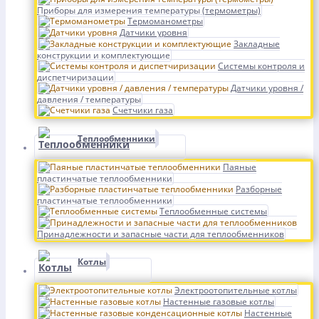
Приборы для измерения температуры (термометры)
Термоманометры
Датчики уровня
Закладные
конструкции и комплектующие
Системы контроля и
диспетчиризации
Датчики уровня /
давления / температуры
Счетчики газа
Теплообменники
Паяные
пластинчатые теплообменники
Разборные
пластинчатые теплообменники
Теплообменные системы
Принадлежности и запасные части для теплообменников
Котлы
Электроотопительные котлы
Настенные газовые котлы
Настенные