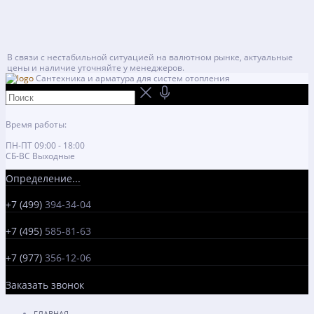
В связи с нестабильной ситуацией на валютном рынке, актуальные
цены и наличие уточняйте у менеджеров.
Сантехника и арматура для систем отопления
Время работы:
ПН-ПТ 09:00 - 18:00
СБ-ВС Выходные
Определение...
+7 (499)
394-34-04
+7 (495)
585-81-63
+7 (977)
356-12-06
Заказать звонок
ГЛАВНАЯ