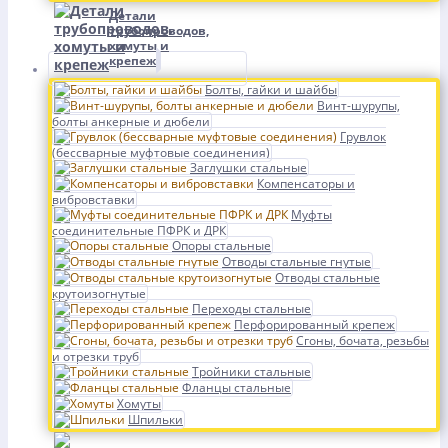
Детали
трубопроводов,
хомуты и
крепеж
Болты, гайки и шайбы
Винт-шурупы,
болты анкерные и дюбели
Грувлок
(бессварные муфтовые соединения)
Заглушки стальные
Компенсаторы и
вибровставки
Муфты
соединительные ПФРК и ДРК
Опоры стальные
Отводы стальные гнутые
Отводы стальные
крутоизогнутые
Переходы стальные
Перфорированный крепеж
Сгоны, бочата, резьбы
и отрезки труб
Тройники стальные
Фланцы стальные
Хомуты
Шпильки