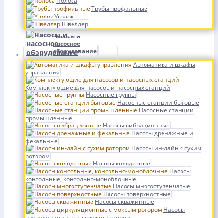
Полоса
Трубы профильные
Уголок
Швеллер
Насосы и
насосное
оборудование
Автоматика и шкафы
управления
Комплектующие для насосов и насосных станций
Насосные группы
Насосные станции бытовые
Насосные станции
промышленные
Насосы вибрационные
Насосы дренажные и
фекальные
Насосы ин-лайн с сухим
ротором
Насосы колодезные
Насосы
консольные, консольно-моноблочные
Насосы многоступенчатые
Насосы поверхностные
Насосы скважинные
Насосы
циркуляционные с мокрым ротором