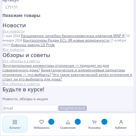
Артикул
L75151
Похожие товары
Новости
Все новости
Расширение линейки балансировочных клапанов MNF-R
1 мая 2024
10
Контроллеры Ридан ECL-3R новые возможности
января 2024
2 ноября
Новинка завода LD Pride
2023
Все новости
Обзоры и советы
Все обзоры и советы
Внутрипольные конвекторы отопления — подходят ли для
современного дома?
Биметаллические и алюминиевые радиаторы
отопления — что выбрать?
Что такое электрический котёл отопления и
стоит ли его выбирать для дома?
Все обзоры и советы
Будьте в курсе!
Новости, обзоры и акции
ПОДПИСАТЬСЯ
Как купить
Способы оплаты
Способы доставки
Каталог
Избранное
Сравнение
Корзина
Кабинет
Гарантия