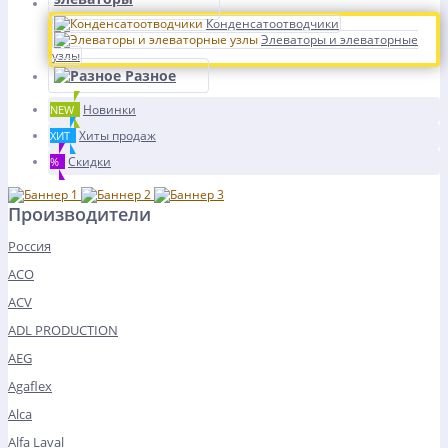
Конденсатоотводчики
Элеваторы и элеваторные
узлы
Разное
Новинки
NEW
Хиты продаж
ХИТ
Скидки
%
Производители
Россия
ACO
ACV
ADL PRODUCTION
AEG
Agaflex
Alca
Alfa Laval