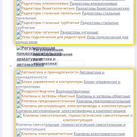
Радиаторы алюминиевые
Радиаторы биметаллические
Радиаторы стальные
панельные
Радиаторы стальные
трубчатые
Радиаторы чугунные
Узлы подключения для
радиаторов
Регулирующая,
предохранительная
арматура и
автоматика
Автоматика и
принадлежности
Блоки управления и
контроллеры
Воздухоотводчики
Клапаны и затворы обратные
Клапаны предохранительные
Клапаны регулирующие, электроприводы и комплектующие
Клапаны смесительные, термостатические смесительные и
комплектующие
Клапаны электромагнитные