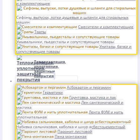
и комплектующие
Сифоны, выпуски, лотки душевые и шланги для стиральных
машин
Смесители и комплектующие
Трапы
Умывальники, пьедесталы и сопутствующие товары
Унитазы, бачки и
сопутствующие товары
Теплоизоляция,
уплотнения,
защитные
покрытия
Асбокартон и пергамин
Герметики
Грунтовка, мастика и лак
Лен сантехнический и
мастика
Лента ФУМ и нить
уплотнительная
Набивка сальниковая, каболка и шнур асбестоцементный
Паронит листовой
Пена монтажная