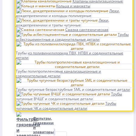
Клапаны канализационные
Кольца и манжеты
Люки,
дождеприемники и колодцы полимерные
Люки,
дождеприемники и трапы чугунные
Смазка сантехническая
Трубы
асбестоцементные и соединительные детали
Трубы из поливинилхлорида ПВХ, НПВХ и соединительные
детали
Трубы полипропиленовые канализационные и
соединительные детали
Трубы чугунные безраструбные SML и соединительные детали
Трубы
чугунные ВЧШГ и соединительные детали
Трубы
чугунные ЧК и соединительные детали
Фильтры,
грязевики
и
элеваторы