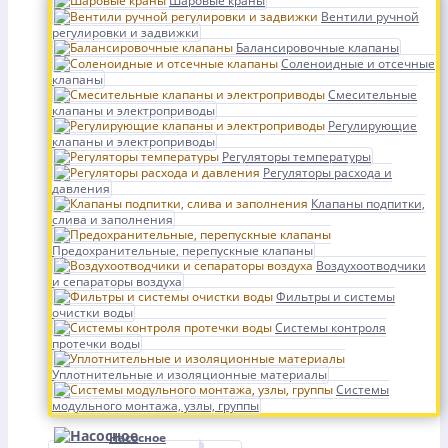
Шаровые краны
Вентили ручной
регулировки и задвижки
Балансировочные клапаны
Соленоидные и отсечные
клапаны
Смесительные
клапаны и электроприводы
Регулирующие
клапаны и электроприводы
Регуляторы температуры
Регуляторы расхода и
давления
Клапаны подпитки,
слива и заполнения
Предохранительные, перепускные клапаны
Воздухоотводчики
и сепараторы воздуха
Фильтры и системы
очистки воды
Системы контроля
протечки воды
Уплотнительные и изоляционные материалы
Системы
модульного монтажа, узлы, группы
Насосное