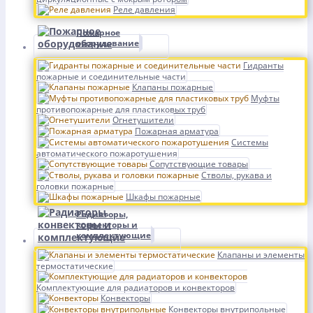
Реле давления
Пожарное
оборудование
Гидранты
пожарные и соединительные части
Клапаны пожарные
Муфты
противопожарные для пластиковых труб
Огнетушители
Пожарная арматура
Системы
автоматического пожаротушения
Сопутствующие товары
Стволы, рукава и
головки пожарные
Шкафы пожарные
Радиаторы,
конвекторы и
комплектующие
Клапаны и элементы
термостатические
Комплектующие для радиаторов и конвекторов
Конвекторы
Конвекторы внутрипольные