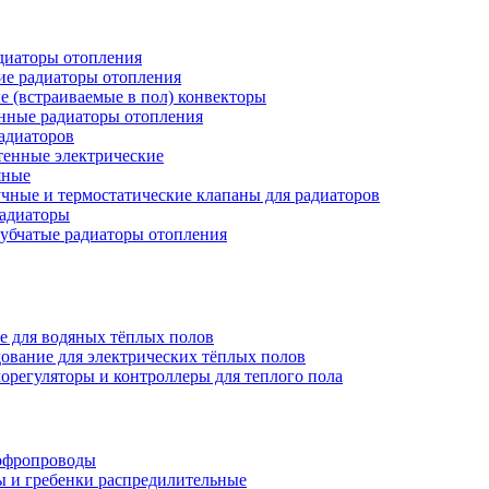
иаторы отопления
ие радиаторы отопления
е (встраиваемые в пол) конвекторы
нные радиаторы отопления
адиаторов
тенные электрические
яные
чные и термостатические клапаны для радиаторов
радиаторы
убчатые радиаторы отопления
е для водяных тёплых полов
ование для электрических тёплых полов
орегуляторы и контроллеры для теплого пола
офропроводы
ы и гребенки распредилительные