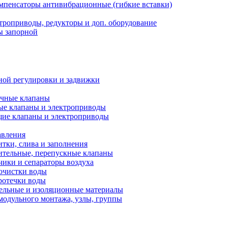
мпенсаторы антивибрационные (гибкие вставки)
троприводы, редукторы и доп. оборудование
ы запорной
ной регулировки и задвижки
ечные клапаны
ые клапаны и электроприводы
ие клапаны и электроприводы
авления
тки, слива и заполнения
ительные, перепускные клапаны
чики и сепараторы воздуха
очистки воды
ротечки воды
ельные и изоляционные материалы
одульного монтажа, узлы, группы