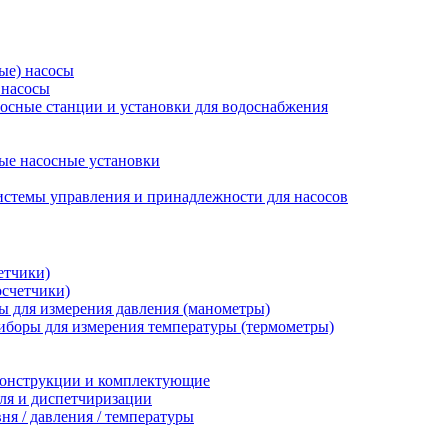
ые) насосы
 насосы
осные станции и установки для водоснабжения
ые насосные установки
стемы управления и принадлежности для насосов
етчики)
осчетчики)
 для измерения давления (манометры)
иборы для измерения температуры (термометры)
конструкции и комплектующие
ля и диспетчиризации
ня / давления / температуры