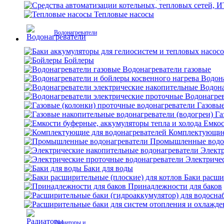
Тепловые насосы
Водонагреватели
Бойлеры
Водонагреватели газовые
Водона
Водона
Водонагрев
Газовые
Га
Емкос
Комплектующие 
Промышленные водо
Электр
Электриче
Баки для воды
Баки расши
Принадлежности для баков
Радиаторы и