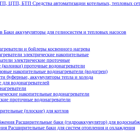
Средства автоматизации котельных, тепловых с
Баки аккумуляторы для гелиосистем и тепловых насосов
греватели и бойлеры косвенного нагрева
греватели электрические накопительные
атели электрические проточные
 (колонки) проточные водонагреватели
зовые накопительные водонагреватели (водогреи)
ти буферные, аккумуляторы тепла и холода
для водонагревателей
нагреватели
ические накопительные водонагреватели
ские проточные водонагреватели
рительные (плоские) для котлов
Расширительные баки (гидроаккумулятор) для водоснаб
Расширительные баки для систем отопления и охлаждения