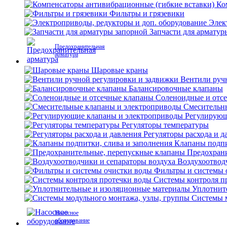
Ко
Фильтры и грязевики
Элек
Запчасти для арматур
Предохранительная
арматура
Шаровые краны
Вентили руч
Балансировочные клапаны
Соленоидные и отс
Смесительн
Регулирующ
Регуляторы температуры
Регуляторы расхода и д
Клапаны подпи
Предохран
Воздухоотвод
Фильтры и системы 
Системы контроля п
Уплотнит
Системы м
Насосное
оборудование