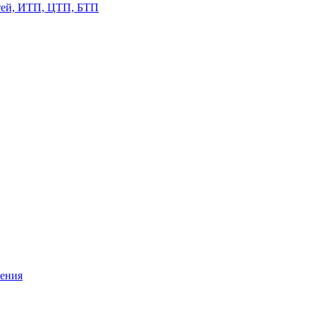
етей, ИТП, ЦТП, БТП
жения