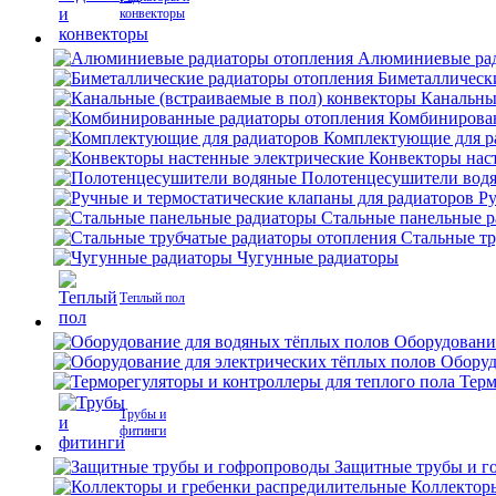
конвекторы
Алюминиевые рад
Биметаллическ
Канальны
Комбинирова
Комплектующие для р
Конвекторы нас
Полотенцесушители вод
Ру
Стальные панельные 
Стальные тр
Чугунные радиаторы
Теплый пол
Оборудовани
Оборуд
Терм
Трубы и
фитинги
Защитные трубы и г
Коллектор