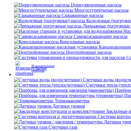
Циркуляционные насосы
Многоступенчатые насосы
Скважинные насосы
Колодезные (погружн
Дренажные погружные
Нас
Самовсасывающие насосы
Консольные насосы
Канализационн
Центробежные насосы
Си
Измерительные
приборы
Счетчики воды (водосч
Счетчики тепла (тепл
Приборы
Пр
Термоманометры
Датчики уровня
Закладные 
Системы контро
Датчики уров
Счетчики газа