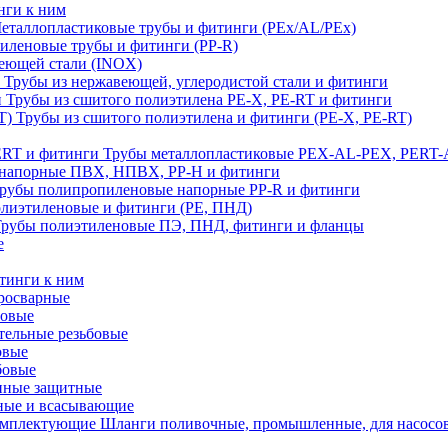
нги к ним
еталлопластиковые трубы и фитинги (PEx/AL/PEx)
иленовые трубы и фитинги (PP-R)
еющей стали (INOX)
Трубы из нержавеющей, углеродистой стали и фитинги
Трубы из сшитого полиэтилена PE-X, PE-RT и фитинги
Трубы из сшитого полиэтилена и фитинги (PE-X, PE-RT)
Трубы металлопластиковые PEX-AL-PEX, PERT-
напорные ПВХ, НПВХ, PP-H и фитинги
рубы полипропиленовые напорные PP-R и фитинги
лиэтиленовые и фитинги (PE, ПНД)
Трубы полиэтиленовые ПЭ, ПНД, фитинги и фланцы
е
тинги к ним
тросварные
бовые
тельные резьбовые
овые
бовые
нные защитные
ные и всасывающие
Шланги поливочные, промышленные, для насосо