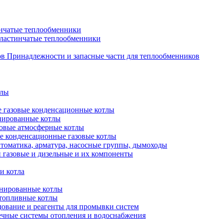
нчатые теплообменники
пластинчатые теплообменники
Принадлежности и запасные части для теплообменников
тлы
 газовые конденсационные котлы
нированные котлы
овые атмосферные котлы
е конденсационные газовые котлы
томатика, арматура, насосные группы, дымоходы
 газовые и дизельные и их компоненты
и котла
нированные котлы
топливные котлы
ование и реагенты для промывки систем
чные системы отопления и водоснабжения