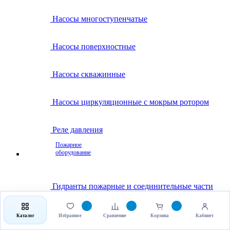
Насосы многоступенчатые
Насосы поверхностные
Насосы скважинные
Насосы циркуляционные с мокрым ротором
Реле давления
Пожарное
оборудование
Гидранты пожарные и соединительные части
Клапаны пожарные
Каталог
Избранное
Сравнение
Корзина
Кабинет