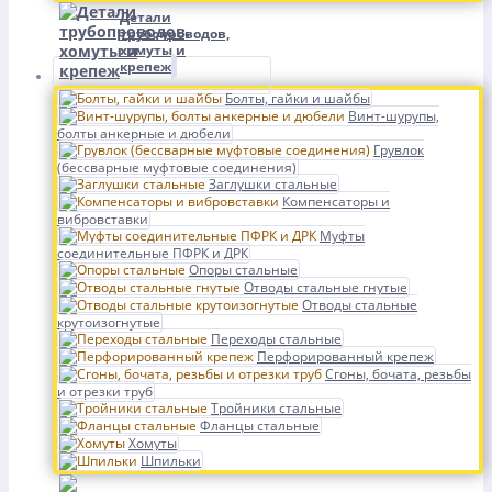
Детали
трубопроводов,
хомуты и
крепеж
Болты, гайки и шайбы
Винт-шурупы,
болты анкерные и дюбели
Грувлок
(бессварные муфтовые соединения)
Заглушки стальные
Компенсаторы и
вибровставки
Муфты
соединительные ПФРК и ДРК
Опоры стальные
Отводы стальные гнутые
Отводы стальные
крутоизогнутые
Переходы стальные
Перфорированный крепеж
Сгоны, бочата, резьбы
и отрезки труб
Тройники стальные
Фланцы стальные
Хомуты
Шпильки