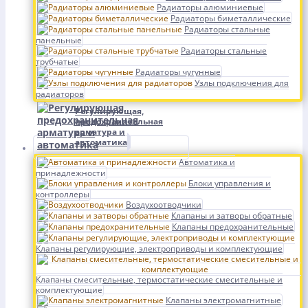
Радиаторы алюминиевые
Радиаторы биметаллические
Радиаторы стальные
панельные
Радиаторы стальные
трубчатые
Радиаторы чугунные
Узлы подключения для
радиаторов
Регулирующая,
предохранительная
арматура и
автоматика
Автоматика и
принадлежности
Блоки управления и
контроллеры
Воздухоотводчики
Клапаны и затворы обратные
Клапаны предохранительные
Клапаны регулирующие, электроприводы и комплектующие
Клапаны смесительные, термостатические смесительные и
комплектующие
Клапаны электромагнитные