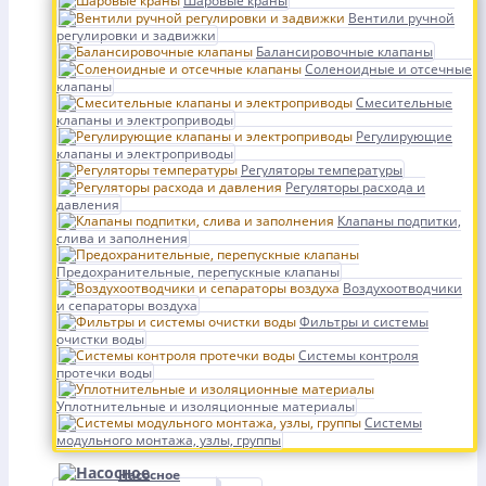
Шаровые краны
Вентили ручной
регулировки и задвижки
Балансировочные клапаны
Соленоидные и отсечные
клапаны
Смесительные
клапаны и электроприводы
Регулирующие
клапаны и электроприводы
Регуляторы температуры
Регуляторы расхода и
давления
Клапаны подпитки,
слива и заполнения
Предохранительные, перепускные клапаны
Воздухоотводчики
и сепараторы воздуха
Фильтры и системы
очистки воды
Системы контроля
протечки воды
Уплотнительные и изоляционные материалы
Системы
модульного монтажа, узлы, группы
Насосное