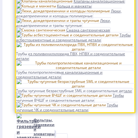
Клапаны канализационные
Кольца и манжеты
Люки,
дождеприемники и колодцы полимерные
Люки,
дождеприемники и трапы чугунные
Смазка сантехническая
Трубы
асбестоцементные и соединительные детали
Трубы из поливинилхлорида ПВХ, НПВХ и соединительные
детали
Трубы полипропиленовые канализационные и
соединительные детали
Трубы чугунные безраструбные SML и соединительные детали
Трубы
чугунные ВЧШГ и соединительные детали
Трубы
чугунные ЧК и соединительные детали
Фильтры,
грязевики
и
элеваторы