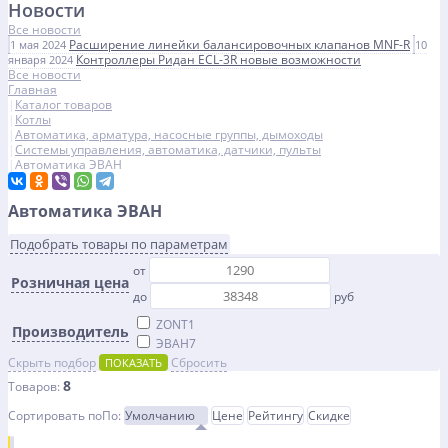
Новости
Все новости
Расширение линейки балансировочных клапанов MNF-R
1 мая 2024
10
Контроллеры Ридан ECL-3R новые возможности
января 2024
Все новости
Главная
Каталог товаров
Котлы
Автоматика, арматура, насосные группы, дымоходы
Системы управления, автоматика, датчики, пульты
Автоматика ЭВАН
Автоматика ЭВАН
Подобрать товары по параметрам
от
Розничная цена
до
руб
ZONT
1
Производитель
ЭВАН
7
Скрыть подбор
Сбросить
ПОКАЗАТЬ
8
Товаров:
Сортировать по
По
:
Умолчанию
Цене
Рейтингу
Скидке