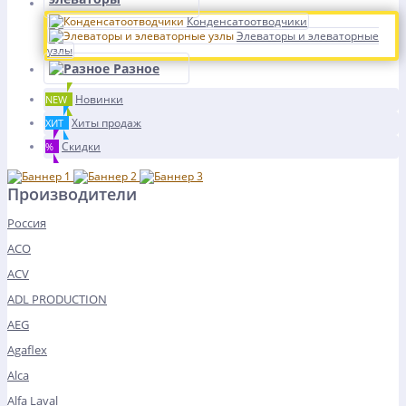
Конденсатоотводчики
Элеваторы и элеваторные
узлы
Разное
Новинки
NEW
Хиты продаж
ХИТ
Скидки
%
Производители
Россия
ACO
ACV
ADL PRODUCTION
AEG
Agaflex
Alca
Alfa Laval