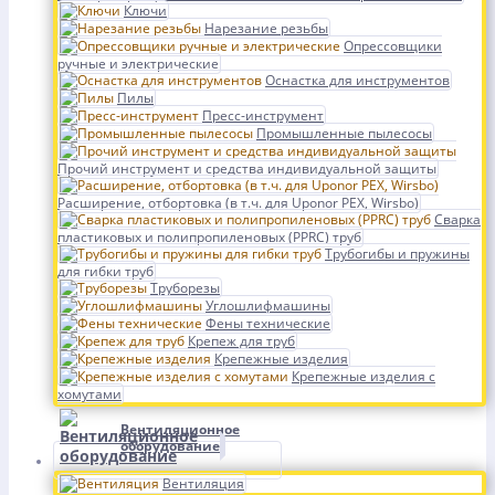
Ключи
Нарезание резьбы
Опрессовщики
ручные и электрические
Оснастка для инструментов
Пилы
Пресс-инструмент
Промышленные пылесосы
Прочий инструмент и средства индивидуальной защиты
Расширение, отбортовка (в т.ч. для Uponor PEX, Wirsbo)
Сварка
пластиковых и полипропиленовых (PPRC) труб
Трубогибы и пружины
для гибки труб
Труборезы
Углошлифмашины
Фены технические
Крепеж для труб
Крепежные изделия
Крепежные изделия с
хомутами
Вентиляционное
оборудование
Вентиляция