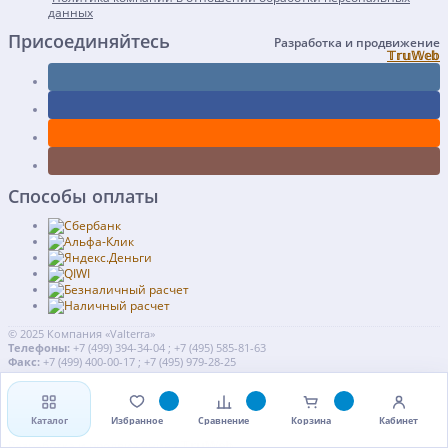
данных
Присоединяйтесь
Разработка и продвижение
𝕋𝕣𝕦𝕎𝕖𝕓
Способы оплаты
© 2025 Компания «Valterra»
Телефоны:
+7 (499) 394-34-04 ; +7 (495) 585-81-63
Факс:
+7 (499) 400-00-17 ; +7 (495) 979-28-25
Контакты
Карта сайта
Политика конфиденциальности
Каталог
Избранное
Сравнение
Корзина
Кабинет
Разработка и продвижение -
𝕋𝕣𝕦𝕎𝕖𝕓