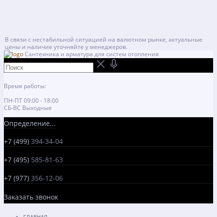
В связи с нестабильной ситуацией на валютном рынке, актуальные
цены и наличие уточняйте у менеджеров.
Сантехника и арматура для систем отопления
Время работы:
ПН-ПТ 09:00 - 18:00
СБ-ВС Выходные
Определение...
+7 (499)
394-34-04
+7 (495)
585-81-63
+7 (977)
356-12-06
Заказать звонок
ГЛАВНАЯ