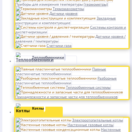
Приборы для измерения температуры (термометры)
Термоманометры
Датчики уровня
Закладные
конструкции и комплектующие
Системы контроля и
диспетчиризации
Датчики уровня /
давления / температуры
Счетчики газа
Теплообменники
Паяные
пластинчатые теплообменники
Разборные
пластинчатые теплообменники
Теплообменные системы
Принадлежности и запасные части для теплообменников
Котлы
Электроотопительные котлы
Настенные газовые котлы
Настенные