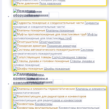
Реле давления
Пожарное
оборудование
Гидранты
пожарные и соединительные части
Клапаны пожарные
Муфты
противопожарные для пластиковых труб
Огнетушители
Пожарная арматура
Системы
автоматического пожаротушения
Сопутствующие товары
Стволы, рукава и
головки пожарные
Шкафы пожарные
Радиаторы,
конвекторы и
комплектующие
Клапаны и элементы
термостатические
Комплектующие для радиаторов и конвекторов
Конвекторы
Конвекторы внутрипольные