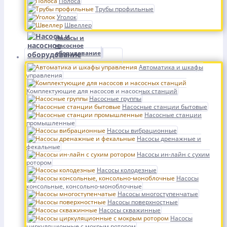
Полоса
Трубы профильные
Уголок
Швеллер
Насосы и
насосное
оборудование
Автоматика и шкафы
управления
Комплектующие для насосов и насосных станций
Насосные группы
Насосные станции бытовые
Насосные станции
промышленные
Насосы вибрационные
Насосы дренажные и
фекальные
Насосы ин-лайн с сухим
ротором
Насосы колодезные
Насосы
консольные, консольно-моноблочные
Насосы многоступенчатые
Насосы поверхностные
Насосы скважинные
Насосы
циркуляционные с мокрым ротором