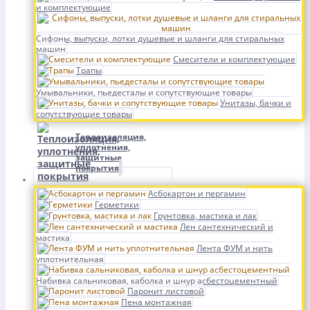
и комплектующие
Сифоны, выпуски, лотки душевые и шланги для стиральных
машин
Смесители и комплектующие
Трапы
Умывальники, пьедесталы и сопутствующие товары
Унитазы, бачки и
сопутствующие товары
Теплоизоляция,
уплотнения,
защитные
покрытия
Асбокартон и пергамин
Герметики
Грунтовка, мастика и лак
Лен сантехнический и
мастика
Лента ФУМ и нить
уплотнительная
Набивка сальниковая, каболка и шнур асбестоцементный
Паронит листовой
Пена монтажная