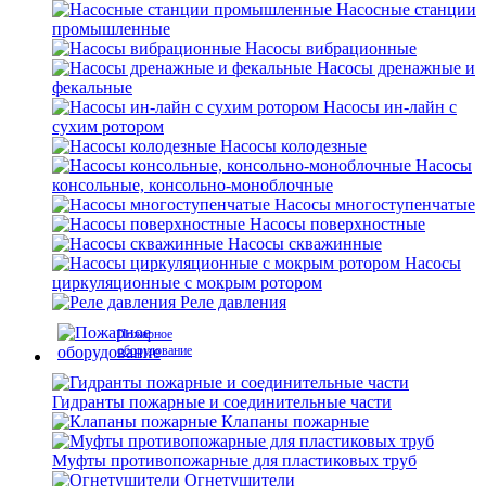
Насосные станции
промышленные
Насосы вибрационные
Насосы дренажные и
фекальные
Насосы ин-лайн с
сухим ротором
Насосы колодезные
Насосы
консольные, консольно-моноблочные
Насосы многоступенчатые
Насосы поверхностные
Насосы скважинные
Насосы
циркуляционные с мокрым ротором
Реле давления
Пожарное
оборудование
Гидранты пожарные и соединительные части
Клапаны пожарные
Муфты противопожарные для пластиковых труб
Огнетушители