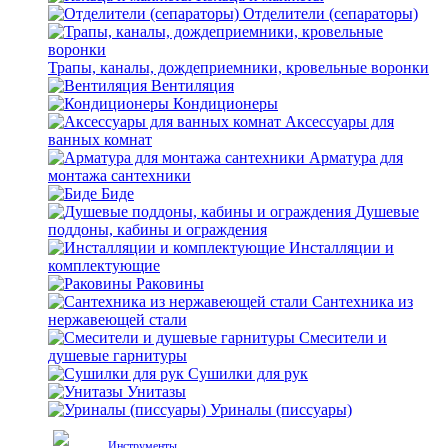
Отделители (сепараторы)
Трапы, каналы, дождеприемники, кровельные воронки
Вентиляция
Кондиционеры
Аксессуары для
ванных комнат
Арматура для
монтажа сантехники
Биде
Душевые
поддоны, кабины и ограждения
Инсталляции и
комплектующие
Раковины
Сантехника из
нержавеющей стали
Смесители и
душевые гарнитуры
Сушилки для рук
Унитазы
Уриналы (писсуары)
Инструменты