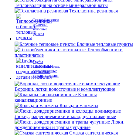
Теплоизоляция на основе минеральной ваты
Техпластина резиновая
Теплообменники
и блочно-
тепловые
пункты
Блочные тепловые пункты
Теплообменники
пластинчатые
Трубы
канализационные,
соединительные
детали и изделия
Воронки, лотки водосточные и комплектующие
Клапаны
канализационные
Кольца и манжеты
Люки, дождеприемники и колодцы полимерные
Люки,
дождеприемники и трапы чугунные
Смазка сантехническая