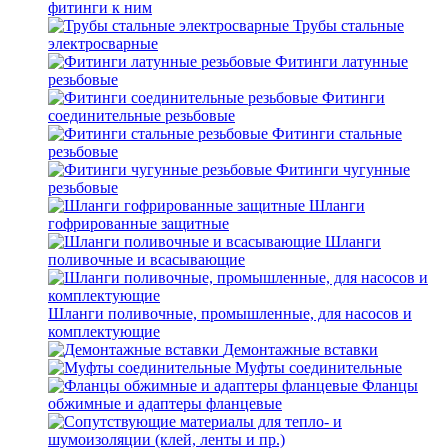
фитинги к ним
Трубы стальные
электросварные
Фитинги латунные
резьбовые
Фитинги
соединительные резьбовые
Фитинги стальные
резьбовые
Фитинги чугунные
резьбовые
Шланги
гофрированные защитные
Шланги
поливочные и всасывающие
Шланги поливочные, промышленные, для насосов и
комплектующие
Демонтажные вставки
Муфты соединительные
Фланцы
обжимные и адаптеры фланцевые