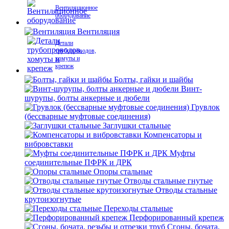
Вентиляционное
оборудование
Вентиляция
Детали
трубопроводов,
хомуты и
крепеж
Болты, гайки и шайбы
Винт-
шурупы, болты анкерные и дюбели
Грувлок
(бессварные муфтовые соединения)
Заглушки стальные
Компенсаторы и
вибровставки
Муфты
соединительные ПФРК и ДРК
Опоры стальные
Отводы стальные гнутые
Отводы стальные
крутоизогнутые
Переходы стальные
Перфорированный крепеж
Сгоны, бочата,