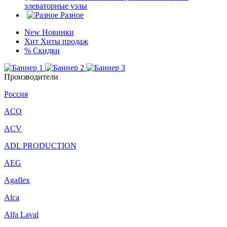
элеваторные узлы
Разное
New
Новинки
Хит
Хиты продаж
%
Скидки
Производители
Россия
ACO
ACV
ADL PRODUCTION
AEG
Agaflex
Alca
Alfa Laval