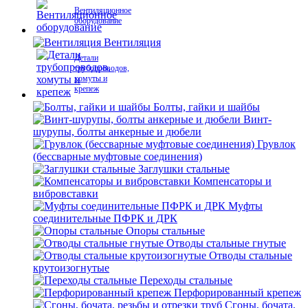
Вентиляционное
оборудование
Вентиляция
Детали
трубопроводов,
хомуты и
крепеж
Болты, гайки и шайбы
Винт-
шурупы, болты анкерные и дюбели
Грувлок
(бессварные муфтовые соединения)
Заглушки стальные
Компенсаторы и
вибровставки
Муфты
соединительные ПФРК и ДРК
Опоры стальные
Отводы стальные гнутые
Отводы стальные
крутоизогнутые
Переходы стальные
Перфорированный крепеж
Сгоны, бочата,