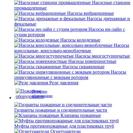
Насосные станции
промышленные
Насосы вибрационные
Насосы дренажные и
фекальные
Насосы ин-лайн с
сухим ротором
Насосы колодезные
Насосы
консольные, консольно-моноблочные
Насосы многоступенчатые
Насосы поверхностные
Насосы скважинные
Насосы
циркуляционные с мокрым ротором
Реле давления
Пожарное
оборудование
Гидранты пожарные и соединительные части
Клапаны пожарные
Муфты противопожарные для пластиковых труб
Огнетушители