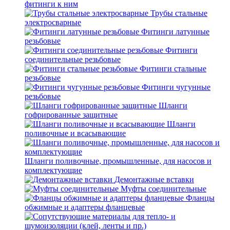
фитинги к ним
Трубы стальные
электросварные
Фитинги латунные
резьбовые
Фитинги
соединительные резьбовые
Фитинги стальные
резьбовые
Фитинги чугунные
резьбовые
Шланги
гофрированные защитные
Шланги
поливочные и всасывающие
Шланги поливочные, промышленные, для насосов и
комплектующие
Демонтажные вставки
Муфты соединительные
Фланцы
обжимные и адаптеры фланцевые