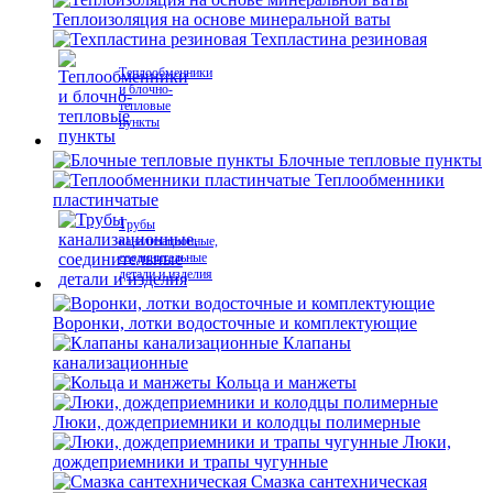
Теплоизоляция на основе минеральной ваты
Техпластина резиновая
Теплообменники
и блочно-
тепловые
пункты
Блочные тепловые пункты
Теплообменники
пластинчатые
Трубы
канализационные,
соединительные
детали и изделия
Воронки, лотки водосточные и комплектующие
Клапаны
канализационные
Кольца и манжеты
Люки, дождеприемники и колодцы полимерные
Люки,
дождеприемники и трапы чугунные
Смазка сантехническая