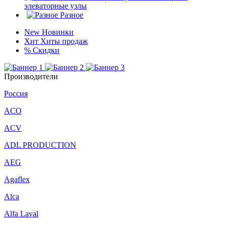
элеваторные узлы
Разное
New
Новинки
Хит
Хиты продаж
%
Скидки
Производители
Россия
ACO
ACV
ADL PRODUCTION
AEG
Agaflex
Alca
Alfa Laval