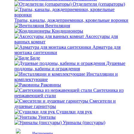
Отделители (сепараторы)
Трапы, каналы, дождеприемники, кровельные воронки
Вентиляция
Кондиционеры
Аксессуары для
ванных комнат
Арматура для
монтажа сантехники
Биде
Душевые
поддоны, кабины и ограждения
Инсталляции и
комплектующие
Раковины
Сантехника из
нержавеющей стали
Смесители и
душевые гарнитуры
Сушилки для рук
Унитазы
Уриналы (писсуары)
Инструменты