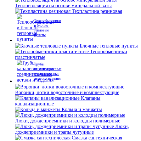
Теплоизоляция на основе минеральной ваты
Техпластина резиновая
Теплообменники
и блочно-
тепловые
пункты
Блочные тепловые пункты
Теплообменники
пластинчатые
Трубы
канализационные,
соединительные
детали и изделия
Воронки, лотки водосточные и комплектующие
Клапаны
канализационные
Кольца и манжеты
Люки, дождеприемники и колодцы полимерные
Люки,
дождеприемники и трапы чугунные
Смазка сантехническая