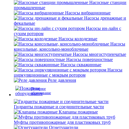
Насосные станции
промышленные
Насосы вибрационные
Насосы дренажные и
фекальные
Насосы ин-лайн с
сухим ротором
Насосы колодезные
Насосы
консольные, консольно-моноблочные
Насосы многоступенчатые
Насосы поверхностные
Насосы скважинные
Насосы
циркуляционные с мокрым ротором
Реле давления
Пожарное
оборудование
Гидранты пожарные и соединительные части
Клапаны пожарные
Муфты противопожарные для пластиковых труб
Огнетушители