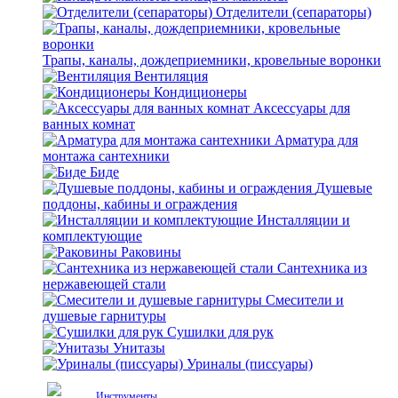
Отделители (сепараторы)
Трапы, каналы, дождеприемники, кровельные воронки
Вентиляция
Кондиционеры
Аксессуары для
ванных комнат
Арматура для
монтажа сантехники
Биде
Душевые
поддоны, кабины и ограждения
Инсталляции и
комплектующие
Раковины
Сантехника из
нержавеющей стали
Смесители и
душевые гарнитуры
Сушилки для рук
Унитазы
Уриналы (писсуары)
Инструменты