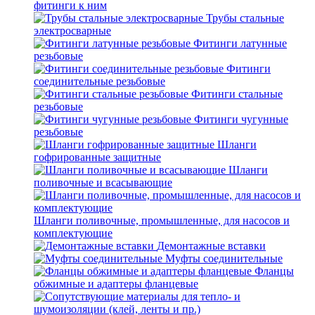
фитинги к ним
Трубы стальные
электросварные
Фитинги латунные
резьбовые
Фитинги
соединительные резьбовые
Фитинги стальные
резьбовые
Фитинги чугунные
резьбовые
Шланги
гофрированные защитные
Шланги
поливочные и всасывающие
Шланги поливочные, промышленные, для насосов и
комплектующие
Демонтажные вставки
Муфты соединительные
Фланцы
обжимные и адаптеры фланцевые