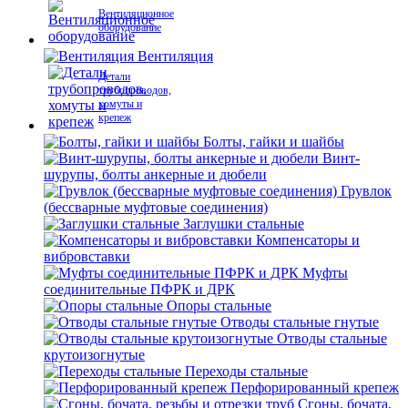
Вентиляционное
оборудование
Вентиляция
Детали
трубопроводов,
хомуты и
крепеж
Болты, гайки и шайбы
Винт-
шурупы, болты анкерные и дюбели
Грувлок
(бессварные муфтовые соединения)
Заглушки стальные
Компенсаторы и
вибровставки
Муфты
соединительные ПФРК и ДРК
Опоры стальные
Отводы стальные гнутые
Отводы стальные
крутоизогнутые
Переходы стальные
Перфорированный крепеж
Сгоны, бочата,