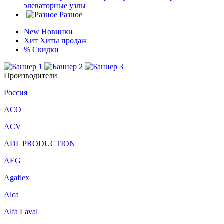
элеваторные узлы
Разное
New
Новинки
Хит
Хиты продаж
%
Скидки
Производители
Россия
ACO
ACV
ADL PRODUCTION
AEG
Agaflex
Alca
Alfa Laval