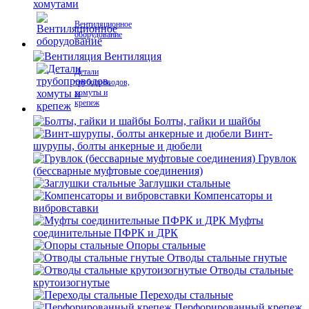
хомутами
Вентиляционное
оборудование
Вентиляция
Детали
трубопроводов,
хомуты и
крепеж
Болты, гайки и шайбы
Винт-
шурупы, болты анкерные и дюбели
Грувлок
(бессварные муфтовые соединения)
Заглушки стальные
Компенсаторы и
вибровставки
Муфты
соединительные ПФРК и ДРК
Опоры стальные
Отводы стальные гнутые
Отводы стальные
крутоизогнутые
Переходы стальные
Перфорированный крепеж