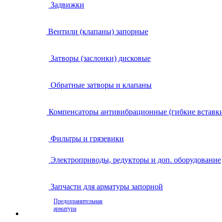
Задвижки
Вентили (клапаны) запорные
Затворы (заслонки) дисковые
Обратные затворы и клапаны
Компенсаторы антивибрационные (гибкие вставк
Фильтры и грязевики
Электроприводы, редукторы и доп. оборудование
Запчасти для арматуры запорной
Предохранительная
арматура