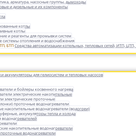
тика, арматура, насосные группы, дымоходы
зовые и дизельные и их компоненты
тла
ованные котлы
ливные котлы
ние и реагенты для промывки систем
 системы отопления и водоснабжения
Средства автоматизации котельных, тепловых сетей, ИТП, ЦТП,
ки аккумуляторы для гелиосистем и тепловых насосов
ватели и бойлеры косвенного нагрева
ватели электрические накопительные
ли электрические проточные
олонки) проточные водонагреватели
ые накопительные водонагреватели (водогреи)
уферные, аккумуляторы тепла и холода
 водонагревателей
реватели
ские накопительные водонагреватели
 проточные водонагреватели