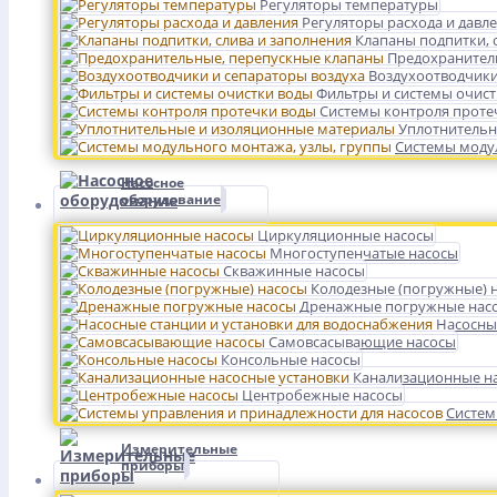
Регуляторы температуры
Регуляторы расхода и давл
Клапаны подпитки, 
Предохранител
Воздухоотводчики
Фильтры и системы очист
Системы контроля проте
Уплотнительн
Системы модул
Насосное
оборудование
Циркуляционные насосы
Многоступенчатые насосы
Скважинные насосы
Колодезные (погружные) 
Дренажные погружные нас
Насосны
Самовсасывающие насосы
Консольные насосы
Канализационные на
Центробежные насосы
Систем
Измерительные
приборы