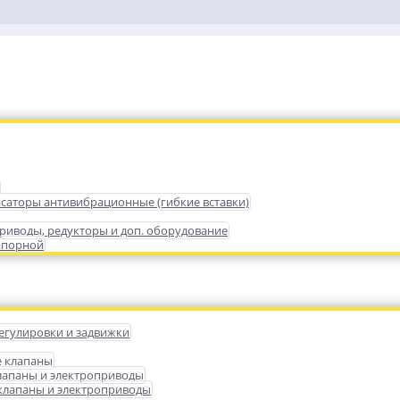
саторы антивибрационные (гибкие вставки)
риводы, редукторы и доп. оборудование
апорной
егулировки и задвижки
е клапаны
лапаны и электроприводы
лапаны и электроприводы