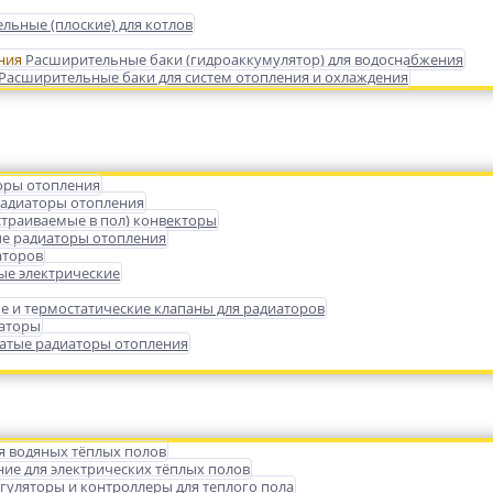
льные (плоские) для котлов
Расширительные баки (гидроаккумулятор) для водоснабжения
Расширительные баки для систем отопления и охлаждения
оры отопления
радиаторы отопления
страиваемые в пол) конвекторы
е радиаторы отопления
аторов
ые электрические
е и термостатические клапаны для радиаторов
иаторы
атые радиаторы отопления
я водяных тёплых полов
ие для электрических тёплых полов
гуляторы и контроллеры для теплого пола