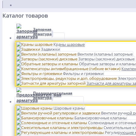
Каталог товаров
Запорная
арматура
Краны шаровые
Задвижки
Вентили (клапаны) запорные
Затворы (заслонки) дисковые
Обратные затворы и клапаны
Компен
Фильтры и грязевики
Электроп
Запчасти для арматуры з
Предохранительная
арматура
Шаровые краны
Вентили ручной р
Балансировочные клапаны
Соленоидные и отсечны
Смесительные к
Регулирующие к