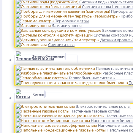
Счетчики воды (водосчетчик
Счетчики тепла (теплосчет
Приборы дл
Прибо
Термоманометры
Датчики уровня
Закладные конс
Системы контроля и
Датчики уровня /
Счетчики газа
Теплообменники
Паяные пластинчат
Разборные плас
Теплообменные системы
Пр
Котлы
Электроотопительные котлы
Настенные газовые котлы
Настенные га
Настенные комбинир
Напольные газовы
Напольные ко