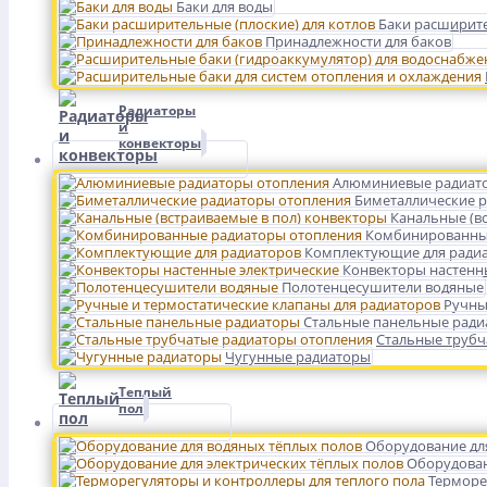
Баки для воды
Баки расширите
Принадлежности для баков
Радиаторы
и
конвекторы
Алюминиевые радиат
Биметаллические 
Канальные (в
Комбинированны
Комплектующие для ради
Конвекторы настенн
Полотенцесушители водяные
Ручны
Стальные панельные рад
Стальные трубч
Чугунные радиаторы
Теплый
пол
Оборудование дл
Оборудован
Терморе