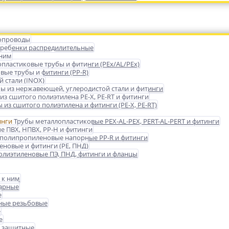
опроводы
гребенки распредилительные
 ним
пластиковые трубы и фитинги (PEx/AL/PEx)
ые трубы и фитинги (PP-R)
 стали (INOX)
ы из нержавеющей, углеродистой стали и фитинги
из сшитого полиэтилена PE-X, PE-RT и фитинги
 из сшитого полиэтилена и фитинги (PE-X, PE-RT)
Трубы металлопластиковые PEX-AL-PEX, PERT-AL-PERT и фитинги
е ПВХ, НПВХ, PP-H и фитинги
 полипропиленовые напорные PP-R и фитинги
еновые и фитинги (PE, ПНД)
олиэтиленовые ПЭ, ПНД, фитинги и фланцы
 к ним
варные
е
ные резьбовые
е
е
 защитные