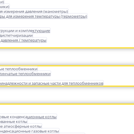
и)
чики)
я измерения давления (манометры)
ры для измерения температуры (термометры)
трукции и комплектующие
 диспетчиризации
 давления / температуры
ые теплообменники
тинчатые теплообменники
инадлежности и запасные части для теплообменников
зовые конденсационные котлы
ованные котлы
е атмосферные котлы
нденсационные газовые котлы