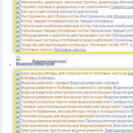
Автома
Горелки га
Запчасти для котлов
Инструменты для сборки ко
Котлы твердотопливные
Напольные комбинир
Напольные твердотоп
Оборудова
Солнечные
Тепловые насосы
Водонагреватели
Ба
Бойлеры
Водонагреватели газовые
Водонагре
Водонагре
Водонагревате
Газовые (к
Газов
Емкости б
Комплектующие для
Промышленные водонаг
Электриче
Электрические