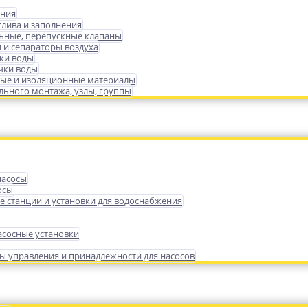
ения
слива и заполнения
ьные, перепускные клапаны
 и сепараторы воздуха
ки воды
чки воды
ые и изоляционные материалы
ьного монтажа, узлы, группы
насосы
осы
е станции и установки для водоснабжения
сосные установки
ы управления и принадлежности для насосов