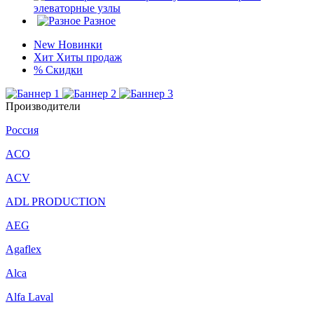
элеваторные узлы
Разное
New
Новинки
Хит
Хиты продаж
%
Скидки
Производители
Россия
ACO
ACV
ADL PRODUCTION
AEG
Agaflex
Alca
Alfa Laval