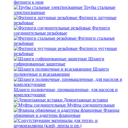
фитинги к ним
Трубы стальные
электросварные
Фитинги латунные
резьбовые
Фитинги
соединительные резьбовые
Фитинги стальные
резьбовые
Фитинги чугунные
резьбовые
Шланги
гофрированные защитные
Шланги
поливочные и всасывающие
Шланги поливочные, промышленные, для насосов и
комплектующие
Демонтажные вставки
Муфты соединительные
Фланцы
обжимные и адаптеры фланцевые