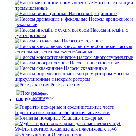
Насосные станции
промышленные
Насосы вибрационные
Насосы дренажные и
фекальные
Насосы ин-лайн с
сухим ротором
Насосы колодезные
Насосы
консольные, консольно-моноблочные
Насосы многоступенчатые
Насосы поверхностные
Насосы скважинные
Насосы
циркуляционные с мокрым ротором
Реле давления
Пожарное
оборудование
Гидранты пожарные и соединительные части
Клапаны пожарные
Муфты противопожарные для пластиковых труб
Огнетушители