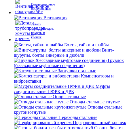
Вентиляционное
оборудование
Вентиляция
Детали
трубопроводов,
хомуты и
крепеж
Болты, гайки и шайбы
Винт-
шурупы, болты анкерные и дюбели
Грувлок
(бессварные муфтовые соединения)
Заглушки стальные
Компенсаторы и
вибровставки
Муфты
соединительные ПФРК и ДРК
Опоры стальные
Отводы стальные гнутые
Отводы стальные
крутоизогнутые
Переходы стальные
Перфорированный крепеж
Сгоны, бочата,