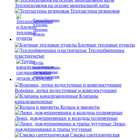
Теплоизоляция на основе минеральной ваты
Техпластина резиновая
Теплообменники
и блочно-
тепловые
пункты
Блочные тепловые пункты
Теплообменники
пластинчатые
Трубы
канализационные,
соединительные
детали и изделия
Воронки, лотки водосточные и комплектующие
Клапаны
канализационные
Кольца и манжеты
Люки, дождеприемники и колодцы полимерные
Люки,
дождеприемники и трапы чугунные
Смазка сантехническая