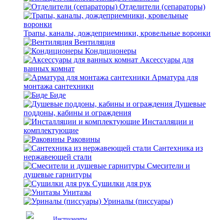
Отделители (сепараторы)
Трапы, каналы, дождеприемники, кровельные воронки
Вентиляция
Кондиционеры
Аксессуары для
ванных комнат
Арматура для
монтажа сантехники
Биде
Душевые
поддоны, кабины и ограждения
Инсталляции и
комплектующие
Раковины
Сантехника из
нержавеющей стали
Смесители и
душевые гарнитуры
Сушилки для рук
Унитазы
Уриналы (писсуары)
Инструменты