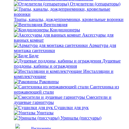
Отделители (сепараторы)
Трапы, каналы, дождеприемники, кровельные воронки
Вентиляция
Кондиционеры
Аксессуары для
ванных комнат
Арматура для
монтажа сантехники
Биде
Душевые
поддоны, кабины и ограждения
Инсталляции и
комплектующие
Раковины
Сантехника из
нержавеющей стали
Смесители и
душевые гарнитуры
Сушилки для рук
Унитазы
Уриналы (писсуары)
Инструменты