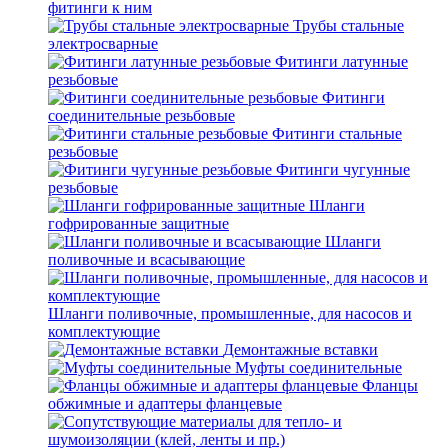
фитинги к ним
Трубы стальные
электросварные
Фитинги латунные
резьбовые
Фитинги
соединительные резьбовые
Фитинги стальные
резьбовые
Фитинги чугунные
резьбовые
Шланги
гофрированные защитные
Шланги
поливочные и всасывающие
Шланги поливочные, промышленные, для насосов и
комплектующие
Демонтажные вставки
Муфты соединительные
Фланцы
обжимные и адаптеры фланцевые