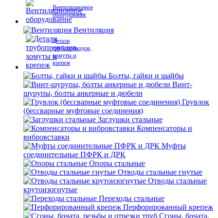
Вентиляционное
оборудование
Вентиляция
Детали
трубопроводов,
хомуты и
крепеж
Болты, гайки и шайбы
Винт-
шурупы, болты анкерные и дюбели
Грувлок
(бессварные муфтовые соединения)
Заглушки стальные
Компенсаторы и
вибровставки
Муфты
соединительные ПФРК и ДРК
Опоры стальные
Отводы стальные гнутые
Отводы стальные
крутоизогнутые
Переходы стальные
Перфорированный крепеж
Сгоны, бочата,