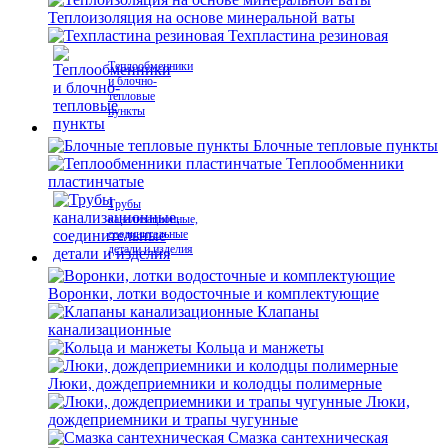
Теплоизоляция на основе минеральной ваты
Техпластина резиновая
Теплообменники
и блочно-
тепловые
пункты
Блочные тепловые пункты
Теплообменники
пластинчатые
Трубы
канализационные,
соединительные
детали и изделия
Воронки, лотки водосточные и комплектующие
Клапаны
канализационные
Кольца и манжеты
Люки, дождеприемники и колодцы полимерные
Люки,
дождеприемники и трапы чугунные
Смазка сантехническая