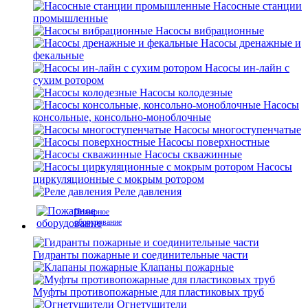
Насосные станции
промышленные
Насосы вибрационные
Насосы дренажные и
фекальные
Насосы ин-лайн с
сухим ротором
Насосы колодезные
Насосы
консольные, консольно-моноблочные
Насосы многоступенчатые
Насосы поверхностные
Насосы скважинные
Насосы
циркуляционные с мокрым ротором
Реле давления
Пожарное
оборудование
Гидранты пожарные и соединительные части
Клапаны пожарные
Муфты противопожарные для пластиковых труб
Огнетушители