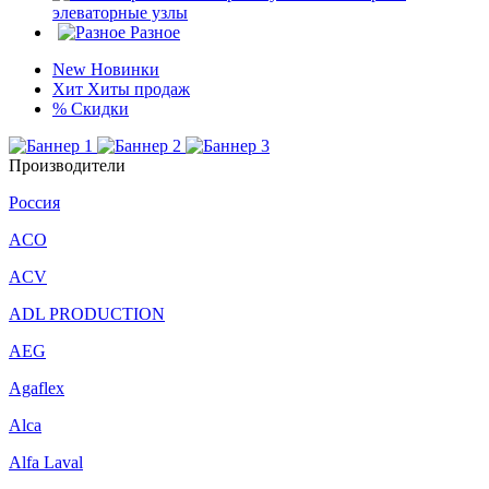
элеваторные узлы
Разное
New
Новинки
Хит
Хиты продаж
%
Скидки
Производители
Россия
ACO
ACV
ADL PRODUCTION
AEG
Agaflex
Alca
Alfa Laval