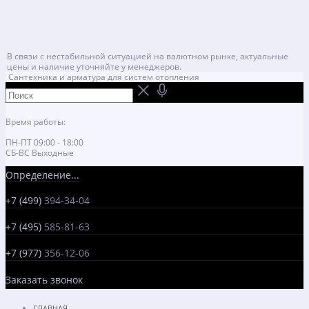
В связи с нестабильной ситуацией на валютном рынке, актуальные
цены и наличие уточняйте у менеджеров.
Сантехника и арматура для систем отопления
Время работы:
ПН-ПТ 09:00 - 18:00
СБ-ВС Выходные
Определение...
+7 (499)
394-34-04
+7 (495)
585-81-63
+7 (977)
356-12-06
Заказать звонок
ГЛАВНАЯ