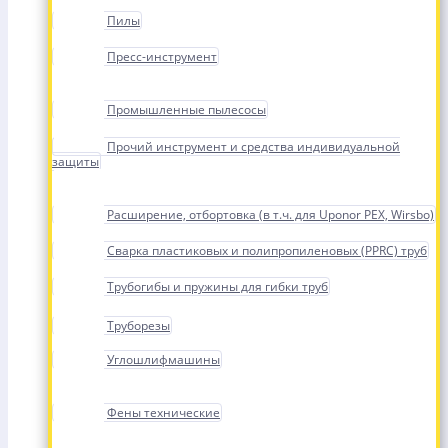
Пилы
Пресс-инструмент
Промышленные пылесосы
Прочий инструмент и средства индивидуальной
защиты
Расширение, отбортовка (в т.ч. для Uponor PEX, Wirsbo)
Сварка пластиковых и полипропиленовых (PPRC) труб
Трубогибы и пружины для гибки труб
Труборезы
Углошлифмашины
Фены технические