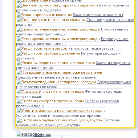
Шаровые краны
Вентили ручной
регулировки и задвижки
Балансировочные клапаны
Соленоидные и отсечные
клапаны
Смесительные
клапаны и электроприводы
Регулирующие
клапаны и электроприводы
Регуляторы температуры
Регуляторы расхода и
давления
Клапаны подпитки,
слива и заполнения
Предохранительные, перепускные клапаны
Воздухоотводчики
и сепараторы воздуха
Фильтры и системы
очистки воды
Системы контроля
протечки воды
Уплотнительные и изоляционные материалы
Системы
модульного монтажа, узлы, группы
Насосное