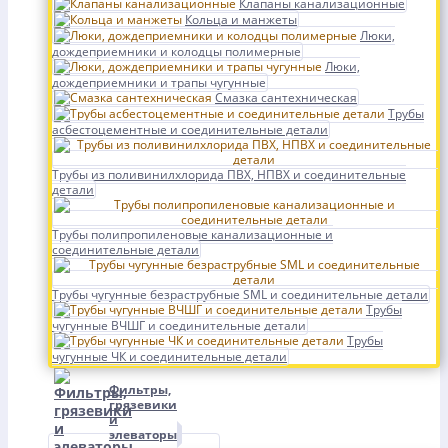
Клапаны канализационные
Кольца и манжеты
Люки,
дождеприемники и колодцы полимерные
Люки,
дождеприемники и трапы чугунные
Смазка сантехническая
Трубы
асбестоцементные и соединительные детали
Трубы из поливинилхлорида ПВХ, НПВХ и соединительные
детали
Трубы полипропиленовые канализационные и
соединительные детали
Трубы чугунные безраструбные SML и соединительные детали
Трубы
чугунные ВЧШГ и соединительные детали
Трубы
чугунные ЧК и соединительные детали
Фильтры,
грязевики
и
элеваторы