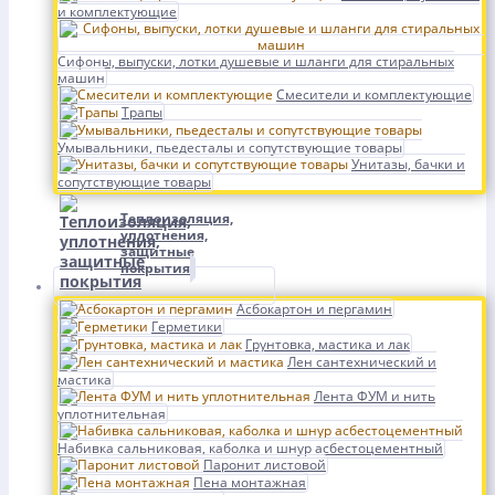
и комплектующие
Сифоны, выпуски, лотки душевые и шланги для стиральных
машин
Смесители и комплектующие
Трапы
Умывальники, пьедесталы и сопутствующие товары
Унитазы, бачки и
сопутствующие товары
Теплоизоляция,
уплотнения,
защитные
покрытия
Асбокартон и пергамин
Герметики
Грунтовка, мастика и лак
Лен сантехнический и
мастика
Лента ФУМ и нить
уплотнительная
Набивка сальниковая, каболка и шнур асбестоцементный
Паронит листовой
Пена монтажная