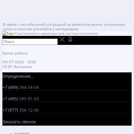
В связи с нестабильной ситуацией на валютном рынке, актуальные
цены и наличие уточняйте у менеджеров.
Сантехника и арматура для систем отопления
Время работы:
ПН-ПТ 09:00 - 18:00
СБ-ВС Выходные
Определение...
+7 (499)
394-34-04
+7 (495)
585-81-63
+7 (977)
356-12-06
Заказать звонок
ГЛАВНАЯ