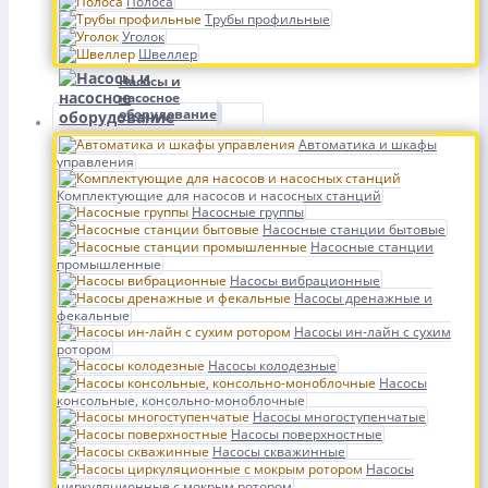
Полоса
Трубы профильные
Уголок
Швеллер
Насосы и
насосное
оборудование
Автоматика и шкафы
управления
Комплектующие для насосов и насосных станций
Насосные группы
Насосные станции бытовые
Насосные станции
промышленные
Насосы вибрационные
Насосы дренажные и
фекальные
Насосы ин-лайн с сухим
ротором
Насосы колодезные
Насосы
консольные, консольно-моноблочные
Насосы многоступенчатые
Насосы поверхностные
Насосы скважинные
Насосы
циркуляционные с мокрым ротором