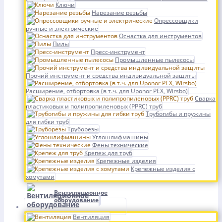
Ключи
Нарезание резьбы
Опрессовщики
ручные и электрические
Оснастка для инструментов
Пилы
Пресс-инструмент
Промышленные пылесосы
Прочий инструмент и средства индивидуальной защиты
Расширение, отбортовка (в т.ч. для Uponor PEX, Wirsbo)
Сварка
пластиковых и полипропиленовых (PPRC) труб
Трубогибы и пружины
для гибки труб
Труборезы
Углошлифмашины
Фены технические
Крепеж для труб
Крепежные изделия
Крепежные изделия с
хомутами
Вентиляционное
оборудование
Вентиляция