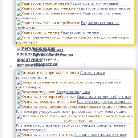
Радиаторы алюминиевые
Радиаторы биметаллические
Радиаторы стальные
панельные
Радиаторы стальные
трубчатые
Радиаторы чугунные
Узлы подключения для
радиаторов
Регулирующая,
предохранительная
арматура и
автоматика
Автоматика и
принадлежности
Блоки управления и
контроллеры
Воздухоотводчики
Клапаны и затворы обратные
Клапаны предохранительные
Клапаны регулирующие, электроприводы и комплектующие
Клапаны смесительные, термостатические смесительные и
комплектующие
Клапаны электромагнитные