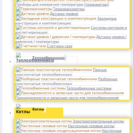
Приборы для измерения температуры (термометры)
Термоманометры
Датчики уровня
Закладные
конструкции и комплектующие
Системы контроля и
диспетчиризации
Датчики уровня /
давления / температуры
Счетчики газа
Теплообменники
Паяные
пластинчатые теплообменники
Разборные
пластинчатые теплообменники
Теплообменные системы
Принадлежности и запасные части для теплообменников
Котлы
Электроотопительные котлы
Настенные газовые котлы
Настенные