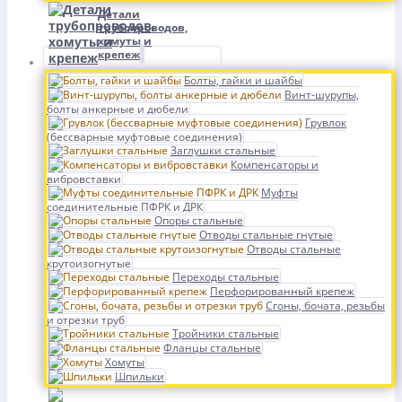
Детали
трубопроводов,
хомуты и
крепеж
Болты, гайки и шайбы
Винт-шурупы,
болты анкерные и дюбели
Грувлок
(бессварные муфтовые соединения)
Заглушки стальные
Компенсаторы и
вибровставки
Муфты
соединительные ПФРК и ДРК
Опоры стальные
Отводы стальные гнутые
Отводы стальные
крутоизогнутые
Переходы стальные
Перфорированный крепеж
Сгоны, бочата, резьбы
и отрезки труб
Тройники стальные
Фланцы стальные
Хомуты
Шпильки