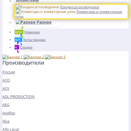
Конденсатоотводчики
Элеваторы и элеваторные
узлы
Разное
Новинки
NEW
Хиты продаж
ХИТ
Скидки
%
Производители
Россия
ACO
ACV
ADL PRODUCTION
AEG
Agaflex
Alca
Alfa Laval