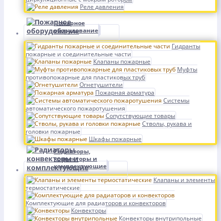
Реле давления
Пожарное
оборудование
Гидранты
пожарные и соединительные части
Клапаны пожарные
Муфты
противопожарные для пластиковых труб
Огнетушители
Пожарная арматура
Системы
автоматического пожаротушения
Сопутствующие товары
Стволы, рукава и
головки пожарные
Шкафы пожарные
Радиаторы,
конвекторы и
комплектующие
Клапаны и элементы
термостатические
Комплектующие для радиаторов и конвекторов
Конвекторы
Конвекторы внутрипольные