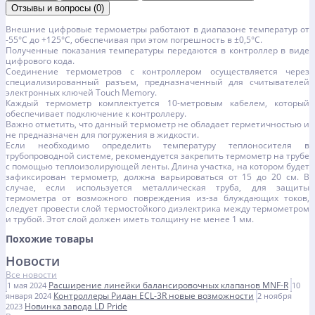
Отзывы и вопросы (0)
Внешние цифровые термометры работают в диапазоне температур от
-55°С до +125°С, обеспечивая при этом погрешность в ±0,5°С.
Полученные показания температуры передаются в контроллер в виде
цифрового кода.
Соединение термометров с контроллером осуществляется через
специализированный разъем, предназначенный для считывателей
электронных ключей Touch Memory.
Каждый термометр комплектуется 10-метровым кабелем, который
обеспечивает подключение к контроллеру.
Важно отметить, что данный термометр не обладает герметичностью и
не предназначен для погружения в жидкости.
Если необходимо определить температуру теплоносителя в
трубопроводной системе, рекомендуется закрепить термометр на трубе
с помощью теплоизолирующей ленты. Длина участка, на котором будет
зафиксирован термометр, должна варьироваться от 15 до 20 см. В
случае, если используется металлическая труба, для защиты
термометра от возможного повреждения из-за блуждающих токов,
следует провести слой термостойкого диэлектрика между термометром
и трубой. Этот слой должен иметь толщину не менее 1 мм.
Похожие товары
Новости
Все новости
Расширение линейки балансировочных клапанов MNF-R
1 мая 2024
10
Контроллеры Ридан ECL-3R новые возможности
января 2024
2 ноября
Новинка завода LD Pride
2023