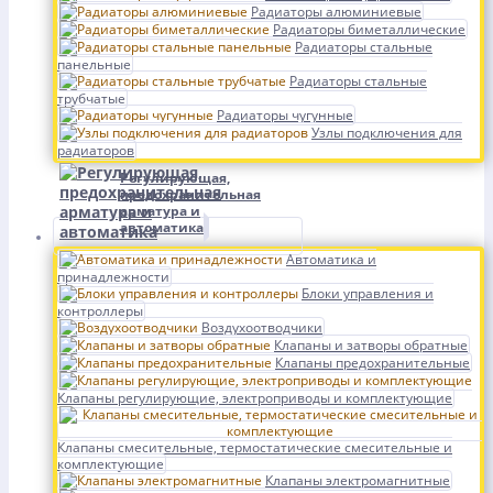
Радиаторы алюминиевые
Радиаторы биметаллические
Радиаторы стальные
панельные
Радиаторы стальные
трубчатые
Радиаторы чугунные
Узлы подключения для
радиаторов
Регулирующая,
предохранительная
арматура и
автоматика
Автоматика и
принадлежности
Блоки управления и
контроллеры
Воздухоотводчики
Клапаны и затворы обратные
Клапаны предохранительные
Клапаны регулирующие, электроприводы и комплектующие
Клапаны смесительные, термостатические смесительные и
комплектующие
Клапаны электромагнитные