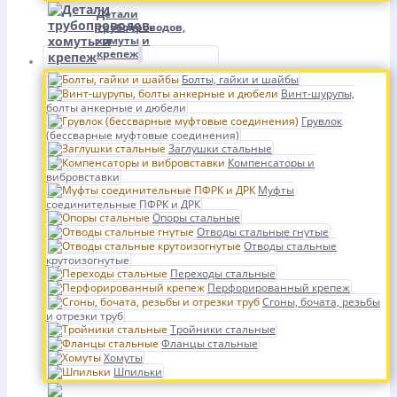
Детали
трубопроводов,
хомуты и
крепеж
Болты, гайки и шайбы
Винт-шурупы,
болты анкерные и дюбели
Грувлок
(бессварные муфтовые соединения)
Заглушки стальные
Компенсаторы и
вибровставки
Муфты
соединительные ПФРК и ДРК
Опоры стальные
Отводы стальные гнутые
Отводы стальные
крутоизогнутые
Переходы стальные
Перфорированный крепеж
Сгоны, бочата, резьбы
и отрезки труб
Тройники стальные
Фланцы стальные
Хомуты
Шпильки