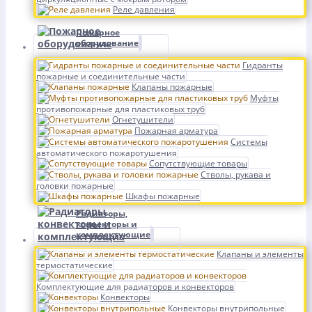
Реле давления
Пожарное
оборудование
Гидранты
пожарные и соединительные части
Клапаны пожарные
Муфты
противопожарные для пластиковых труб
Огнетушители
Пожарная арматура
Системы
автоматического пожаротушения
Сопутствующие товары
Стволы, рукава и
головки пожарные
Шкафы пожарные
Радиаторы,
конвекторы и
комплектующие
Клапаны и элементы
термостатические
Комплектующие для радиаторов и конвекторов
Конвекторы
Конвекторы внутрипольные