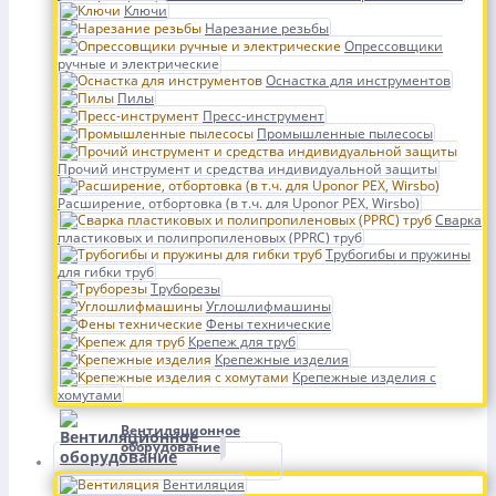
Ключи
Нарезание резьбы
Опрессовщики
ручные и электрические
Оснастка для инструментов
Пилы
Пресс-инструмент
Промышленные пылесосы
Прочий инструмент и средства индивидуальной защиты
Расширение, отбортовка (в т.ч. для Uponor PEX, Wirsbo)
Сварка
пластиковых и полипропиленовых (PPRC) труб
Трубогибы и пружины
для гибки труб
Труборезы
Углошлифмашины
Фены технические
Крепеж для труб
Крепежные изделия
Крепежные изделия с
хомутами
Вентиляционное
оборудование
Вентиляция