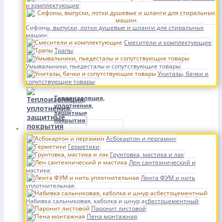
и комплектующие
Сифоны, выпуски, лотки душевые и шланги для стиральных
машин
Смесители и комплектующие
Трапы
Умывальники, пьедесталы и сопутствующие товары
Унитазы, бачки и
сопутствующие товары
Теплоизоляция,
уплотнения,
защитные
покрытия
Асбокартон и пергамин
Герметики
Грунтовка, мастика и лак
Лен сантехнический и
мастика
Лента ФУМ и нить
уплотнительная
Набивка сальниковая, каболка и шнур асбестоцементный
Паронит листовой
Пена монтажная