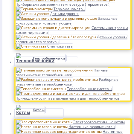
Приборы для измерения температуры (термометры)
Термоманометры
Датчики уровня
Закладные
конструкции и комплектующие
Системы контроля и
диспетчиризации
Датчики уровня /
давления / температуры
Счетчики газа
Теплообменники
Паяные
пластинчатые теплообменники
Разборные
пластинчатые теплообменники
Теплообменные системы
Принадлежности и запасные части для теплообменников
Котлы
Электроотопительные котлы
Настенные газовые котлы
Настенные