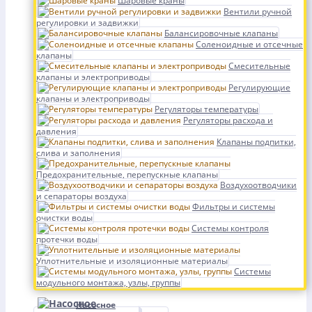
Шаровые краны
Вентили ручной
регулировки и задвижки
Балансировочные клапаны
Соленоидные и отсечные
клапаны
Смесительные
клапаны и электроприводы
Регулирующие
клапаны и электроприводы
Регуляторы температуры
Регуляторы расхода и
давления
Клапаны подпитки,
слива и заполнения
Предохранительные, перепускные клапаны
Воздухоотводчики
и сепараторы воздуха
Фильтры и системы
очистки воды
Системы контроля
протечки воды
Уплотнительные и изоляционные материалы
Системы
модульного монтажа, узлы, группы
Насосное