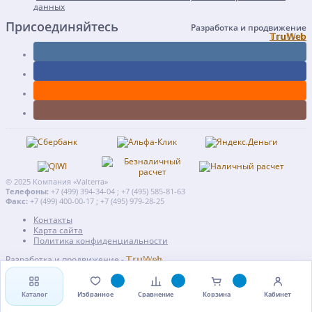
данных
Присоединяйтесь
Разработка и продвижение
𝕋𝕣𝕦𝕎𝕖𝕓
© 2025 Компания «Valterra»
Телефоны:
+7 (499) 394-34-04 ; +7 (495) 585-81-63
Факс:
+7 (499) 400-00-17 ; +7 (495) 979-28-25
Контакты
Карта сайта
Политика конфиденциальности
Разработка и продвижение -
𝕋𝕣𝕦𝕎𝕖𝕓
Каталог
Избранное
Сравнение
Корзина
Кабинет