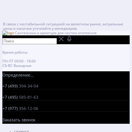
В связи с нестабильной ситуацией на валютном рынке, актуальные
цены и наличие уточняйте у менеджеров.
Сантехника и арматура для систем отопления
Время работы:
ПН-ПТ 09:00 - 18:00
СБ-ВС Выходные
Определение...
+7 (499)
394-34-04
+7 (495)
585-81-63
+7 (977)
356-12-06
Заказать звонок
ГЛАВНАЯ