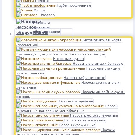
Полоса
Трубы профильные
Уголок
Швеллер
Насосы и
насосное
оборудование
Автоматика и шкафы
управления
Комплектующие для насосов и насосных станций
Насосные группы
Насосные станции бытовые
Насосные станции
промышленные
Насосы вибрационные
Насосы дренажные и
фекальные
Насосы ин-лайн с сухим
ротором
Насосы колодезные
Насосы
консольные, консольно-моноблочные
Насосы многоступенчатые
Насосы поверхностные
Насосы скважинные
Насосы
циркуляционные с мокрым ротором