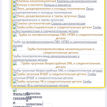
Клапаны канализационные
Кольца и манжеты
Люки,
дождеприемники и колодцы полимерные
Люки,
дождеприемники и трапы чугунные
Смазка сантехническая
Трубы
асбестоцементные и соединительные детали
Трубы из поливинилхлорида ПВХ, НПВХ и соединительные
детали
Трубы полипропиленовые канализационные и
соединительные детали
Трубы чугунные безраструбные SML и соединительные детали
Трубы
чугунные ВЧШГ и соединительные детали
Трубы
чугунные ЧК и соединительные детали
Фильтры,
грязевики
и
элеваторы