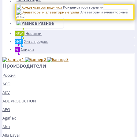
Конденсатоотводчики
Элеваторы и элеваторные
узлы
Разное
Новинки
NEW
Хиты продаж
ХИТ
Скидки
%
Производители
Россия
ACO
ACV
ADL PRODUCTION
AEG
Agaflex
Alca
Alfa Laval