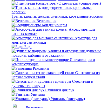
Отделители (сепараторы)
Трапы, каналы, дождеприемники, кровельные воронки
Вентиляция
Кондиционеры
Аксессуары для
ванных комнат
Арматура для
монтажа сантехники
Биде
Душевые
поддоны, кабины и ограждения
Инсталляции и
комплектующие
Раковины
Сантехника из
нержавеющей стали
Смесители и
душевые гарнитуры
Сушилки для рук
Унитазы
Уриналы (писсуары)
Инструменты