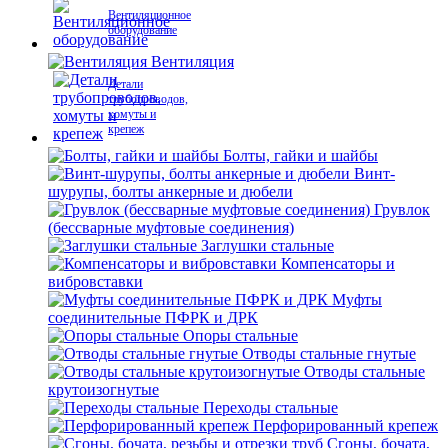
Вентиляционное
оборудование
Вентиляция
Детали
трубопроводов,
хомуты и
крепеж
Болты, гайки и шайбы
Винт-
шурупы, болты анкерные и дюбели
Грувлок
(бессварные муфтовые соединения)
Заглушки стальные
Компенсаторы и
вибровставки
Муфты
соединительные ПФРК и ДРК
Опоры стальные
Отводы стальные гнутые
Отводы стальные
крутоизогнутые
Переходы стальные
Перфорированный крепеж
Сгоны, бочата,