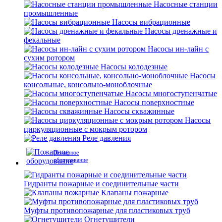
Насосные станции
промышленные
Насосы вибрационные
Насосы дренажные и
фекальные
Насосы ин-лайн с
сухим ротором
Насосы колодезные
Насосы
консольные, консольно-моноблочные
Насосы многоступенчатые
Насосы поверхностные
Насосы скважинные
Насосы
циркуляционные с мокрым ротором
Реле давления
Пожарное
оборудование
Гидранты пожарные и соединительные части
Клапаны пожарные
Муфты противопожарные для пластиковых труб
Огнетушители