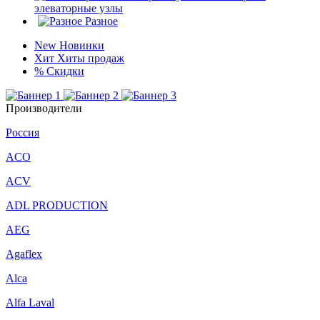
элеваторные узлы
Разное
New
Новинки
Хит
Хиты продаж
%
Скидки
Производители
Россия
ACO
ACV
ADL PRODUCTION
AEG
Agaflex
Alca
Alfa Laval