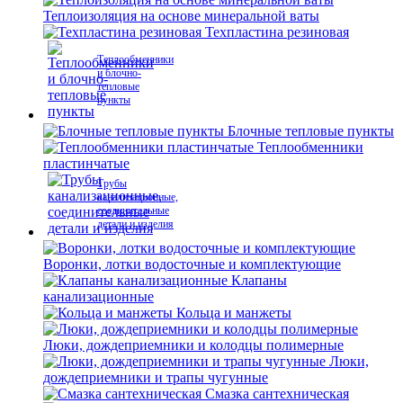
Теплоизоляция на основе минеральной ваты
Техпластина резиновая
Теплообменники
и блочно-
тепловые
пункты
Блочные тепловые пункты
Теплообменники
пластинчатые
Трубы
канализационные,
соединительные
детали и изделия
Воронки, лотки водосточные и комплектующие
Клапаны
канализационные
Кольца и манжеты
Люки, дождеприемники и колодцы полимерные
Люки,
дождеприемники и трапы чугунные
Смазка сантехническая