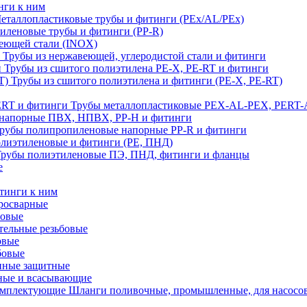
нги к ним
еталлопластиковые трубы и фитинги (PEx/AL/PEx)
иленовые трубы и фитинги (PP-R)
еющей стали (INOX)
Трубы из нержавеющей, углеродистой стали и фитинги
Трубы из сшитого полиэтилена PE-X, PE-RT и фитинги
Трубы из сшитого полиэтилена и фитинги (PE-X, PE-RT)
Трубы металлопластиковые PEX-AL-PEX, PERT-
напорные ПВХ, НПВХ, PP-H и фитинги
рубы полипропиленовые напорные PP-R и фитинги
лиэтиленовые и фитинги (PE, ПНД)
Трубы полиэтиленовые ПЭ, ПНД, фитинги и фланцы
е
тинги к ним
тросварные
бовые
тельные резьбовые
овые
бовые
нные защитные
ные и всасывающие
Шланги поливочные, промышленные, для насосо