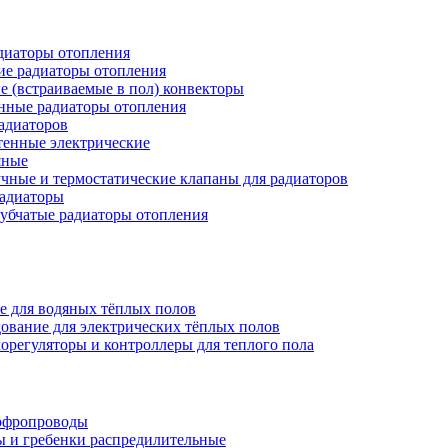
иаторы отопления
ие радиаторы отопления
е (встраиваемые в пол) конвекторы
нные радиаторы отопления
адиаторов
тенные электрические
яные
чные и термостатические клапаны для радиаторов
радиаторы
убчатые радиаторы отопления
е для водяных тёплых полов
ование для электрических тёплых полов
орегуляторы и контроллеры для теплого пола
офропроводы
ы и гребенки распредилительные