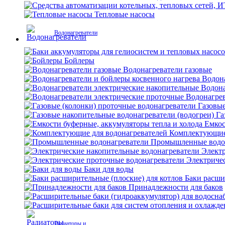
Тепловые насосы
Водонагреватели
Бойлеры
Водонагреватели газовые
Водона
Водона
Водонагрев
Газовые
Га
Емкос
Комплектующие 
Промышленные водо
Электр
Электриче
Баки для воды
Баки расши
Принадлежности для баков
Радиаторы и