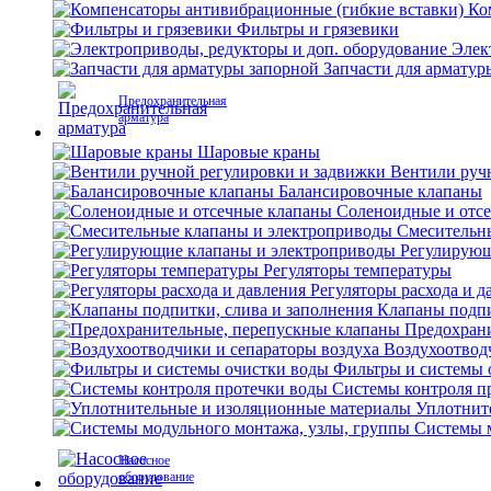
Ко
Фильтры и грязевики
Элек
Запчасти для арматур
Предохранительная
арматура
Шаровые краны
Вентили руч
Балансировочные клапаны
Соленоидные и отс
Смесительн
Регулирующ
Регуляторы температуры
Регуляторы расхода и д
Клапаны подпи
Предохран
Воздухоотвод
Фильтры и системы 
Системы контроля п
Уплотнит
Системы м
Насосное
оборудование