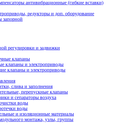
мпенсаторы антивибрационные (гибкие вставки)
троприводы, редукторы и доп. оборудование
ы запорной
ной регулировки и задвижки
ечные клапаны
ые клапаны и электроприводы
ие клапаны и электроприводы
авления
тки, слива и заполнения
ительные, перепускные клапаны
чики и сепараторы воздуха
очистки воды
ротечки воды
ельные и изоляционные материалы
одульного монтажа, узлы, группы