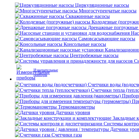
Циркуляционные насосы
Многоступенчатые насосы
Скважинные насосы
Колодезные (погружн
Дренажные погружные
Нас
Самовсасывающие насосы
Консольные насосы
Канализационн
Центробежные насосы
Си
Измерительные
приборы
Счетчики воды (водосч
Счетчики тепла (тепл
Приборы
Пр
Термоманометры
Датчики уровня
Закладные 
Системы контро
Датчики уров
Счетчики газа