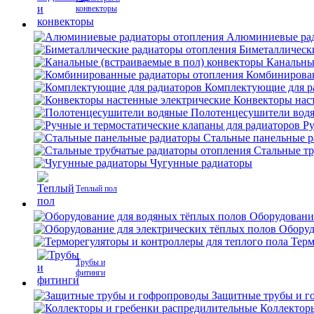
конвекторы
Алюминиевые рад
Биметаллическ
Канальны
Комбинирова
Комплектующие для р
Конвекторы нас
Полотенцесушители вод
Ру
Стальные панельные 
Стальные тр
Чугунные радиаторы
Теплый пол
Оборудовани
Оборуд
Терм
Трубы и
фитинги
Защитные трубы и г
Коллектор