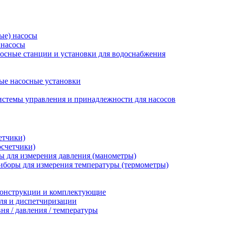
ые) насосы
 насосы
осные станции и установки для водоснабжения
ые насосные установки
стемы управления и принадлежности для насосов
етчики)
осчетчики)
 для измерения давления (манометры)
иборы для измерения температуры (термометры)
конструкции и комплектующие
ля и диспетчиризации
ня / давления / температуры