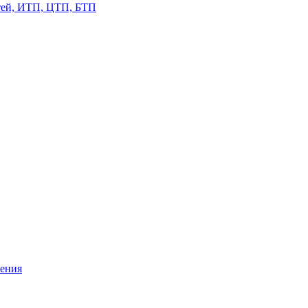
етей, ИТП, ЦТП, БТП
жения