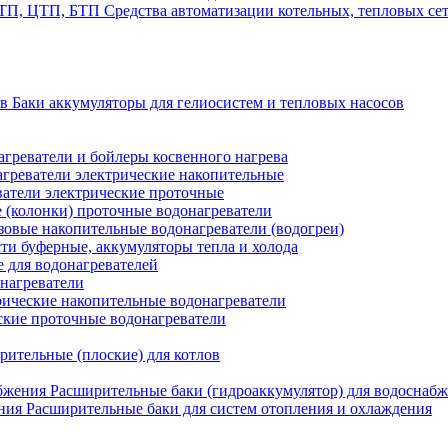
Средства автоматизации котельных, тепловых с
Баки аккумуляторы для гелиосистем и тепловых насосов
греватели и бойлеры косвенного нагрева
греватели электрические накопительные
атели электрические проточные
 (колонки) проточные водонагреватели
зовые накопительные водонагреватели (водогреи)
ти буферные, аккумуляторы тепла и холода
для водонагревателей
нагреватели
ические накопительные водонагреватели
ские проточные водонагреватели
рительные (плоские) для котлов
Расширительные баки (гидроаккумулятор) для водоснаб
Расширительные баки для систем отопления и охлаждения