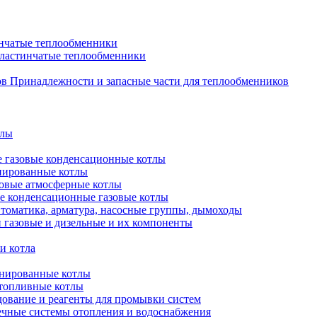
нчатые теплообменники
пластинчатые теплообменники
Принадлежности и запасные части для теплообменников
тлы
 газовые конденсационные котлы
нированные котлы
овые атмосферные котлы
е конденсационные газовые котлы
томатика, арматура, насосные группы, дымоходы
 газовые и дизельные и их компоненты
и котла
нированные котлы
топливные котлы
ование и реагенты для промывки систем
чные системы отопления и водоснабжения