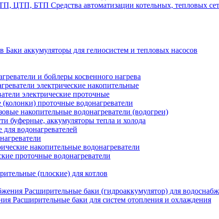
Средства автоматизации котельных, тепловых с
Баки аккумуляторы для гелиосистем и тепловых насосов
греватели и бойлеры косвенного нагрева
греватели электрические накопительные
атели электрические проточные
 (колонки) проточные водонагреватели
зовые накопительные водонагреватели (водогреи)
ти буферные, аккумуляторы тепла и холода
для водонагревателей
нагреватели
ические накопительные водонагреватели
ские проточные водонагреватели
рительные (плоские) для котлов
Расширительные баки (гидроаккумулятор) для водоснаб
Расширительные баки для систем отопления и охлаждения