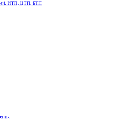
етей, ИТП, ЦТП, БТП
жения