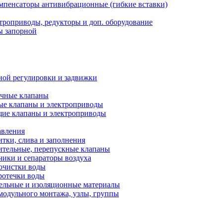
мпенсаторы антивибрационные (гибкие вставки)
троприводы, редукторы и доп. оборудование
ы запорной
ной регулировки и задвижки
ечные клапаны
ые клапаны и электроприводы
ие клапаны и электроприводы
авления
тки, слива и заполнения
ительные, перепускные клапаны
чики и сепараторы воздуха
очистки воды
ротечки воды
ельные и изоляционные материалы
одульного монтажа, узлы, группы