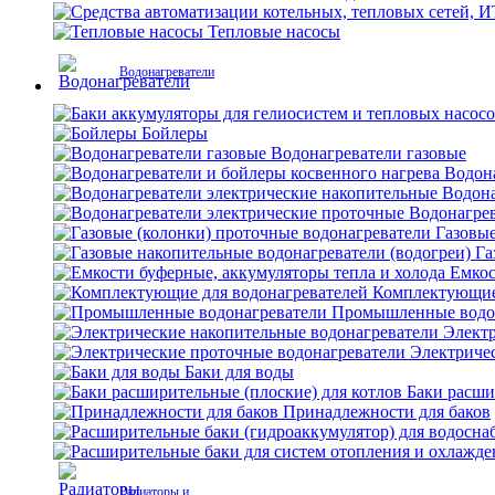
Тепловые насосы
Водонагреватели
Бойлеры
Водонагреватели газовые
Водона
Водона
Водонагрев
Газовые
Га
Емкос
Комплектующие 
Промышленные водо
Электр
Электриче
Баки для воды
Баки расши
Принадлежности для баков
Радиаторы и