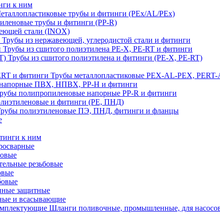
нги к ним
еталлопластиковые трубы и фитинги (PEx/AL/PEx)
иленовые трубы и фитинги (PP-R)
еющей стали (INOX)
Трубы из нержавеющей, углеродистой стали и фитинги
Трубы из сшитого полиэтилена PE-X, PE-RT и фитинги
Трубы из сшитого полиэтилена и фитинги (PE-X, PE-RT)
Трубы металлопластиковые PEX-AL-PEX, PERT-
напорные ПВХ, НПВХ, PP-H и фитинги
рубы полипропиленовые напорные PP-R и фитинги
лиэтиленовые и фитинги (PE, ПНД)
Трубы полиэтиленовые ПЭ, ПНД, фитинги и фланцы
е
тинги к ним
тросварные
бовые
тельные резьбовые
овые
бовые
нные защитные
ные и всасывающие
Шланги поливочные, промышленные, для насосо