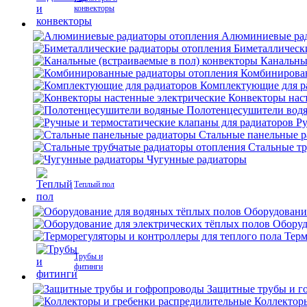
конвекторы
Алюминиевые рад
Биметаллическ
Канальны
Комбинирова
Комплектующие для р
Конвекторы нас
Полотенцесушители вод
Ру
Стальные панельные 
Стальные тр
Чугунные радиаторы
Теплый пол
Оборудовани
Оборуд
Терм
Трубы и
фитинги
Защитные трубы и г
Коллектор