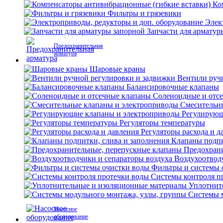
Ко
Фильтры и грязевики
Элек
Запчасти для арматур
Предохранительная
арматура
Шаровые краны
Вентили руч
Балансировочные клапаны
Соленоидные и отс
Смесительн
Регулирующ
Регуляторы температуры
Регуляторы расхода и д
Клапаны подпи
Предохран
Воздухоотвод
Фильтры и системы 
Системы контроля п
Уплотнит
Системы м
Насосное
оборудование