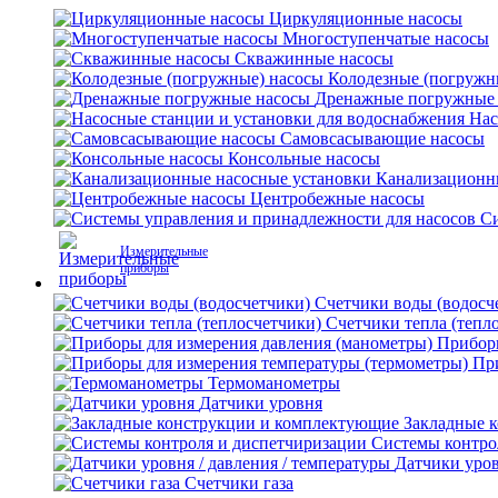
Циркуляционные насосы
Многоступенчатые насосы
Скважинные насосы
Колодезные (погружн
Дренажные погружные
Нас
Самовсасывающие насосы
Консольные насосы
Канализационн
Центробежные насосы
Си
Измерительные
приборы
Счетчики воды (водосч
Счетчики тепла (тепл
Приборы
Пр
Термоманометры
Датчики уровня
Закладные 
Системы контро
Датчики уров
Счетчики газа