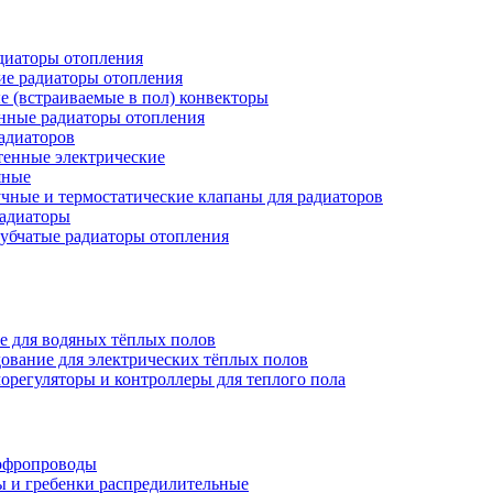
иаторы отопления
ие радиаторы отопления
е (встраиваемые в пол) конвекторы
нные радиаторы отопления
адиаторов
тенные электрические
яные
чные и термостатические клапаны для радиаторов
радиаторы
убчатые радиаторы отопления
е для водяных тёплых полов
ование для электрических тёплых полов
орегуляторы и контроллеры для теплого пола
офропроводы
ы и гребенки распредилительные