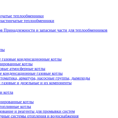
нчатые теплообменники
пластинчатые теплообменники
Принадлежности и запасные части для теплообменников
тлы
 газовые конденсационные котлы
нированные котлы
овые атмосферные котлы
е конденсационные газовые котлы
томатика, арматура, насосные группы, дымоходы
 газовые и дизельные и их компоненты
и котла
нированные котлы
топливные котлы
ование и реагенты для промывки систем
чные системы отопления и водоснабжения