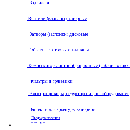
Задвижки
Вентили (клапаны) запорные
Затворы (заслонки) дисковые
Обратные затворы и клапаны
Компенсаторы антивибрационные (гибкие вставк
Фильтры и грязевики
Электроприводы, редукторы и доп. оборудование
Запчасти для арматуры запорной
Предохранительная
арматура