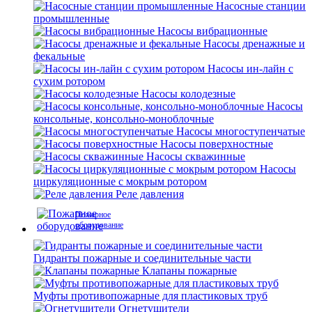
Насосные станции
промышленные
Насосы вибрационные
Насосы дренажные и
фекальные
Насосы ин-лайн с
сухим ротором
Насосы колодезные
Насосы
консольные, консольно-моноблочные
Насосы многоступенчатые
Насосы поверхностные
Насосы скважинные
Насосы
циркуляционные с мокрым ротором
Реле давления
Пожарное
оборудование
Гидранты пожарные и соединительные части
Клапаны пожарные
Муфты противопожарные для пластиковых труб
Огнетушители