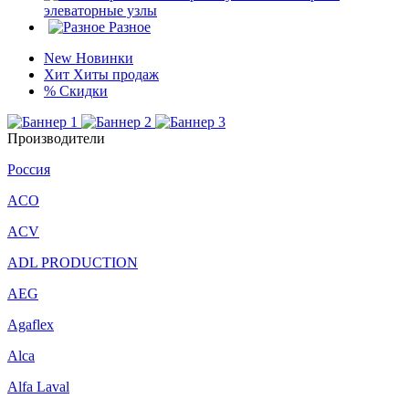
элеваторные узлы
Разное
New
Новинки
Хит
Хиты продаж
%
Скидки
Производители
Россия
ACO
ACV
ADL PRODUCTION
AEG
Agaflex
Alca
Alfa Laval