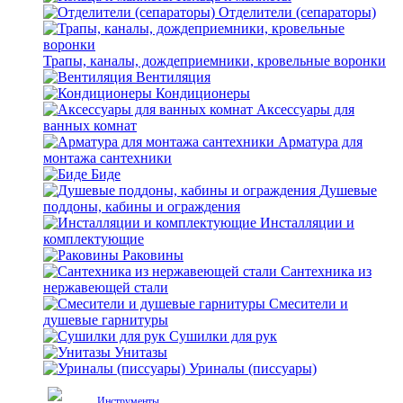
Отделители (сепараторы)
Трапы, каналы, дождеприемники, кровельные воронки
Вентиляция
Кондиционеры
Аксессуары для
ванных комнат
Арматура для
монтажа сантехники
Биде
Душевые
поддоны, кабины и ограждения
Инсталляции и
комплектующие
Раковины
Сантехника из
нержавеющей стали
Смесители и
душевые гарнитуры
Сушилки для рук
Унитазы
Уриналы (писсуары)
Инструменты