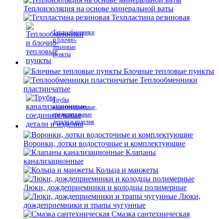
Теплоизоляция на основе минеральной ваты
Техпластина резиновая
Теплообменники
и блочно-
тепловые
пункты
Блочные тепловые пункты
Теплообменники
пластинчатые
Трубы
канализационные,
соединительные
детали и изделия
Воронки, лотки водосточные и комплектующие
Клапаны
канализационные
Кольца и манжеты
Люки, дождеприемники и колодцы полимерные
Люки,
дождеприемники и трапы чугунные
Смазка сантехническая