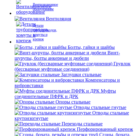
Вентиляционное
оборудование
Вентиляция
Детали
трубопроводов,
хомуты и
крепеж
Болты, гайки и шайбы
Винт-
шурупы, болты анкерные и дюбели
Грувлок
(бессварные муфтовые соединения)
Заглушки стальные
Компенсаторы и
вибровставки
Муфты
соединительные ПФРК и ДРК
Опоры стальные
Отводы стальные гнутые
Отводы стальные
крутоизогнутые
Переходы стальные
Перфорированный крепеж
Сгоны, бочата,