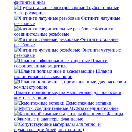
фитинги к ним
Трубы стальные
электросварные
Фитинги латунные
резьбовые
Фитинги
соединительные резьбовые
Фитинги стальные
резьбовые
Фитинги чугунные
резьбовые
Шланги
гофрированные защитные
Шланги
поливочные и всасывающие
Шланги поливочные, промышленные, для насосов и
комплектующие
Демонтажные вставки
Муфты соединительные
Фланцы
обжимные и адаптеры фланцевые