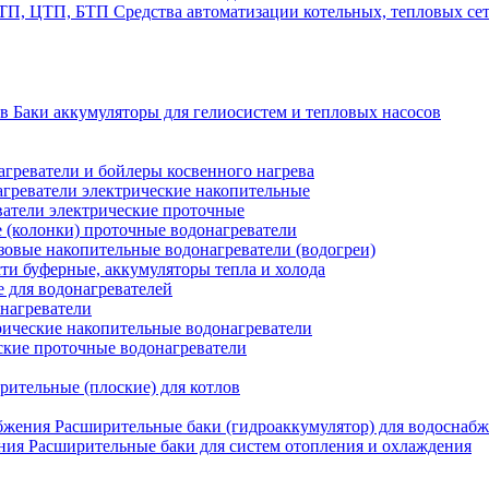
Средства автоматизации котельных, тепловых с
Баки аккумуляторы для гелиосистем и тепловых насосов
греватели и бойлеры косвенного нагрева
греватели электрические накопительные
атели электрические проточные
 (колонки) проточные водонагреватели
зовые накопительные водонагреватели (водогреи)
ти буферные, аккумуляторы тепла и холода
для водонагревателей
нагреватели
ические накопительные водонагреватели
ские проточные водонагреватели
рительные (плоские) для котлов
Расширительные баки (гидроаккумулятор) для водоснаб
Расширительные баки для систем отопления и охлаждения