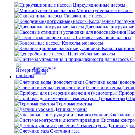
Циркуляционные насосы
Многоступенчатые насосы
Скважинные насосы
Колодезные (погружн
Дренажные погружные
Нас
Самовсасывающие насосы
Консольные насосы
Канализационн
Центробежные насосы
Си
Измерительные
приборы
Счетчики воды (водосч
Счетчики тепла (тепл
Приборы
Пр
Термоманометры
Датчики уровня
Закладные 
Системы контро
Датчики уров
Счетчики газа