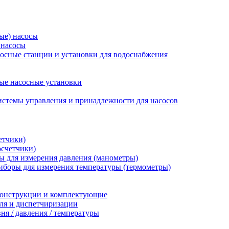
ые) насосы
 насосы
осные станции и установки для водоснабжения
ые насосные установки
стемы управления и принадлежности для насосов
етчики)
осчетчики)
 для измерения давления (манометры)
иборы для измерения температуры (термометры)
конструкции и комплектующие
ля и диспетчиризации
ня / давления / температуры