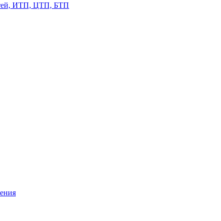
етей, ИТП, ЦТП, БТП
жения