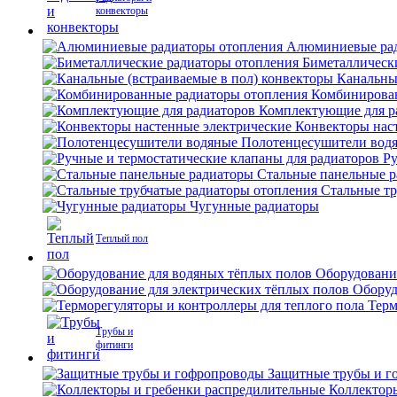
конвекторы
Алюминиевые рад
Биметаллическ
Канальны
Комбинирова
Комплектующие для р
Конвекторы нас
Полотенцесушители вод
Ру
Стальные панельные 
Стальные тр
Чугунные радиаторы
Теплый пол
Оборудовани
Оборуд
Терм
Трубы и
фитинги
Защитные трубы и г
Коллектор