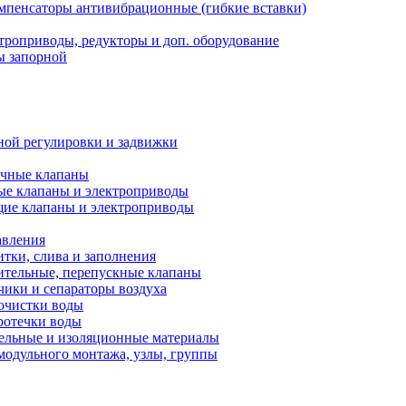
мпенсаторы антивибрационные (гибкие вставки)
троприводы, редукторы и доп. оборудование
ы запорной
ной регулировки и задвижки
ечные клапаны
ые клапаны и электроприводы
ие клапаны и электроприводы
авления
тки, слива и заполнения
ительные, перепускные клапаны
чики и сепараторы воздуха
очистки воды
ротечки воды
ельные и изоляционные материалы
одульного монтажа, узлы, группы