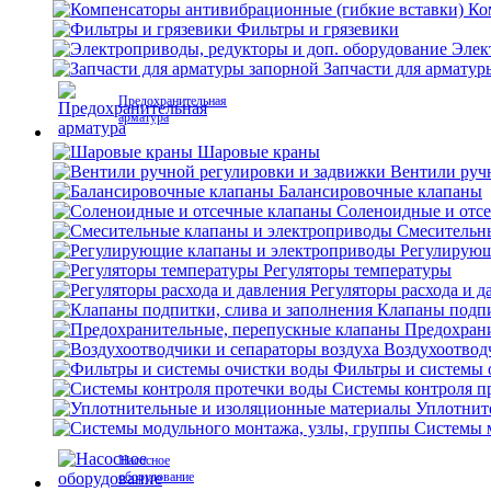
Ко
Фильтры и грязевики
Элек
Запчасти для арматур
Предохранительная
арматура
Шаровые краны
Вентили руч
Балансировочные клапаны
Соленоидные и отс
Смесительн
Регулирующ
Регуляторы температуры
Регуляторы расхода и д
Клапаны подпи
Предохран
Воздухоотвод
Фильтры и системы 
Системы контроля п
Уплотнит
Системы м
Насосное
оборудование