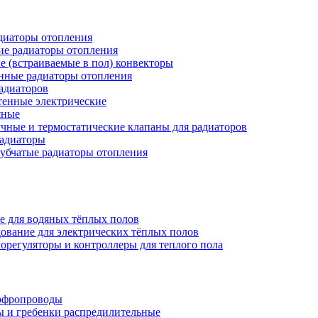
иаторы отопления
ие радиаторы отопления
е (встраиваемые в пол) конвекторы
нные радиаторы отопления
адиаторов
тенные электрические
яные
чные и термостатические клапаны для радиаторов
радиаторы
убчатые радиаторы отопления
е для водяных тёплых полов
ование для электрических тёплых полов
орегуляторы и контроллеры для теплого пола
офропроводы
ы и гребенки распредилительные