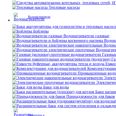
Тепловые насосы
Водонагреватели
Бойлеры
Водонагреватели газовые
Водона
Водона
Водонагрев
Газовые
Га
Емкос
Комплектующие 
Промышленные водо
Электр
Электриче
Баки для воды
Баки расши
Принадлежности для баков
Радиаторы и