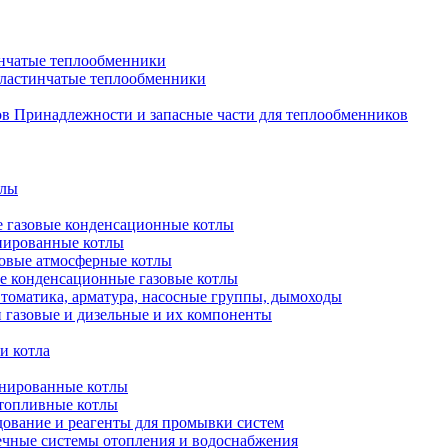
нчатые теплообменники
пластинчатые теплообменники
Принадлежности и запасные части для теплообменников
тлы
 газовые конденсационные котлы
нированные котлы
овые атмосферные котлы
е конденсационные газовые котлы
томатика, арматура, насосные группы, дымоходы
 газовые и дизельные и их компоненты
и котла
нированные котлы
топливные котлы
ование и реагенты для промывки систем
чные системы отопления и водоснабжения