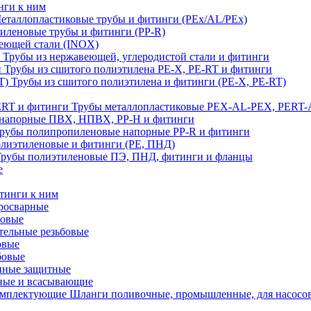
нги к ним
еталлопластиковые трубы и фитинги (PEx/AL/PEx)
иленовые трубы и фитинги (PP-R)
еющей стали (INOX)
Трубы из нержавеющей, углеродистой стали и фитинги
Трубы из сшитого полиэтилена PE-X, PE-RT и фитинги
Трубы из сшитого полиэтилена и фитинги (PE-X, PE-RT)
Трубы металлопластиковые PEX-AL-PEX, PERT-
напорные ПВХ, НПВХ, PP-H и фитинги
рубы полипропиленовые напорные PP-R и фитинги
лиэтиленовые и фитинги (PE, ПНД)
Трубы полиэтиленовые ПЭ, ПНД, фитинги и фланцы
е
тинги к ним
тросварные
бовые
тельные резьбовые
овые
бовые
нные защитные
ные и всасывающие
Шланги поливочные, промышленные, для насосо