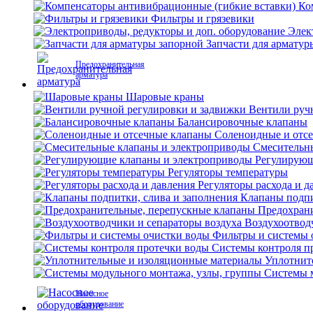
Ко
Фильтры и грязевики
Элек
Запчасти для арматур
Предохранительная
арматура
Шаровые краны
Вентили руч
Балансировочные клапаны
Соленоидные и отс
Смесительн
Регулирующ
Регуляторы температуры
Регуляторы расхода и д
Клапаны подпи
Предохран
Воздухоотвод
Фильтры и системы 
Системы контроля п
Уплотнит
Системы м
Насосное
оборудование