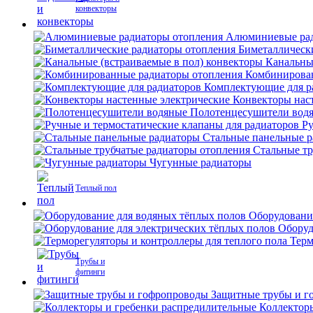
конвекторы
Алюминиевые рад
Биметаллическ
Канальны
Комбинирова
Комплектующие для р
Конвекторы нас
Полотенцесушители вод
Ру
Стальные панельные 
Стальные тр
Чугунные радиаторы
Теплый пол
Оборудовани
Оборуд
Терм
Трубы и
фитинги
Защитные трубы и г
Коллектор