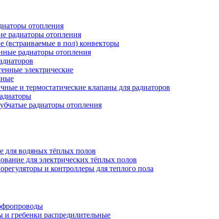
иаторы отопления
ие радиаторы отопления
е (встраиваемые в пол) конвекторы
нные радиаторы отопления
адиаторов
тенные электрические
яные
чные и термостатические клапаны для радиаторов
радиаторы
убчатые радиаторы отопления
е для водяных тёплых полов
ование для электрических тёплых полов
орегуляторы и контроллеры для теплого пола
офропроводы
ы и гребенки распредилительные