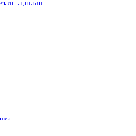
етей, ИТП, ЦТП, БТП
жения