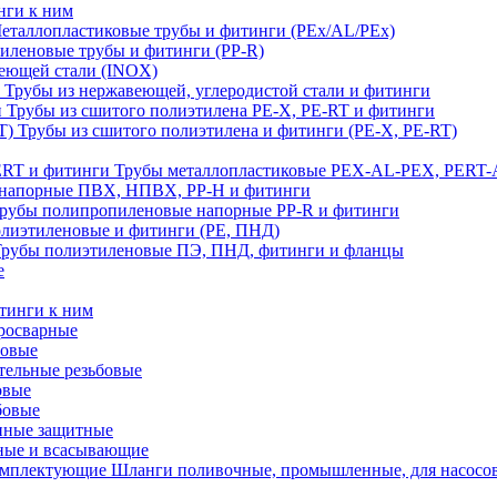
нги к ним
еталлопластиковые трубы и фитинги (PEx/AL/PEx)
иленовые трубы и фитинги (PP-R)
еющей стали (INOX)
Трубы из нержавеющей, углеродистой стали и фитинги
Трубы из сшитого полиэтилена PE-X, PE-RT и фитинги
Трубы из сшитого полиэтилена и фитинги (PE-X, PE-RT)
Трубы металлопластиковые PEX-AL-PEX, PERT-
напорные ПВХ, НПВХ, PP-H и фитинги
рубы полипропиленовые напорные PP-R и фитинги
лиэтиленовые и фитинги (PE, ПНД)
Трубы полиэтиленовые ПЭ, ПНД, фитинги и фланцы
е
тинги к ним
тросварные
бовые
тельные резьбовые
овые
бовые
нные защитные
ные и всасывающие
Шланги поливочные, промышленные, для насосо