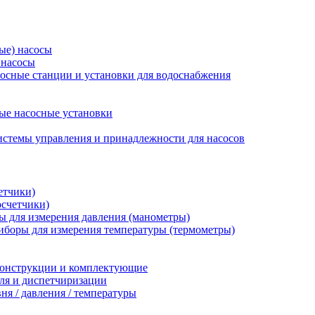
ые) насосы
 насосы
осные станции и установки для водоснабжения
ые насосные установки
стемы управления и принадлежности для насосов
етчики)
осчетчики)
 для измерения давления (манометры)
иборы для измерения температуры (термометры)
конструкции и комплектующие
ля и диспетчиризации
ня / давления / температуры