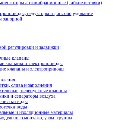
мпенсаторы антивибрационные (гибкие вставки)
троприводы, редукторы и доп. оборудование
ы запорной
ной регулировки и задвижки
ечные клапаны
ые клапаны и электроприводы
ие клапаны и электроприводы
авления
тки, слива и заполнения
ительные, перепускные клапаны
чики и сепараторы воздуха
очистки воды
ротечки воды
ельные и изоляционные материалы
одульного монтажа, узлы, группы