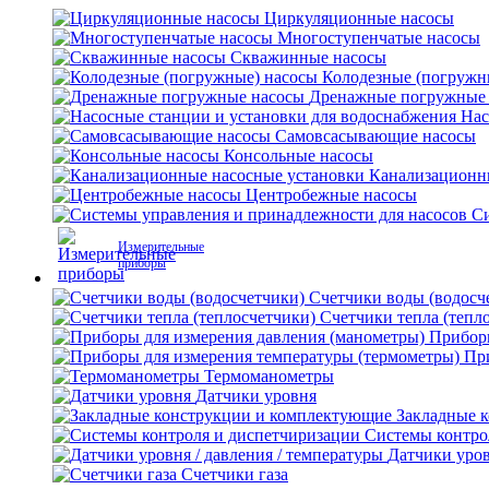
Циркуляционные насосы
Многоступенчатые насосы
Скважинные насосы
Колодезные (погружн
Дренажные погружные
Нас
Самовсасывающие насосы
Консольные насосы
Канализационн
Центробежные насосы
Си
Измерительные
приборы
Счетчики воды (водосч
Счетчики тепла (тепл
Приборы
Пр
Термоманометры
Датчики уровня
Закладные 
Системы контро
Датчики уров
Счетчики газа