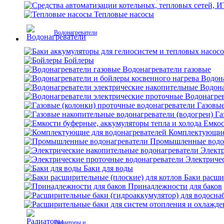
Тепловые насосы
Водонагреватели
Бойлеры
Водонагреватели газовые
Водона
Водона
Водонагрев
Газовые
Га
Емкос
Комплектующие 
Промышленные водо
Электр
Электриче
Баки для воды
Баки расши
Принадлежности для баков
Радиаторы и