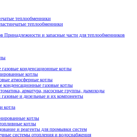
нчатые теплообменники
пластинчатые теплообменники
Принадлежности и запасные части для теплообменников
тлы
 газовые конденсационные котлы
нированные котлы
овые атмосферные котлы
е конденсационные газовые котлы
томатика, арматура, насосные группы, дымоходы
 газовые и дизельные и их компоненты
и котла
нированные котлы
топливные котлы
ование и реагенты для промывки систем
чные системы отопления и водоснабжения