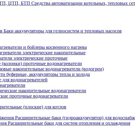
Средства автоматизации котельных, тепловых с
Баки аккумуляторы для гелиосистем и тепловых насосов
греватели и бойлеры косвенного нагрева
греватели электрические накопительные
атели электрические проточные
 (колонки) проточные водонагреватели
зовые накопительные водонагреватели (водогреи)
ти буферные, аккумуляторы тепла и холода
для водонагревателей
нагреватели
ические накопительные водонагреватели
ские проточные водонагреватели
рительные (плоские) для котлов
Расширительные баки (гидроаккумулятор) для водоснаб
Расширительные баки для систем отопления и охлаждения