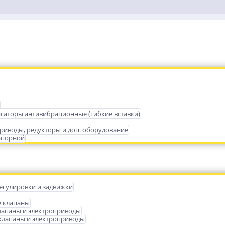
саторы антивибрационные (гибкие вставки)
риводы, редукторы и доп. оборудование
апорной
егулировки и задвижки
е клапаны
лапаны и электроприводы
лапаны и электроприводы