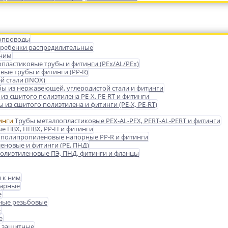
опроводы
гребенки распредилительные
 ним
пластиковые трубы и фитинги (PEx/AL/PEx)
ые трубы и фитинги (PP-R)
 стали (INOX)
бы из нержавеющей, углеродистой стали и фитинги
из сшитого полиэтилена PE-X, PE-RT и фитинги
 из сшитого полиэтилена и фитинги (PE-X, PE-RT)
Трубы металлопластиковые PEX-AL-PEX, PERT-AL-PERT и фитинги
е ПВХ, НПВХ, PP-H и фитинги
 полипропиленовые напорные PP-R и фитинги
еновые и фитинги (PE, ПНД)
олиэтиленовые ПЭ, ПНД, фитинги и фланцы
 к ним
варные
е
ные резьбовые
е
е
 защитные