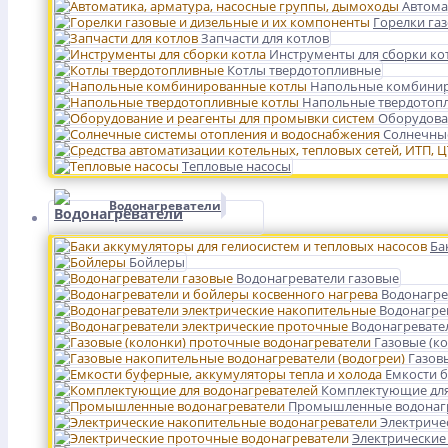
Автома
Горелки га
Запчасти для котлов
Инструменты для сборки ко
Котлы твердотопливные
Напольные комбинир
Напольные твердотоп
Оборудова
Солнечные
Тепловые насосы
Водонагреватели
Ба
Бойлеры
Водонагреватели газовые
Водонагре
Водонагре
Водонагревате
Газовые (к
Газов
Емкости б
Комплектующие для
Промышленные водонаг
Электриче
Электрические