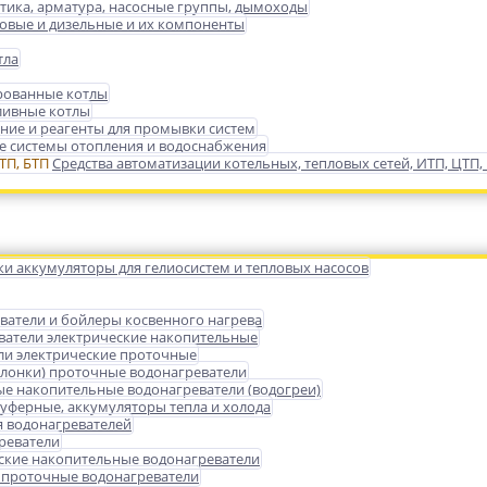
тика, арматура, насосные группы, дымоходы
зовые и дизельные и их компоненты
тла
ованные котлы
ливные котлы
ние и реагенты для промывки систем
 системы отопления и водоснабжения
Средства автоматизации котельных, тепловых сетей, ИТП, ЦТП,
ки аккумуляторы для гелиосистем и тепловых насосов
ватели и бойлеры косвенного нагрева
ватели электрические накопительные
ли электрические проточные
олонки) проточные водонагреватели
ые накопительные водонагреватели (водогреи)
уферные, аккумуляторы тепла и холода
 водонагревателей
реватели
ские накопительные водонагреватели
 проточные водонагреватели