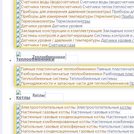
Счетчики воды (водосчетчик
Счетчики тепла (теплосчет
Приборы дл
Прибо
Термоманометры
Датчики уровня
Закладные конс
Системы контроля и
Датчики уровня /
Счетчики газа
Теплообменники
Паяные пластинчат
Разборные плас
Теплообменные системы
Пр
Котлы
Электроотопительные котлы
Настенные газовые котлы
Настенные га
Настенные комбинир
Напольные газовы
Напольные ко