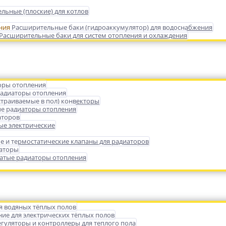
льные (плоские) для котлов
Расширительные баки (гидроаккумулятор) для водоснабжения
Расширительные баки для систем отопления и охлаждения
оры отопления
радиаторы отопления
страиваемые в пол) конвекторы
е радиаторы отопления
аторов
ые электрические
е и термостатические клапаны для радиаторов
иаторы
атые радиаторы отопления
я водяных тёплых полов
ие для электрических тёплых полов
гуляторы и контроллеры для теплого пола