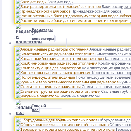
Баки для воды
Баки расширите
Принадлежности для баков
Радиаторы
и
конвекторы
Алюминиевые радиат
Биметаллические 
Канальные (в
Комбинированны
Комплектующие для ради
Конвекторы настенн
Полотенцесушители водяные
Ручны
Стальные панельные рад
Стальные трубч
Чугунные радиаторы
Теплый
пол
Оборудование дл
Оборудован
Терморе