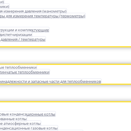
и)
чики)
я измерения давления (манометры)
ры для измерения температуры (термометры)
трукции и комплектующие
 диспетчиризации
 давления / температуры
ые теплообменники
тинчатые теплообменники
инадлежности и запасные части для теплообменников
зовые конденсационные котлы
ованные котлы
е атмосферные котлы
нденсационные газовые котлы