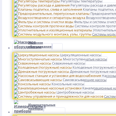
Регуляторы температуры
Регуляторы расхода и давл
Клапаны подпитки, 
Предохранител
Воздухоотводчики
Фильтры и системы очис
Системы контроля проте
Уплотнительн
Системы модул
Насосное
оборудование
Циркуляционные насосы
Многоступенчатые насосы
Скважинные насосы
Колодезные (погружные) 
Дренажные погружные нас
Насосны
Самовсасывающие насосы
Консольные насосы
Канализационные на
Центробежные насосы
Систем
Измерительные
приборы