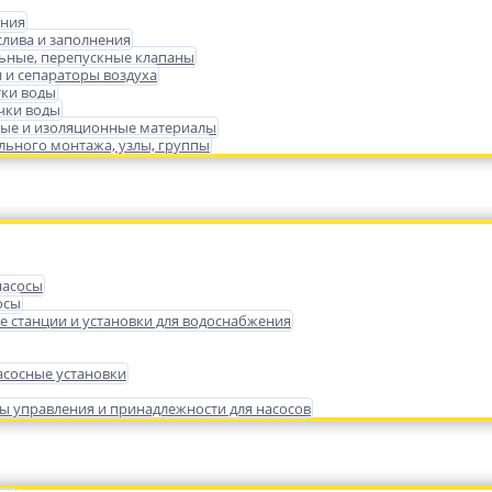
ения
слива и заполнения
ьные, перепускные клапаны
 и сепараторы воздуха
тки воды
чки воды
ые и изоляционные материалы
ьного монтажа, узлы, группы
насосы
осы
е станции и установки для водоснабжения
сосные установки
ы управления и принадлежности для насосов