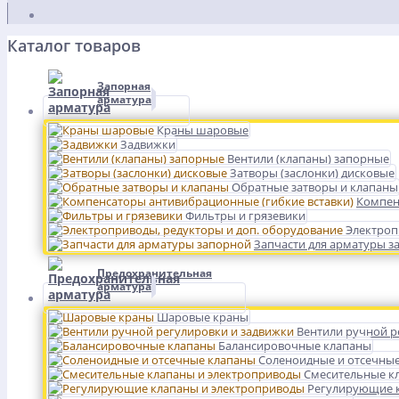
Каталог товаров
Запорная
арматура
Краны шаровые
Задвижки
Вентили (клапаны) запорные
Затворы (заслонки) дисковые
Обратные затворы и клапаны
Компен
Фильтры и грязевики
Электроп
Запчасти для арматуры з
Предохранительная
арматура
Шаровые краны
Вентили ручной р
Балансировочные клапаны
Соленоидные и отсечны
Смесительные к
Регулирующие к