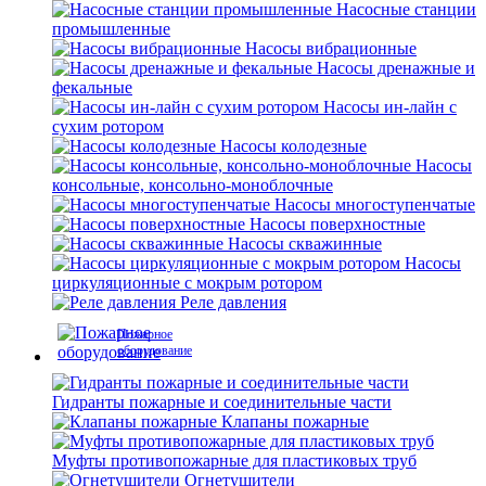
Насосные станции
промышленные
Насосы вибрационные
Насосы дренажные и
фекальные
Насосы ин-лайн с
сухим ротором
Насосы колодезные
Насосы
консольные, консольно-моноблочные
Насосы многоступенчатые
Насосы поверхностные
Насосы скважинные
Насосы
циркуляционные с мокрым ротором
Реле давления
Пожарное
оборудование
Гидранты пожарные и соединительные части
Клапаны пожарные
Муфты противопожарные для пластиковых труб
Огнетушители