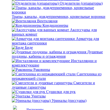
Отделители (сепараторы)
Трапы, каналы, дождеприемники, кровельные воронки
Вентиляция
Кондиционеры
Аксессуары для
ванных комнат
Арматура для
монтажа сантехники
Биде
Душевые
поддоны, кабины и ограждения
Инсталляции и
комплектующие
Раковины
Сантехника из
нержавеющей стали
Смесители и
душевые гарнитуры
Сушилки для рук
Унитазы
Уриналы (писсуары)
Инструменты