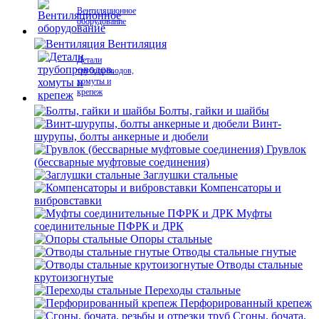
Вентиляционное
оборудование
Вентиляция
Детали
трубопроводов,
хомуты и
крепеж
Болты, гайки и шайбы
Винт-
шурупы, болты анкерные и дюбели
Грувлок
(бессварные муфтовые соединения)
Заглушки стальные
Компенсаторы и
вибровставки
Муфты
соединительные ПФРК и ДРК
Опоры стальные
Отводы стальные гнутые
Отводы стальные
крутоизогнутые
Переходы стальные
Перфорированный крепеж
Сгоны, бочата,