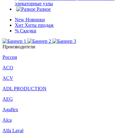
элеваторные узлы
Разное
New
Новинки
Хит
Хиты продаж
%
Скидки
Производители
Россия
ACO
ACV
ADL PRODUCTION
AEG
Agaflex
Alca
Alfa Laval