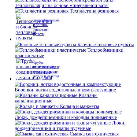
Теплоизоляция на основе минеральной ваты
Техпластина резиновая
Теплообменники
и блочно-
тепловые
пункты
Блочные тепловые пункты
Теплообменники
пластинчатые
Трубы
канализационные,
соединительные
детали и изделия
Воронки, лотки водосточные и комплектующие
Клапаны
канализационные
Кольца и манжеты
Люки, дождеприемники и колодцы полимерные
Люки,
дождеприемники и трапы чугунные
Смазка сантехническая