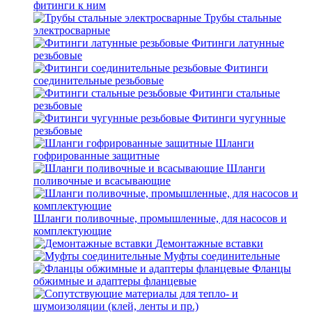
фитинги к ним
Трубы стальные
электросварные
Фитинги латунные
резьбовые
Фитинги
соединительные резьбовые
Фитинги стальные
резьбовые
Фитинги чугунные
резьбовые
Шланги
гофрированные защитные
Шланги
поливочные и всасывающие
Шланги поливочные, промышленные, для насосов и
комплектующие
Демонтажные вставки
Муфты соединительные
Фланцы
обжимные и адаптеры фланцевые