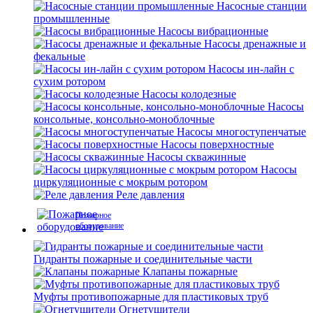
Насосные станции
промышленные
Насосы вибрационные
Насосы дренажные и
фекальные
Насосы ин-лайн с
сухим ротором
Насосы колодезные
Насосы
консольные, консольно-моноблочные
Насосы многоступенчатые
Насосы поверхностные
Насосы скважинные
Насосы
циркуляционные с мокрым ротором
Реле давления
Пожарное
оборудование
Гидранты пожарные и соединительные части
Клапаны пожарные
Муфты противопожарные для пластиковых труб
Огнетушители