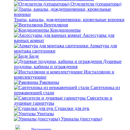
Отделители (сепараторы)
Трапы, каналы, дождеприемники, кровельные воронки
Вентиляция
Кондиционеры
Аксессуары для
ванных комнат
Арматура для
монтажа сантехники
Биде
Душевые
поддоны, кабины и ограждения
Инсталляции и
комплектующие
Раковины
Сантехника из
нержавеющей стали
Смесители и
душевые гарнитуры
Сушилки для рук
Унитазы
Уриналы (писсуары)
Инструменты