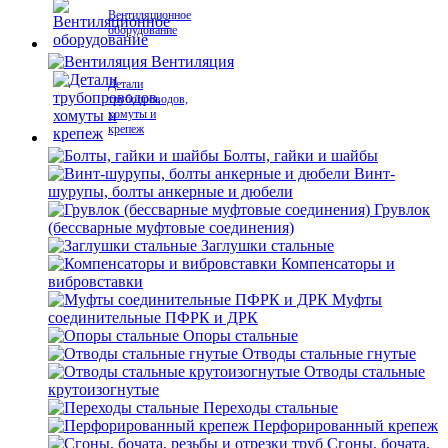
Вентиляционное
оборудование
Вентиляция
Детали
трубопроводов,
хомуты и
крепеж
Болты, гайки и шайбы
Винт-
шурупы, болты анкерные и дюбели
Грувлок
(бессварные муфтовые соединения)
Заглушки стальные
Компенсаторы и
вибровставки
Муфты
соединительные ПФРК и ДРК
Опоры стальные
Отводы стальные гнутые
Отводы стальные
крутоизогнутые
Переходы стальные
Перфорированный крепеж
Сгоны, бочата,