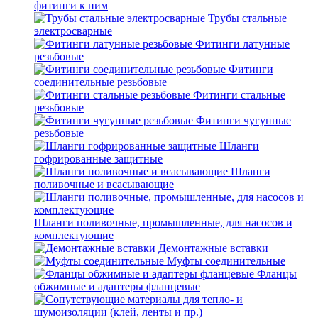
фитинги к ним
Трубы стальные
электросварные
Фитинги латунные
резьбовые
Фитинги
соединительные резьбовые
Фитинги стальные
резьбовые
Фитинги чугунные
резьбовые
Шланги
гофрированные защитные
Шланги
поливочные и всасывающие
Шланги поливочные, промышленные, для насосов и
комплектующие
Демонтажные вставки
Муфты соединительные
Фланцы
обжимные и адаптеры фланцевые