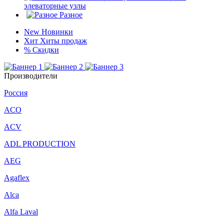
элеваторные узлы
Разное
New
Новинки
Хит
Хиты продаж
%
Скидки
Производители
Россия
ACO
ACV
ADL PRODUCTION
AEG
Agaflex
Alca
Alfa Laval