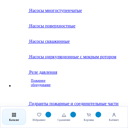
Насосы многоступенчатые
Насосы поверхностные
Насосы скважинные
Насосы циркуляционные с мокрым ротором
Реле давления
Пожарное
оборудование
Гидранты пожарные и соединительные части
Клапаны пожарные
Каталог
Избранное
Сравнение
Корзина
Кабинет