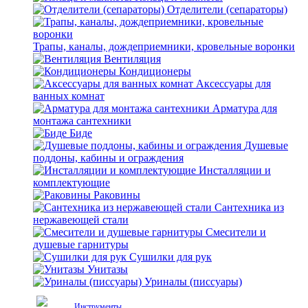
Отделители (сепараторы)
Трапы, каналы, дождеприемники, кровельные воронки
Вентиляция
Кондиционеры
Аксессуары для
ванных комнат
Арматура для
монтажа сантехники
Биде
Душевые
поддоны, кабины и ограждения
Инсталляции и
комплектующие
Раковины
Сантехника из
нержавеющей стали
Смесители и
душевые гарнитуры
Сушилки для рук
Унитазы
Уриналы (писсуары)
Инструменты