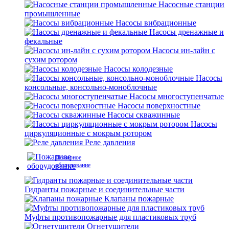
Насосные станции
промышленные
Насосы вибрационные
Насосы дренажные и
фекальные
Насосы ин-лайн с
сухим ротором
Насосы колодезные
Насосы
консольные, консольно-моноблочные
Насосы многоступенчатые
Насосы поверхностные
Насосы скважинные
Насосы
циркуляционные с мокрым ротором
Реле давления
Пожарное
оборудование
Гидранты пожарные и соединительные части
Клапаны пожарные
Муфты противопожарные для пластиковых труб
Огнетушители