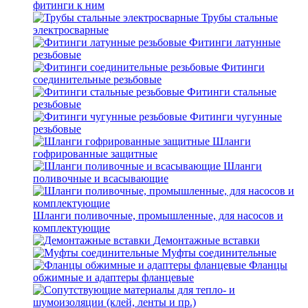
фитинги к ним
Трубы стальные
электросварные
Фитинги латунные
резьбовые
Фитинги
соединительные резьбовые
Фитинги стальные
резьбовые
Фитинги чугунные
резьбовые
Шланги
гофрированные защитные
Шланги
поливочные и всасывающие
Шланги поливочные, промышленные, для насосов и
комплектующие
Демонтажные вставки
Муфты соединительные
Фланцы
обжимные и адаптеры фланцевые