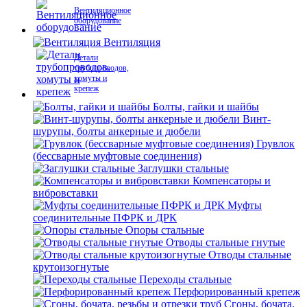
Вентиляционное
оборудование
Вентиляция
Детали
трубопроводов,
хомуты и
крепеж
Болты, гайки и шайбы
Винт-
шурупы, болты анкерные и дюбели
Грувлок
(бессварные муфтовые соединения)
Заглушки стальные
Компенсаторы и
вибровставки
Муфты
соединительные ПФРК и ДРК
Опоры стальные
Отводы стальные гнутые
Отводы стальные
крутоизогнутые
Переходы стальные
Перфорированный крепеж
Сгоны, бочата,