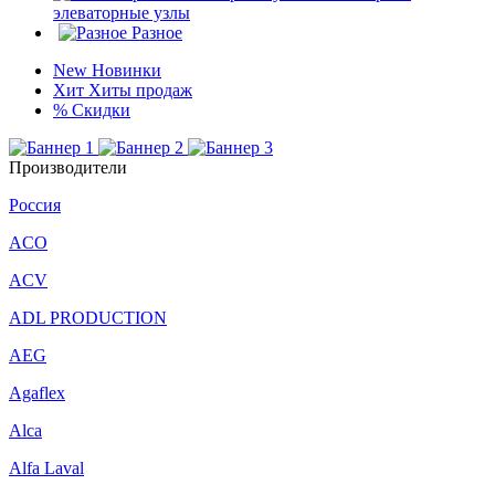
элеваторные узлы
Разное
New
Новинки
Хит
Хиты продаж
%
Скидки
Производители
Россия
ACO
ACV
ADL PRODUCTION
AEG
Agaflex
Alca
Alfa Laval