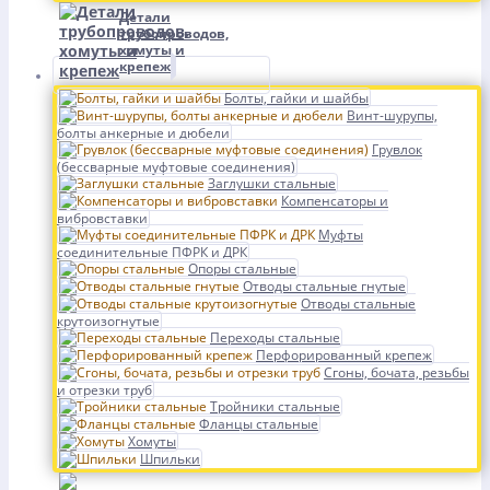
Детали
трубопроводов,
хомуты и
крепеж
Болты, гайки и шайбы
Винт-шурупы,
болты анкерные и дюбели
Грувлок
(бессварные муфтовые соединения)
Заглушки стальные
Компенсаторы и
вибровставки
Муфты
соединительные ПФРК и ДРК
Опоры стальные
Отводы стальные гнутые
Отводы стальные
крутоизогнутые
Переходы стальные
Перфорированный крепеж
Сгоны, бочата, резьбы
и отрезки труб
Тройники стальные
Фланцы стальные
Хомуты
Шпильки