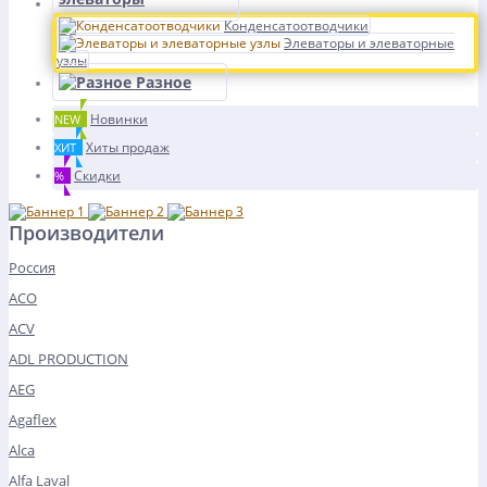
Конденсатоотводчики
Элеваторы и элеваторные
узлы
Разное
Новинки
NEW
Хиты продаж
ХИТ
Скидки
%
Производители
Россия
ACO
ACV
ADL PRODUCTION
AEG
Agaflex
Alca
Alfa Laval