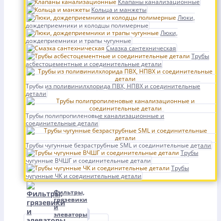
Клапаны канализационные
Кольца и манжеты
Люки,
дождеприемники и колодцы полимерные
Люки,
дождеприемники и трапы чугунные
Смазка сантехническая
Трубы
асбестоцементные и соединительные детали
Трубы из поливинилхлорида ПВХ, НПВХ и соединительные
детали
Трубы полипропиленовые канализационные и
соединительные детали
Трубы чугунные безраструбные SML и соединительные детали
Трубы
чугунные ВЧШГ и соединительные детали
Трубы
чугунные ЧК и соединительные детали
Фильтры,
грязевики
и
элеваторы