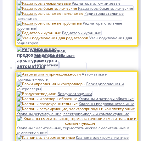
Радиаторы алюминиевые
Радиаторы биметаллические
Радиаторы стальные
панельные
Радиаторы стальные
трубчатые
Радиаторы чугунные
Узлы подключения для
радиаторов
Регулирующая,
предохранительная
арматура и
автоматика
Автоматика и
принадлежности
Блоки управления и
контроллеры
Воздухоотводчики
Клапаны и затворы обратные
Клапаны предохранительные
Клапаны регулирующие, электроприводы и комплектующие
Клапаны смесительные, термостатические смесительные и
комплектующие
Клапаны электромагнитные