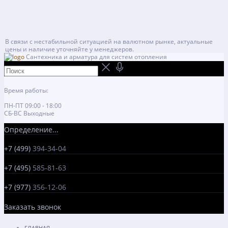
В связи с нестабильной ситуацией на валютном рынке, актуальные
цены и наличие уточняйте у менеджеров.
Сантехника и арматура для систем отопления
Время работы:
ПН-ПТ 09:00 - 18:00
СБ-ВС Выходные
Определение...
+7 (499)
394-34-04
+7 (495)
585-81-63
+7 (977)
356-12-06
Заказать звонок
ГЛАВНАЯ