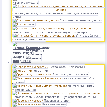
и комплектующие
Сифоны, выпуски, лотки душевые и шланги для стиральных
машин
Смесители и комплектующие
Трапы
Умывальники, пьедесталы и сопутствующие товары
Унитазы, бачки и
сопутствующие товары
Теплоизоляция,
уплотнения,
защитные
покрытия
Асбокартон и пергамин
Герметики
Грунтовка, мастика и лак
Лен сантехнический и
мастика
Лента ФУМ и нить
уплотнительная
Набивка сальниковая, каболка и шнур асбестоцементный
Паронит листовой
Пена монтажная