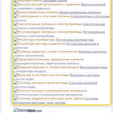
Шаровые краны
Вентили ручной
регулировки и задвижки
Балансировочные клапаны
Соленоидные и отсечные
клапаны
Смесительные
клапаны и электроприводы
Регулирующие
клапаны и электроприводы
Регуляторы температуры
Регуляторы расхода и
давления
Клапаны подпитки,
слива и заполнения
Предохранительные, перепускные клапаны
Воздухоотводчики
и сепараторы воздуха
Фильтры и системы
очистки воды
Системы контроля
протечки воды
Уплотнительные и изоляционные материалы
Системы
модульного монтажа, узлы, группы
Насосное