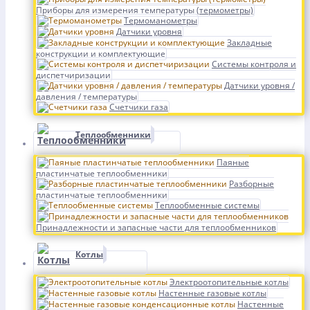
Приборы для измерения температуры (термометры)
Термоманометры
Датчики уровня
Закладные
конструкции и комплектующие
Системы контроля и
диспетчиризации
Датчики уровня /
давления / температуры
Счетчики газа
Теплообменники
Паяные
пластинчатые теплообменники
Разборные
пластинчатые теплообменники
Теплообменные системы
Принадлежности и запасные части для теплообменников
Котлы
Электроотопительные котлы
Настенные газовые котлы
Настенные