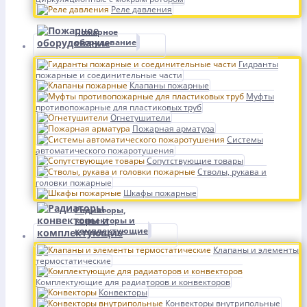
Реле давления
Пожарное
оборудование
Гидранты
пожарные и соединительные части
Клапаны пожарные
Муфты
противопожарные для пластиковых труб
Огнетушители
Пожарная арматура
Системы
автоматического пожаротушения
Сопутствующие товары
Стволы, рукава и
головки пожарные
Шкафы пожарные
Радиаторы,
конвекторы и
комплектующие
Клапаны и элементы
термостатические
Комплектующие для радиаторов и конвекторов
Конвекторы
Конвекторы внутрипольные