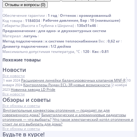
Отзывы и вопросы (0)
Оттенок
хромированный
Обеспечение гарантии
1 год
Рабочее давление, Бар
10 (наивысшее)
Код товара
1184034
Габариты (Высота х Глубина x Ширина)
130x51x46
Предназначение
для одно- и двухконтурных систем
Материал
латунь
Метод подключения
к системе теплоснабжения
Вес
0,62 кг
Диаметр подключения
1/2 дюйма
Квс
0.81
Максимально допустимая температура, °C
120
Похожие товары
Новости
Все новости
Расширение линейки балансировочных клапанов MNF-R
1 мая 2024
10
Контроллеры Ридан ECL-3R новые возможности
января 2024
2 ноября
Новинка завода LD Pride
2023
Все новости
Обзоры и советы
Все обзоры и советы
Внутрипольные конвекторы отопления — подходят ли для
современного дома?
Биметаллические и алюминиевые радиаторы
отопления — что выбрать?
Что такое электрический котёл отопления и
стоит ли его выбирать для дома?
Все обзоры и советы
Будьте в курсе!