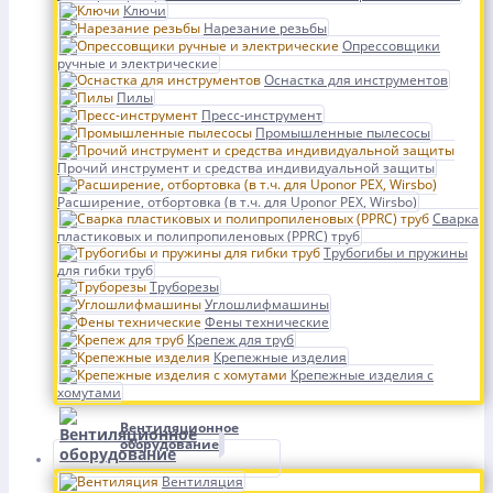
Ключи
Нарезание резьбы
Опрессовщики
ручные и электрические
Оснастка для инструментов
Пилы
Пресс-инструмент
Промышленные пылесосы
Прочий инструмент и средства индивидуальной защиты
Расширение, отбортовка (в т.ч. для Uponor PEX, Wirsbo)
Сварка
пластиковых и полипропиленовых (PPRC) труб
Трубогибы и пружины
для гибки труб
Труборезы
Углошлифмашины
Фены технические
Крепеж для труб
Крепежные изделия
Крепежные изделия с
хомутами
Вентиляционное
оборудование
Вентиляция