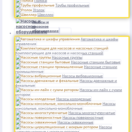
Полоса
Трубы профильные
Уголок
Швеллер
Насосы и
насосное
оборудование
Автоматика и шкафы
управления
Комплектующие для насосов и насосных станций
Насосные группы
Насосные станции бытовые
Насосные станции
промышленные
Насосы вибрационные
Насосы дренажные и
фекальные
Насосы ин-лайн с сухим
ротором
Насосы колодезные
Насосы
консольные, консольно-моноблочные
Насосы многоступенчатые
Насосы поверхностные
Насосы скважинные
Насосы
циркуляционные с мокрым ротором