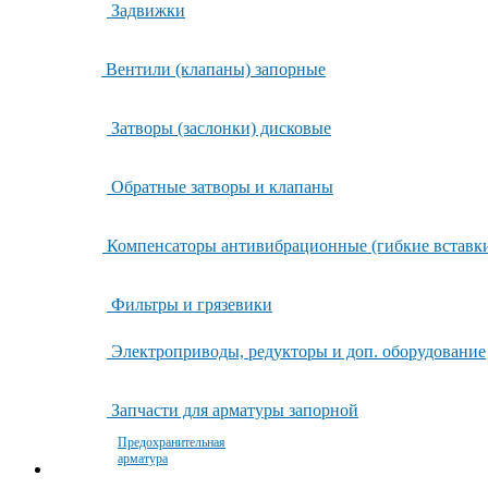
Задвижки
Вентили (клапаны) запорные
Затворы (заслонки) дисковые
Обратные затворы и клапаны
Компенсаторы антивибрационные (гибкие вставк
Фильтры и грязевики
Электроприводы, редукторы и доп. оборудование
Запчасти для арматуры запорной
Предохранительная
арматура