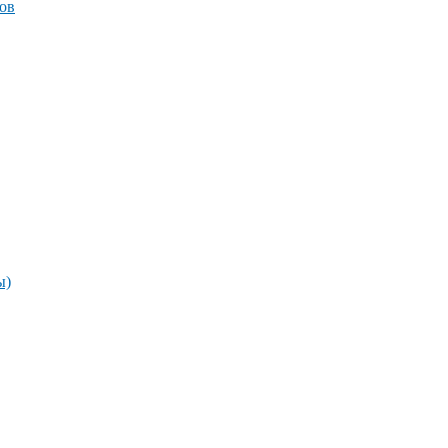
ов
ы)