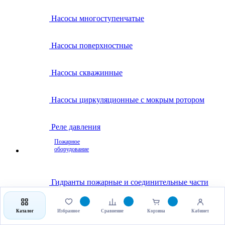
Насосы многоступенчатые
Насосы поверхностные
Насосы скважинные
Насосы циркуляционные с мокрым ротором
Реле давления
Пожарное
оборудование
Гидранты пожарные и соединительные части
Клапаны пожарные
Каталог
Избранное
Сравнение
Корзина
Кабинет