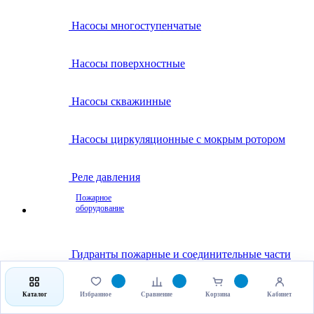
Насосы многоступенчатые
Насосы поверхностные
Насосы скважинные
Насосы циркуляционные с мокрым ротором
Реле давления
Пожарное
оборудование
Гидранты пожарные и соединительные части
Клапаны пожарные
Каталог
Избранное
Сравнение
Корзина
Кабинет