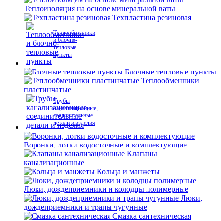
Теплоизоляция на основе минеральной ваты
Техпластина резиновая
Теплообменники
и блочно-
тепловые
пункты
Блочные тепловые пункты
Теплообменники
пластинчатые
Трубы
канализационные,
соединительные
детали и изделия
Воронки, лотки водосточные и комплектующие
Клапаны
канализационные
Кольца и манжеты
Люки, дождеприемники и колодцы полимерные
Люки,
дождеприемники и трапы чугунные
Смазка сантехническая