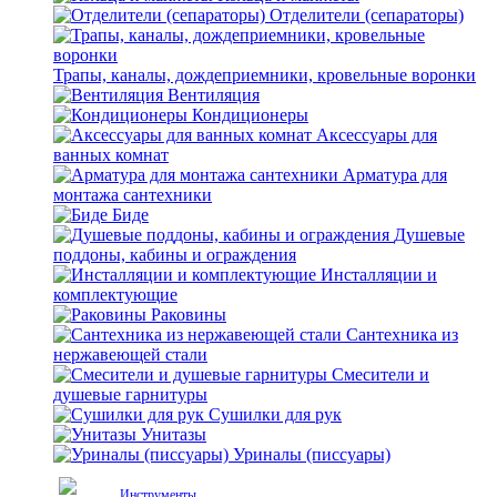
Отделители (сепараторы)
Трапы, каналы, дождеприемники, кровельные воронки
Вентиляция
Кондиционеры
Аксессуары для
ванных комнат
Арматура для
монтажа сантехники
Биде
Душевые
поддоны, кабины и ограждения
Инсталляции и
комплектующие
Раковины
Сантехника из
нержавеющей стали
Смесители и
душевые гарнитуры
Сушилки для рук
Унитазы
Уриналы (писсуары)
Инструменты