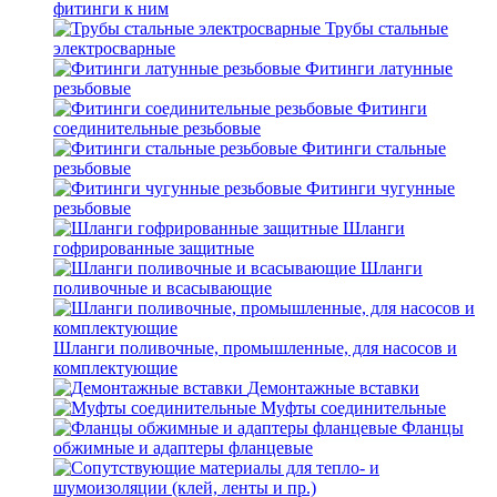
фитинги к ним
Трубы стальные
электросварные
Фитинги латунные
резьбовые
Фитинги
соединительные резьбовые
Фитинги стальные
резьбовые
Фитинги чугунные
резьбовые
Шланги
гофрированные защитные
Шланги
поливочные и всасывающие
Шланги поливочные, промышленные, для насосов и
комплектующие
Демонтажные вставки
Муфты соединительные
Фланцы
обжимные и адаптеры фланцевые