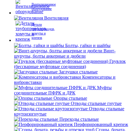
Вентиляционное
оборудование
Вентиляция
Детали
трубопроводов,
хомуты и
крепеж
Болты, гайки и шайбы
Винт-
шурупы, болты анкерные и дюбели
Грувлок
(бессварные муфтовые соединения)
Заглушки стальные
Компенсаторы и
вибровставки
Муфты
соединительные ПФРК и ДРК
Опоры стальные
Отводы стальные гнутые
Отводы стальные
крутоизогнутые
Переходы стальные
Перфорированный крепеж
Сгоны, бочата,