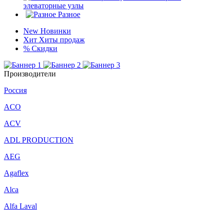
элеваторные узлы
Разное
New
Новинки
Хит
Хиты продаж
%
Скидки
Производители
Россия
ACO
ACV
ADL PRODUCTION
AEG
Agaflex
Alca
Alfa Laval