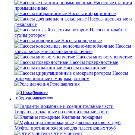
Насосные станции
промышленные
Насосы вибрационные
Насосы дренажные и
фекальные
Насосы ин-лайн с
сухим ротором
Насосы колодезные
Насосы
консольные, консольно-моноблочные
Насосы многоступенчатые
Насосы поверхностные
Насосы скважинные
Насосы
циркуляционные с мокрым ротором
Реле давления
Пожарное
оборудование
Гидранты пожарные и соединительные части
Клапаны пожарные
Муфты противопожарные для пластиковых труб
Огнетушители