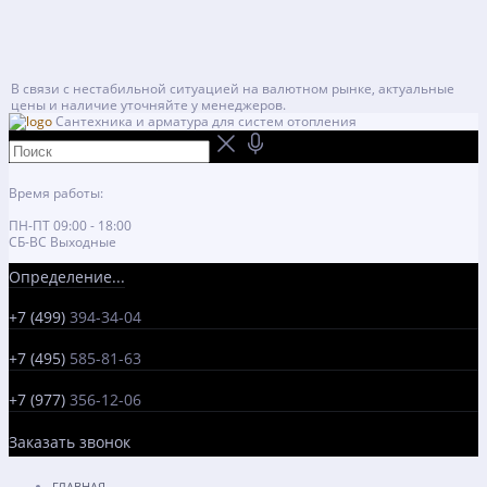
В связи с нестабильной ситуацией на валютном рынке, актуальные
цены и наличие уточняйте у менеджеров.
Сантехника и арматура для систем отопления
Время работы:
ПН-ПТ 09:00 - 18:00
СБ-ВС Выходные
Определение...
+7 (499)
394-34-04
+7 (495)
585-81-63
+7 (977)
356-12-06
Заказать звонок
ГЛАВНАЯ