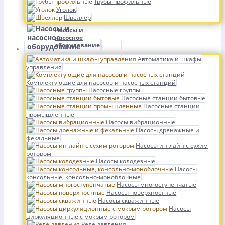
Трубы профильные
Уголок
Швеллер
Насосы и
насосное
оборудование
Автоматика и шкафы
управления
Комплектующие для насосов и насосных станций
Насосные группы
Насосные станции бытовые
Насосные станции
промышленные
Насосы вибрационные
Насосы дренажные и
фекальные
Насосы ин-лайн с сухим
ротором
Насосы колодезные
Насосы
консольные, консольно-моноблочные
Насосы многоступенчатые
Насосы поверхностные
Насосы скважинные
Насосы
циркуляционные с мокрым ротором
Реле давления