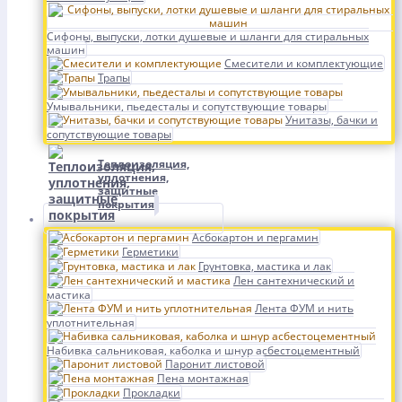
Сифоны, выпуски, лотки душевые и шланги для стиральных
машин
Смесители и комплектующие
Трапы
Умывальники, пьедесталы и сопутствующие товары
Унитазы, бачки и
сопутствующие товары
Теплоизоляция,
уплотнения,
защитные
покрытия
Асбокартон и пергамин
Герметики
Грунтовка, мастика и лак
Лен сантехнический и
мастика
Лента ФУМ и нить
уплотнительная
Набивка сальниковая, каболка и шнур асбестоцементный
Паронит листовой
Пена монтажная
Прокладки