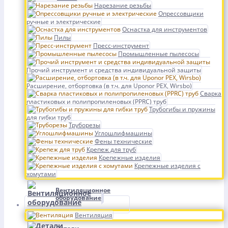
Нарезание резьбы
Опрессовщики
ручные и электрические
Оснастка для инструментов
Пилы
Пресс-инструмент
Промышленные пылесосы
Прочий инструмент и средства индивидуальной защиты
Расширение, отбортовка (в т.ч. для Uponor PEX, Wirsbo)
Сварка
пластиковых и полипропиленовых (PPRC) труб
Трубогибы и пружины
для гибки труб
Труборезы
Углошлифмашины
Фены технические
Крепеж для труб
Крепежные изделия
Крепежные изделия с
хомутами
Вентиляционное
оборудование
Вентиляция