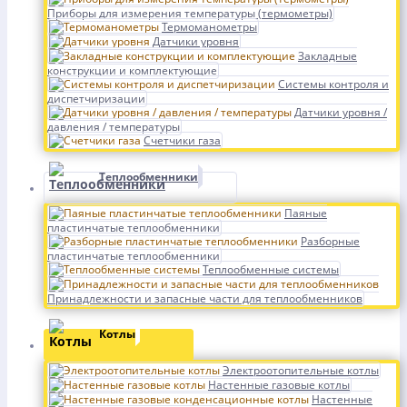
Приборы для измерения температуры (термометры)
Термоманометры
Датчики уровня
Закладные
конструкции и комплектующие
Системы контроля и
диспетчиризации
Датчики уровня /
давления / температуры
Счетчики газа
Теплообменники
Паяные
пластинчатые теплообменники
Разборные
пластинчатые теплообменники
Теплообменные системы
Принадлежности и запасные части для теплообменников
Котлы
Электроотопительные котлы
Настенные газовые котлы
Настенные