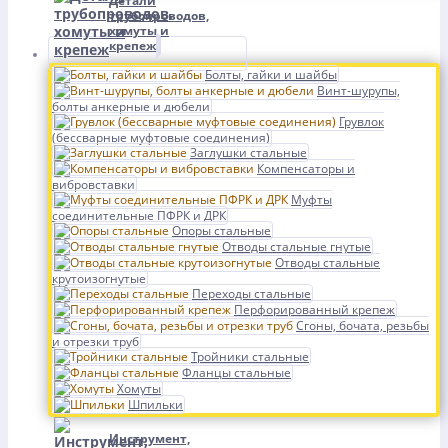
Детали
трубопроводов,
хомуты и
крепеж
Болты, гайки и шайбы
Винт-шурупы,
болты анкерные и дюбели
Грувлок
(бессварные муфтовые соединения)
Заглушки стальные
Компенсаторы и
вибровставки
Муфты
соединительные ПФРК и ДРК
Опоры стальные
Отводы стальные гнутые
Отводы стальные
крутоизогнутые
Переходы стальные
Перфорированный крепеж
Сгоны, бочата, резьбы
и отрезки труб
Тройники стальные
Фланцы стальные
Хомуты
Шпильки
Инструмент,