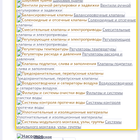
Шаровые краны
Вентили ручной
регулировки и задвижки
Балансировочные клапаны
Соленоидные и отсечные
клапаны
Смесительные
клапаны и электроприводы
Регулирующие
клапаны и электроприводы
Регуляторы температуры
Регуляторы расхода и
давления
Клапаны подпитки,
слива и заполнения
Предохранительные, перепускные клапаны
Воздухоотводчики
и сепараторы воздуха
Фильтры и системы
очистки воды
Системы контроля
протечки воды
Уплотнительные и изоляционные материалы
Системы
модульного монтажа, узлы, группы
Насосное