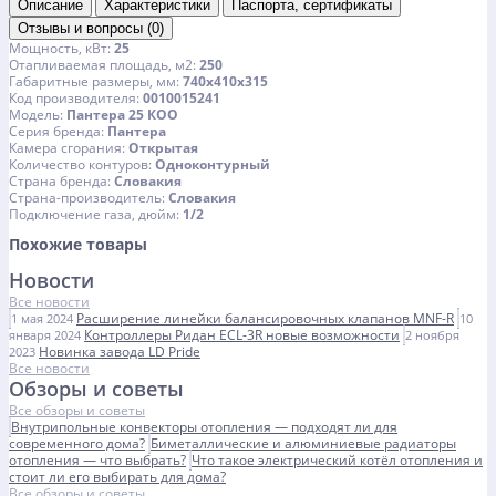
Описание
Характеристики
Паспорта, сертификаты
Отзывы и вопросы (0)
Мощность, кВт
25
Отапливаемая площадь, м2
250
Габаритные размеры, мм
740х410х315
Код производителя
0010015241
Модель
Пантера 25 КOО
Серия бренда
Пантера
Камера сгорания
Открытая
Количество контуров
Одноконтурный
Страна бренда
Словакия
Страна-производитель
Словакия
Подключение газа, дюйм
1/2
Похожие товары
Новости
Все новости
Расширение линейки балансировочных клапанов MNF-R
1 мая 2024
10
Контроллеры Ридан ECL-3R новые возможности
января 2024
2 ноября
Новинка завода LD Pride
2023
Все новости
Обзоры и советы
Все обзоры и советы
Внутрипольные конвекторы отопления — подходят ли для
современного дома?
Биметаллические и алюминиевые радиаторы
отопления — что выбрать?
Что такое электрический котёл отопления и
стоит ли его выбирать для дома?
Все обзоры и советы