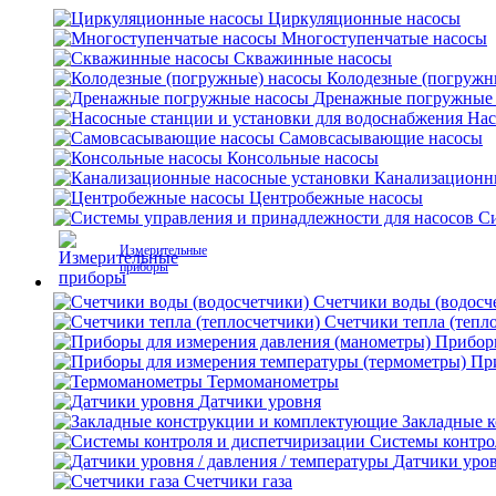
Циркуляционные насосы
Многоступенчатые насосы
Скважинные насосы
Колодезные (погружн
Дренажные погружные
Нас
Самовсасывающие насосы
Консольные насосы
Канализационн
Центробежные насосы
Си
Измерительные
приборы
Счетчики воды (водосч
Счетчики тепла (тепл
Приборы
Пр
Термоманометры
Датчики уровня
Закладные 
Системы контро
Датчики уров
Счетчики газа