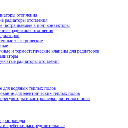
иаторы отопления
ие радиаторы отопления
е (встраиваемые в пол) конвекторы
нные радиаторы отопления
адиаторов
тенные электрические
яные
чные и термостатические клапаны для радиаторов
радиаторы
убчатые радиаторы отопления
е для водяных тёплых полов
ование для электрических тёплых полов
орегуляторы и контроллеры для теплого пола
офропроводы
ы и гребенки распредилительные