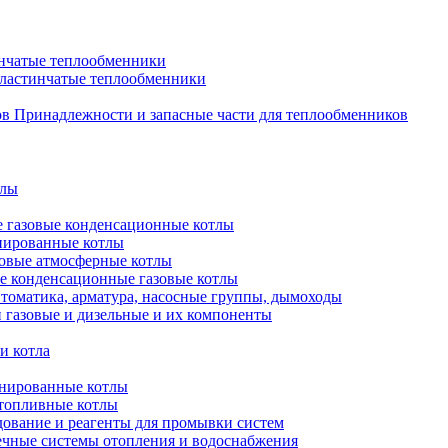
нчатые теплообменники
пластинчатые теплообменники
Принадлежности и запасные части для теплообменников
тлы
 газовые конденсационные котлы
нированные котлы
овые атмосферные котлы
е конденсационные газовые котлы
томатика, арматура, насосные группы, дымоходы
 газовые и дизельные и их компоненты
и котла
нированные котлы
топливные котлы
ование и реагенты для промывки систем
чные системы отопления и водоснабжения