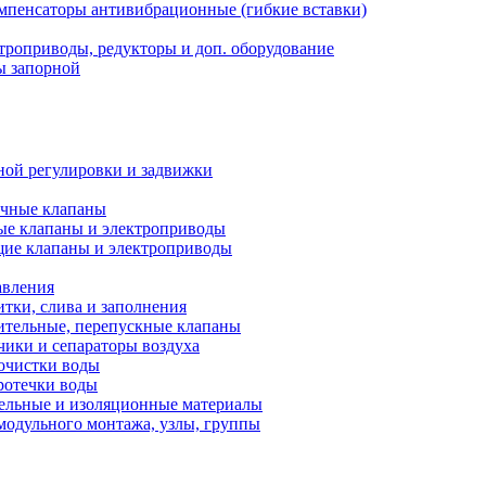
мпенсаторы антивибрационные (гибкие вставки)
троприводы, редукторы и доп. оборудование
ы запорной
ной регулировки и задвижки
ечные клапаны
ые клапаны и электроприводы
ие клапаны и электроприводы
авления
тки, слива и заполнения
ительные, перепускные клапаны
чики и сепараторы воздуха
очистки воды
ротечки воды
ельные и изоляционные материалы
одульного монтажа, узлы, группы