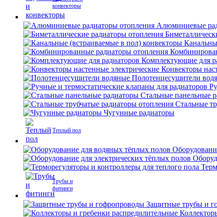
конвекторы
Алюминиевые рад
Биметаллическ
Канальны
Комбинирова
Комплектующие для р
Конвекторы нас
Полотенцесушители вод
Ру
Стальные панельные 
Стальные тр
Чугунные радиаторы
Теплый пол
Оборудовани
Оборуд
Терм
Трубы и
фитинги
Защитные трубы и г
Коллектор