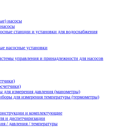
ые) насосы
 насосы
осные станции и установки для водоснабжения
ые насосные установки
стемы управления и принадлежности для насосов
етчики)
осчетчики)
 для измерения давления (манометры)
иборы для измерения температуры (термометры)
конструкции и комплектующие
ля и диспетчиризации
ня / давления / температуры