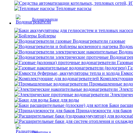
Тепловые насосы
Водонагреватели
Бойлеры
Водонагреватели газовые
Водона
Водона
Водонагрев
Газовые
Га
Емкос
Комплектующие 
Промышленные водо
Электр
Электриче
Баки для воды
Баки расши
Принадлежности для баков
Радиаторы и