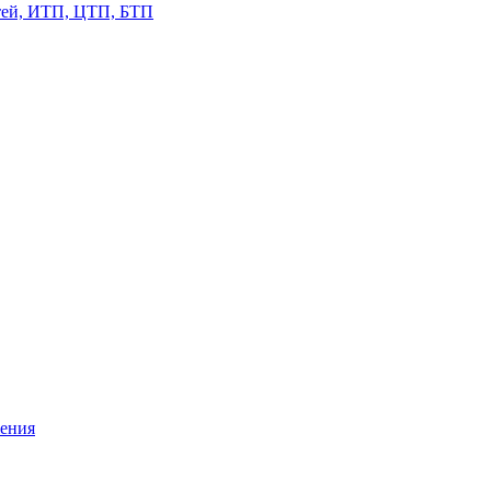
етей, ИТП, ЦТП, БТП
жения