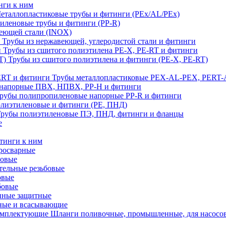
нги к ним
еталлопластиковые трубы и фитинги (PEx/AL/PEx)
иленовые трубы и фитинги (PP-R)
еющей стали (INOX)
Трубы из нержавеющей, углеродистой стали и фитинги
Трубы из сшитого полиэтилена PE-X, PE-RT и фитинги
Трубы из сшитого полиэтилена и фитинги (PE-X, PE-RT)
Трубы металлопластиковые PEX-AL-PEX, PERT-
напорные ПВХ, НПВХ, PP-H и фитинги
рубы полипропиленовые напорные PP-R и фитинги
лиэтиленовые и фитинги (PE, ПНД)
Трубы полиэтиленовые ПЭ, ПНД, фитинги и фланцы
е
тинги к ним
тросварные
бовые
тельные резьбовые
овые
бовые
нные защитные
ные и всасывающие
Шланги поливочные, промышленные, для насосо