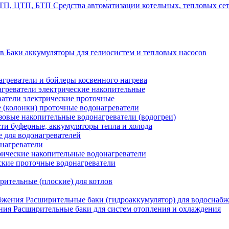
Средства автоматизации котельных, тепловых с
Баки аккумуляторы для гелиосистем и тепловых насосов
греватели и бойлеры косвенного нагрева
греватели электрические накопительные
атели электрические проточные
 (колонки) проточные водонагреватели
зовые накопительные водонагреватели (водогреи)
ти буферные, аккумуляторы тепла и холода
для водонагревателей
нагреватели
ические накопительные водонагреватели
ские проточные водонагреватели
рительные (плоские) для котлов
Расширительные баки (гидроаккумулятор) для водоснаб
Расширительные баки для систем отопления и охлаждения