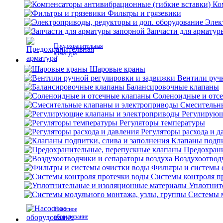
Ко
Фильтры и грязевики
Элек
Запчасти для арматур
Предохранительная
арматура
Шаровые краны
Вентили руч
Балансировочные клапаны
Соленоидные и отс
Смесительн
Регулирующ
Регуляторы температуры
Регуляторы расхода и д
Клапаны подпи
Предохран
Воздухоотвод
Фильтры и системы 
Системы контроля п
Уплотнит
Системы м
Насосное
оборудование