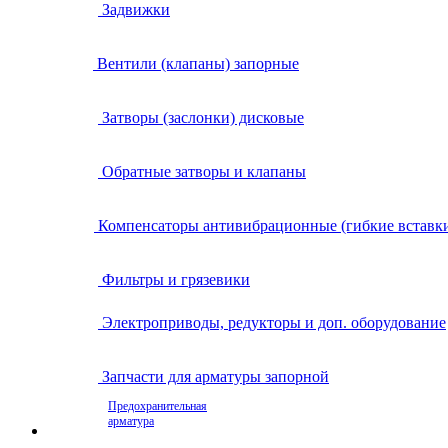
Задвижки
Вентили (клапаны) запорные
Затворы (заслонки) дисковые
Обратные затворы и клапаны
Компенсаторы антивибрационные (гибкие вставк
Фильтры и грязевики
Электроприводы, редукторы и доп. оборудование
Запчасти для арматуры запорной
Предохранительная
арматура