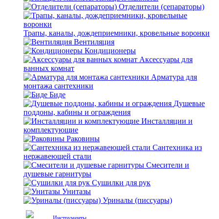
Отделители (сепараторы)
Трапы, каналы, дождеприемники, кровельные воронки
Вентиляция
Кондиционеры
Аксессуары для
ванных комнат
Арматура для
монтажа сантехники
Биде
Душевые
поддоны, кабины и ограждения
Инсталляции и
комплектующие
Раковины
Сантехника из
нержавеющей стали
Смесители и
душевые гарнитуры
Сушилки для рук
Унитазы
Уриналы (писсуары)
Инструменты