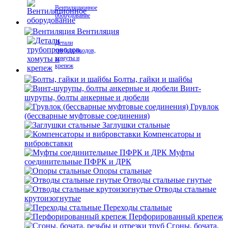
Вентиляционное
оборудование
Вентиляция
Детали
трубопроводов,
хомуты и
крепеж
Болты, гайки и шайбы
Винт-
шурупы, болты анкерные и дюбели
Грувлок
(бессварные муфтовые соединения)
Заглушки стальные
Компенсаторы и
вибровставки
Муфты
соединительные ПФРК и ДРК
Опоры стальные
Отводы стальные гнутые
Отводы стальные
крутоизогнутые
Переходы стальные
Перфорированный крепеж
Сгоны, бочата,