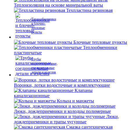
Теплоизоляция на основе минеральной ваты
Техпластина резиновая
Теплообменники
и блочно-
тепловые
пункты
Блочные тепловые пункты
Теплообменники
пластинчатые
Трубы
канализационные,
соединительные
детали и изделия
Воронки, лотки водосточные и комплектующие
Клапаны
канализационные
Кольца и манжеты
Люки, дождеприемники и колодцы полимерные
Люки,
дождеприемники и трапы чугунные
Смазка сантехническая