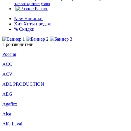
элеваторные узлы
Разное
New
Новинки
Хит
Хиты продаж
%
Скидки
Производители
Россия
ACO
ACV
ADL PRODUCTION
AEG
Agaflex
Alca
Alfa Laval