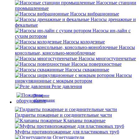
Насосные станции
промышленные
Насосы вибрационные
Насосы дренажные и
фекальные
Насосы ин-лайн с
сухим ротором
Насосы колодезные
Насосы
консольные, консольно-моноблочные
Насосы многоступенчатые
Насосы поверхностные
Насосы скважинные
Насосы
циркуляционные с мокрым ротором
Реле давления
Пожарное
оборудование
Гидранты пожарные и соединительные части
Клапаны пожарные
Муфты противопожарные для пластиковых труб
Огнетушители