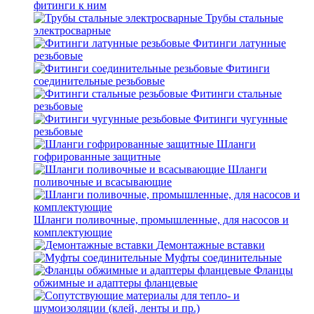
фитинги к ним
Трубы стальные
электросварные
Фитинги латунные
резьбовые
Фитинги
соединительные резьбовые
Фитинги стальные
резьбовые
Фитинги чугунные
резьбовые
Шланги
гофрированные защитные
Шланги
поливочные и всасывающие
Шланги поливочные, промышленные, для насосов и
комплектующие
Демонтажные вставки
Муфты соединительные
Фланцы
обжимные и адаптеры фланцевые