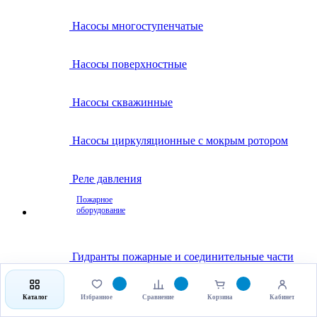
Насосы многоступенчатые
Насосы поверхностные
Насосы скважинные
Насосы циркуляционные с мокрым ротором
Реле давления
Пожарное
оборудование
Гидранты пожарные и соединительные части
Клапаны пожарные
Каталог
Избранное
Сравнение
Корзина
Кабинет