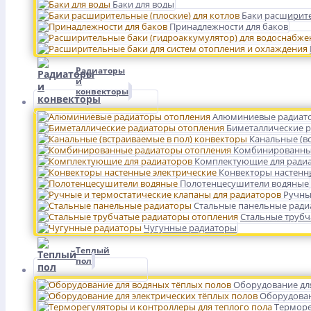
Баки для воды
Баки расширите
Принадлежности для баков
Радиаторы
и
конвекторы
Алюминиевые радиат
Биметаллические 
Канальные (в
Комбинированны
Комплектующие для ради
Конвекторы настенн
Полотенцесушители водяные
Ручны
Стальные панельные рад
Стальные трубч
Чугунные радиаторы
Теплый
пол
Оборудование дл
Оборудован
Терморе