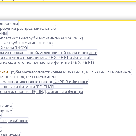
опроводы
гребенки распредилительные
 ним
пластиковые трубы и фитинги (PEx/AL/PEx)
ые трубы и фитинги (PP-R)
 стали (INOX)
бы из нержавеющей, углеродистой стали и фитинги
из сшитого полиэтилена PE-X, PE-RT и фитинги
 из сшитого полиэтилена и фитинги (PE-X, PE-RT)
Трубы металлопластиковые PEX-AL-PEX, PERT-AL-PERT и фитинги
е ПВХ, НПВХ, PP-H и фитинги
 полипропиленовые напорные PP-R и фитинги
еновые и фитинги (PE, ПНД)
олиэтиленовые ПЭ, ПНД, фитинги и фланцы
 к ним
варные
е
ные резьбовые
е
е
 защитные