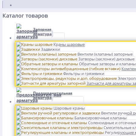
Каталог товаров
Запорная
арматура
Краны шаровые
Задвижки
Вентили (клапаны) запорные
Затворы (заслонки) дисковые
Обратные затворы и клапаны
Компен
Фильтры и грязевики
Электроп
Запчасти для арматуры з
Предохранительная
арматура
Шаровые краны
Вентили ручной р
Балансировочные клапаны
Соленоидные и отсечны
Смесительные к
Регулирующие к