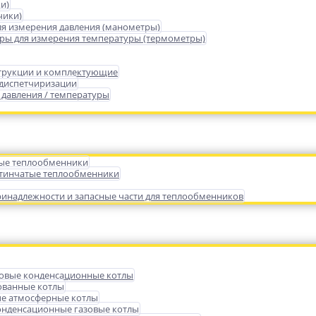
и)
чики)
я измерения давления (манометры)
ры для измерения температуры (термометры)
трукции и комплектующие
 диспетчиризации
 давления / температуры
ые теплообменники
тинчатые теплообменники
инадлежности и запасные части для теплообменников
зовые конденсационные котлы
ованные котлы
е атмосферные котлы
нденсационные газовые котлы