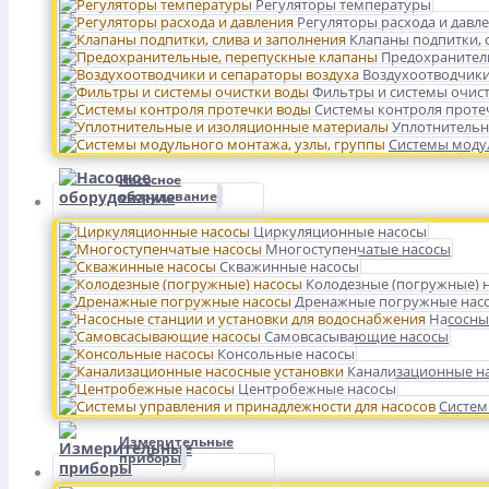
Регуляторы температуры
Регуляторы расхода и давл
Клапаны подпитки, 
Предохранител
Воздухоотводчики
Фильтры и системы очис
Системы контроля проте
Уплотнительн
Системы модул
Насосное
оборудование
Циркуляционные насосы
Многоступенчатые насосы
Скважинные насосы
Колодезные (погружные) 
Дренажные погружные нас
Насосны
Самовсасывающие насосы
Консольные насосы
Канализационные на
Центробежные насосы
Систем
Измерительные
приборы