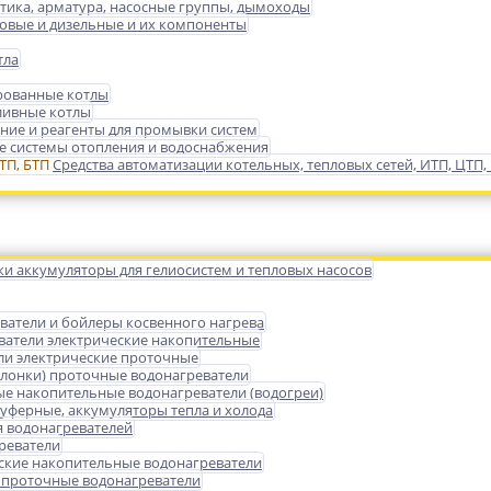
тика, арматура, насосные группы, дымоходы
зовые и дизельные и их компоненты
тла
ованные котлы
ливные котлы
ние и реагенты для промывки систем
 системы отопления и водоснабжения
Средства автоматизации котельных, тепловых сетей, ИТП, ЦТП,
ки аккумуляторы для гелиосистем и тепловых насосов
ватели и бойлеры косвенного нагрева
ватели электрические накопительные
ли электрические проточные
олонки) проточные водонагреватели
ые накопительные водонагреватели (водогреи)
уферные, аккумуляторы тепла и холода
 водонагревателей
реватели
ские накопительные водонагреватели
 проточные водонагреватели