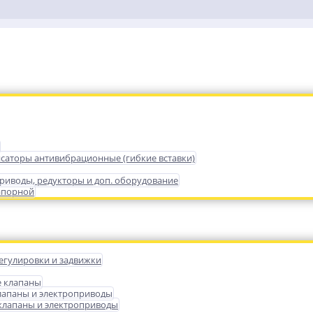
саторы антивибрационные (гибкие вставки)
риводы, редукторы и доп. оборудование
апорной
егулировки и задвижки
е клапаны
лапаны и электроприводы
лапаны и электроприводы