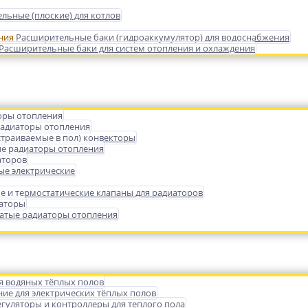
льные (плоские) для котлов
Расширительные баки (гидроаккумулятор) для водоснабжения
Расширительные баки для систем отопления и охлаждения
оры отопления
радиаторы отопления
страиваемые в пол) конвекторы
е радиаторы отопления
аторов
ые электрические
е и термостатические клапаны для радиаторов
иаторы
атые радиаторы отопления
я водяных тёплых полов
ие для электрических тёплых полов
гуляторы и контроллеры для теплого пола