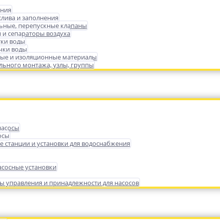
ения
слива и заполнения
ьные, перепускные клапаны
 и сепараторы воздуха
тки воды
чки воды
ые и изоляционные материалы
ьного монтажа, узлы, группы
насосы
осы
е станции и установки для водоснабжения
сосные установки
ы управления и принадлежности для насосов