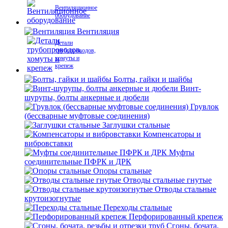
Вентиляционное
оборудование
Вентиляция
Детали
трубопроводов,
хомуты и
крепеж
Болты, гайки и шайбы
Винт-
шурупы, болты анкерные и дюбели
Грувлок
(бессварные муфтовые соединения)
Заглушки стальные
Компенсаторы и
вибровставки
Муфты
соединительные ПФРК и ДРК
Опоры стальные
Отводы стальные гнутые
Отводы стальные
крутоизогнутые
Переходы стальные
Перфорированный крепеж
Сгоны, бочата,