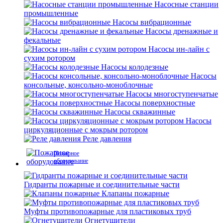
Насосные станции
промышленные
Насосы вибрационные
Насосы дренажные и
фекальные
Насосы ин-лайн с
сухим ротором
Насосы колодезные
Насосы
консольные, консольно-моноблочные
Насосы многоступенчатые
Насосы поверхностные
Насосы скважинные
Насосы
циркуляционные с мокрым ротором
Реле давления
Пожарное
оборудование
Гидранты пожарные и соединительные части
Клапаны пожарные
Муфты противопожарные для пластиковых труб
Огнетушители