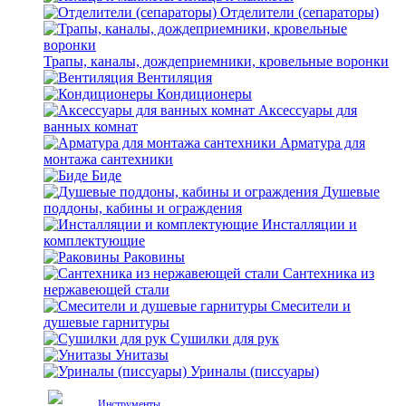
Отделители (сепараторы)
Трапы, каналы, дождеприемники, кровельные воронки
Вентиляция
Кондиционеры
Аксессуары для
ванных комнат
Арматура для
монтажа сантехники
Биде
Душевые
поддоны, кабины и ограждения
Инсталляции и
комплектующие
Раковины
Сантехника из
нержавеющей стали
Смесители и
душевые гарнитуры
Сушилки для рук
Унитазы
Уриналы (писсуары)
Инструменты