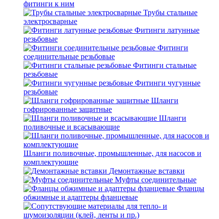
фитинги к ним
Трубы стальные
электросварные
Фитинги латунные
резьбовые
Фитинги
соединительные резьбовые
Фитинги стальные
резьбовые
Фитинги чугунные
резьбовые
Шланги
гофрированные защитные
Шланги
поливочные и всасывающие
Шланги поливочные, промышленные, для насосов и
комплектующие
Демонтажные вставки
Муфты соединительные
Фланцы
обжимные и адаптеры фланцевые