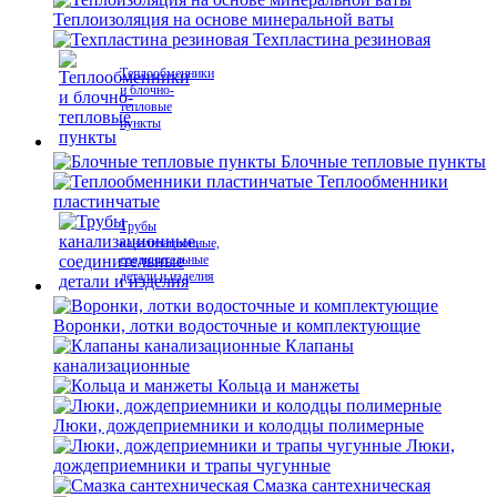
Теплоизоляция на основе минеральной ваты
Техпластина резиновая
Теплообменники
и блочно-
тепловые
пункты
Блочные тепловые пункты
Теплообменники
пластинчатые
Трубы
канализационные,
соединительные
детали и изделия
Воронки, лотки водосточные и комплектующие
Клапаны
канализационные
Кольца и манжеты
Люки, дождеприемники и колодцы полимерные
Люки,
дождеприемники и трапы чугунные
Смазка сантехническая