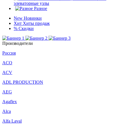
элеваторные узлы
Разное
New
Новинки
Хит
Хиты продаж
%
Скидки
Производители
Россия
ACO
ACV
ADL PRODUCTION
AEG
Agaflex
Alca
Alfa Laval