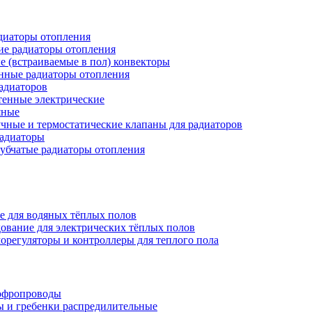
иаторы отопления
ие радиаторы отопления
е (встраиваемые в пол) конвекторы
нные радиаторы отопления
адиаторов
тенные электрические
яные
чные и термостатические клапаны для радиаторов
радиаторы
убчатые радиаторы отопления
е для водяных тёплых полов
ование для электрических тёплых полов
орегуляторы и контроллеры для теплого пола
офропроводы
ы и гребенки распредилительные