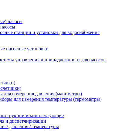
ые) насосы
 насосы
осные станции и установки для водоснабжения
ые насосные установки
стемы управления и принадлежности для насосов
етчики)
осчетчики)
 для измерения давления (манометры)
иборы для измерения температуры (термометры)
конструкции и комплектующие
ля и диспетчиризации
ня / давления / температуры