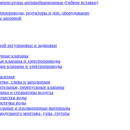
мпенсаторы антивибрационные (гибкие вставки)
троприводы, редукторы и доп. оборудование
ы запорной
ной регулировки и задвижки
ечные клапаны
ые клапаны и электроприводы
ие клапаны и электроприводы
авления
тки, слива и заполнения
ительные, перепускные клапаны
чики и сепараторы воздуха
очистки воды
ротечки воды
ельные и изоляционные материалы
одульного монтажа, узлы, группы