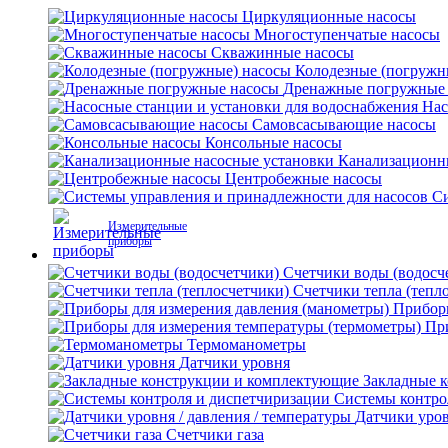
Циркуляционные насосы
Многоступенчатые насосы
Скважинные насосы
Колодезные (погружн
Дренажные погружные
Нас
Самовсасывающие насосы
Консольные насосы
Канализационн
Центробежные насосы
Си
Измерительные
приборы
Счетчики воды (водосч
Счетчики тепла (тепл
Приборы
Пр
Термоманометры
Датчики уровня
Закладные 
Системы контро
Датчики уров
Счетчики газа