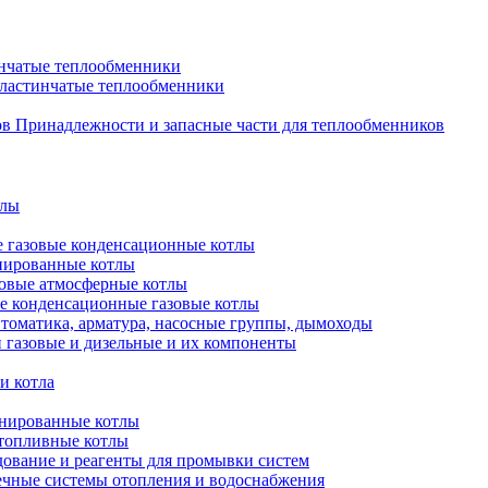
нчатые теплообменники
пластинчатые теплообменники
Принадлежности и запасные части для теплообменников
тлы
 газовые конденсационные котлы
нированные котлы
овые атмосферные котлы
е конденсационные газовые котлы
томатика, арматура, насосные группы, дымоходы
 газовые и дизельные и их компоненты
и котла
нированные котлы
топливные котлы
ование и реагенты для промывки систем
чные системы отопления и водоснабжения