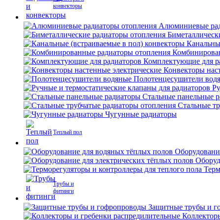
конвекторы
Алюминиевые рад
Биметаллическ
Канальны
Комбинирова
Комплектующие для р
Конвекторы нас
Полотенцесушители вод
Ру
Стальные панельные 
Стальные тр
Чугунные радиаторы
Теплый пол
Оборудовани
Оборуд
Терм
Трубы и
фитинги
Защитные трубы и г
Коллектор