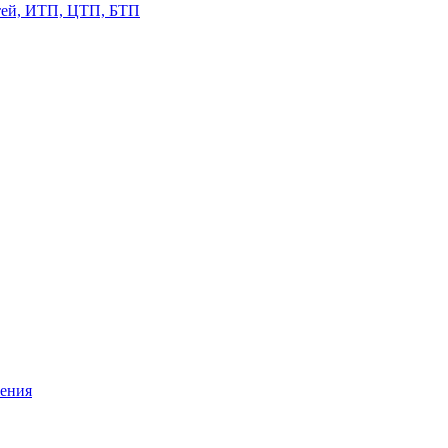
етей, ИТП, ЦТП, БТП
жения