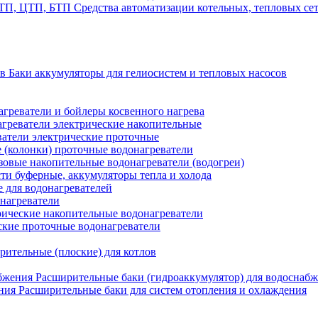
Средства автоматизации котельных, тепловых с
Баки аккумуляторы для гелиосистем и тепловых насосов
греватели и бойлеры косвенного нагрева
греватели электрические накопительные
атели электрические проточные
 (колонки) проточные водонагреватели
зовые накопительные водонагреватели (водогреи)
ти буферные, аккумуляторы тепла и холода
для водонагревателей
нагреватели
ические накопительные водонагреватели
ские проточные водонагреватели
рительные (плоские) для котлов
Расширительные баки (гидроаккумулятор) для водоснаб
Расширительные баки для систем отопления и охлаждения