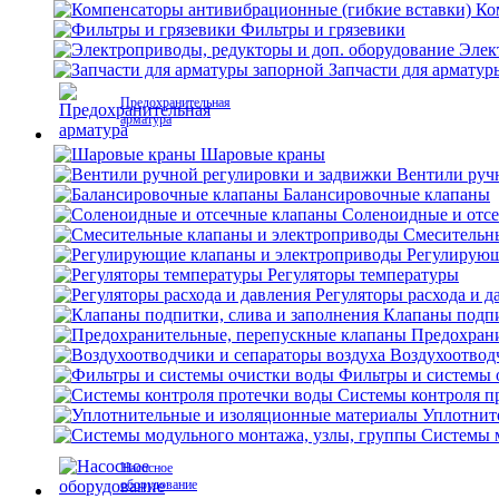
Ко
Фильтры и грязевики
Элек
Запчасти для арматур
Предохранительная
арматура
Шаровые краны
Вентили руч
Балансировочные клапаны
Соленоидные и отс
Смесительн
Регулирующ
Регуляторы температуры
Регуляторы расхода и д
Клапаны подпи
Предохран
Воздухоотвод
Фильтры и системы 
Системы контроля п
Уплотнит
Системы м
Насосное
оборудование