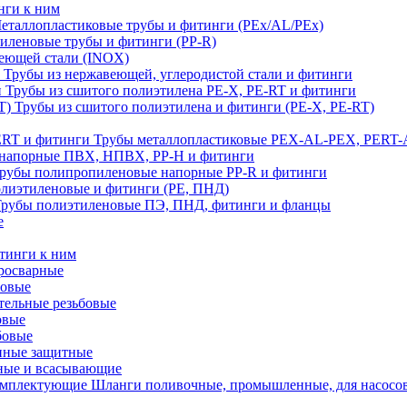
нги к ним
еталлопластиковые трубы и фитинги (PEx/AL/PEx)
иленовые трубы и фитинги (PP-R)
еющей стали (INOX)
Трубы из нержавеющей, углеродистой стали и фитинги
Трубы из сшитого полиэтилена PE-X, PE-RT и фитинги
Трубы из сшитого полиэтилена и фитинги (PE-X, PE-RT)
Трубы металлопластиковые PEX-AL-PEX, PERT-
напорные ПВХ, НПВХ, PP-H и фитинги
рубы полипропиленовые напорные PP-R и фитинги
лиэтиленовые и фитинги (PE, ПНД)
Трубы полиэтиленовые ПЭ, ПНД, фитинги и фланцы
е
тинги к ним
тросварные
бовые
тельные резьбовые
овые
бовые
нные защитные
ные и всасывающие
Шланги поливочные, промышленные, для насосо