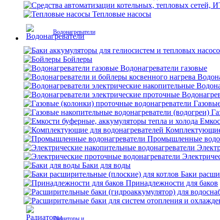
Тепловые насосы
Водонагреватели
Бойлеры
Водонагреватели газовые
Водона
Водона
Водонагрев
Газовые
Га
Емкос
Комплектующие 
Промышленные водо
Электр
Электриче
Баки для воды
Баки расши
Принадлежности для баков
Радиаторы и