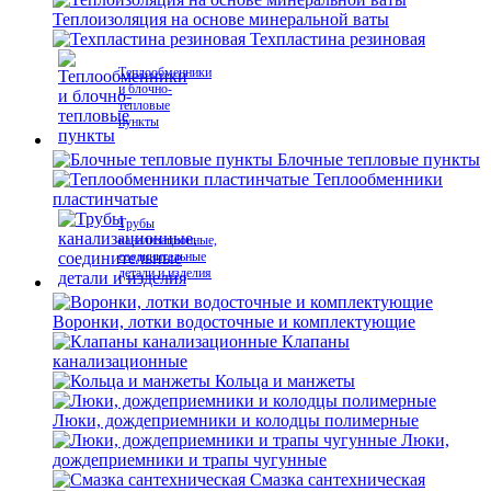
Теплоизоляция на основе минеральной ваты
Техпластина резиновая
Теплообменники
и блочно-
тепловые
пункты
Блочные тепловые пункты
Теплообменники
пластинчатые
Трубы
канализационные,
соединительные
детали и изделия
Воронки, лотки водосточные и комплектующие
Клапаны
канализационные
Кольца и манжеты
Люки, дождеприемники и колодцы полимерные
Люки,
дождеприемники и трапы чугунные
Смазка сантехническая