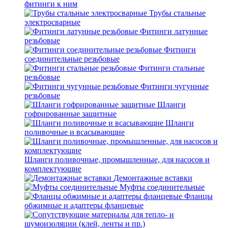
фитинги к ним
Трубы стальные
электросварные
Фитинги латунные
резьбовые
Фитинги
соединительные резьбовые
Фитинги стальные
резьбовые
Фитинги чугунные
резьбовые
Шланги
гофрированные защитные
Шланги
поливочные и всасывающие
Шланги поливочные, промышленные, для насосов и
комплектующие
Демонтажные вставки
Муфты соединительные
Фланцы
обжимные и адаптеры фланцевые