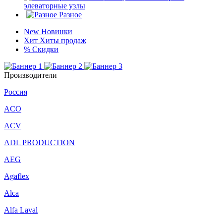
элеваторные узлы
Разное
New
Новинки
Хит
Хиты продаж
%
Скидки
Производители
Россия
ACO
ACV
ADL PRODUCTION
AEG
Agaflex
Alca
Alfa Laval