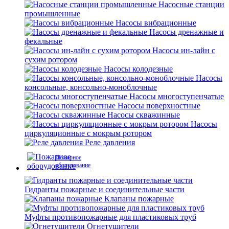
Насосные станции
промышленные
Насосы вибрационные
Насосы дренажные и
фекальные
Насосы ин-лайн с
сухим ротором
Насосы колодезные
Насосы
консольные, консольно-моноблочные
Насосы многоступенчатые
Насосы поверхностные
Насосы скважинные
Насосы
циркуляционные с мокрым ротором
Реле давления
Пожарное
оборудование
Гидранты пожарные и соединительные части
Клапаны пожарные
Муфты противопожарные для пластиковых труб
Огнетушители