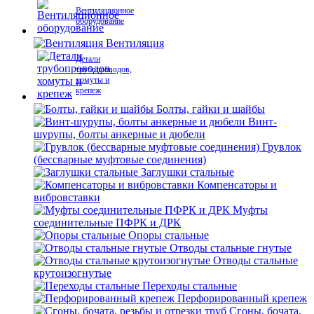
Вентиляционное
оборудование
Вентиляция
Детали
трубопроводов,
хомуты и
крепеж
Болты, гайки и шайбы
Винт-
шурупы, болты анкерные и дюбели
Грувлок
(бессварные муфтовые соединения)
Заглушки стальные
Компенсаторы и
вибровставки
Муфты
соединительные ПФРК и ДРК
Опоры стальные
Отводы стальные гнутые
Отводы стальные
крутоизогнутые
Переходы стальные
Перфорированный крепеж
Сгоны, бочата,