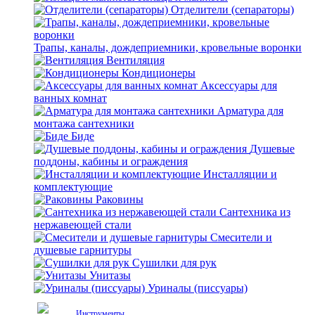
Отделители (сепараторы)
Трапы, каналы, дождеприемники, кровельные воронки
Вентиляция
Кондиционеры
Аксессуары для
ванных комнат
Арматура для
монтажа сантехники
Биде
Душевые
поддоны, кабины и ограждения
Инсталляции и
комплектующие
Раковины
Сантехника из
нержавеющей стали
Смесители и
душевые гарнитуры
Сушилки для рук
Унитазы
Уриналы (писсуары)
Инструменты