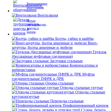
Вентиляционное
оборудование
Вентиляция
Детали
трубопроводов,
хомуты и
крепеж
Болты, гайки и шайбы
Винт-
шурупы, болты анкерные и дюбели
Грувлок
(бессварные муфтовые соединения)
Заглушки стальные
Компенсаторы и
вибровставки
Муфты
соединительные ПФРК и ДРК
Опоры стальные
Отводы стальные гнутые
Отводы стальные
крутоизогнутые
Переходы стальные
Перфорированный крепеж
Сгоны, бочата,