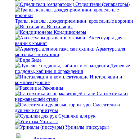
Отделители (сепараторы)
Трапы, каналы, дождеприемники, кровельные воронки
Вентиляция
Кондиционеры
Аксессуары для
ванных комнат
Арматура для
монтажа сантехники
Биде
Душевые
поддоны, кабины и ограждения
Инсталляции и
комплектующие
Раковины
Сантехника из
нержавеющей стали
Смесители и
душевые гарнитуры
Сушилки для рук
Унитазы
Уриналы (писсуары)
Инструменты