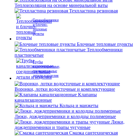
Теплоизоляция на основе минеральной ваты
Техпластина резиновая
Теплообменники
и блочно-
тепловые
пункты
Блочные тепловые пункты
Теплообменники
пластинчатые
Трубы
канализационные,
соединительные
детали и изделия
Воронки, лотки водосточные и комплектующие
Клапаны
канализационные
Кольца и манжеты
Люки, дождеприемники и колодцы полимерные
Люки,
дождеприемники и трапы чугунные
Смазка сантехническая