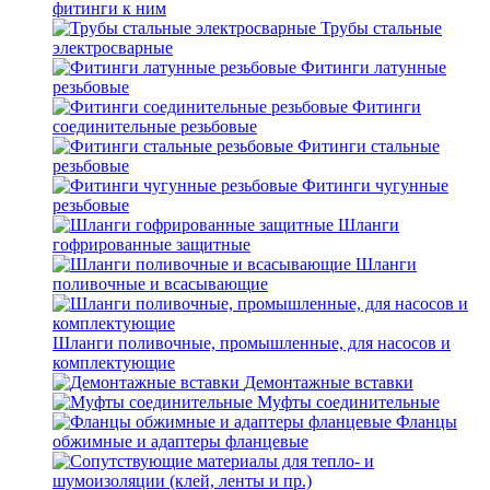
фитинги к ним
Трубы стальные
электросварные
Фитинги латунные
резьбовые
Фитинги
соединительные резьбовые
Фитинги стальные
резьбовые
Фитинги чугунные
резьбовые
Шланги
гофрированные защитные
Шланги
поливочные и всасывающие
Шланги поливочные, промышленные, для насосов и
комплектующие
Демонтажные вставки
Муфты соединительные
Фланцы
обжимные и адаптеры фланцевые