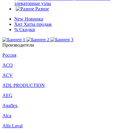
элеваторные узлы
Разное
New
Новинки
Хит
Хиты продаж
%
Скидки
Производители
Россия
ACO
ACV
ADL PRODUCTION
AEG
Agaflex
Alca
Alfa Laval