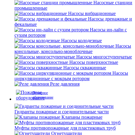
Насосные станции
промышленные
Насосы вибрационные
Насосы дренажные и
фекальные
Насосы ин-лайн с
сухим ротором
Насосы колодезные
Насосы
консольные, консольно-моноблочные
Насосы многоступенчатые
Насосы поверхностные
Насосы скважинные
Насосы
циркуляционные с мокрым ротором
Реле давления
Пожарное
оборудование
Гидранты пожарные и соединительные части
Клапаны пожарные
Муфты противопожарные для пластиковых труб
Огнетушители