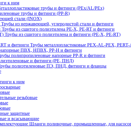
нги к ним
еталлопластиковые трубы и фитинги (PEx/AL/PEx)
иленовые трубы и фитинги (PP-R)
еющей стали (INOX)
Трубы из нержавеющей, углеродистой стали и фитинги
Трубы из сшитого полиэтилена PE-X, PE-RT и фитинги
Трубы из сшитого полиэтилена и фитинги (PE-X, PE-RT)
Трубы металлопластиковые PEX-AL-PEX, PERT-
напорные ПВХ, НПВХ, PP-H и фитинги
рубы полипропиленовые напорные PP-R и фитинги
лиэтиленовые и фитинги (PE, ПНД)
Трубы полиэтиленовые ПЭ, ПНД, фитинги и фланцы
е
тинги к ним
тросварные
бовые
тельные резьбовые
овые
бовые
нные защитные
ные и всасывающие
Шланги поливочные, промышленные, для насосо