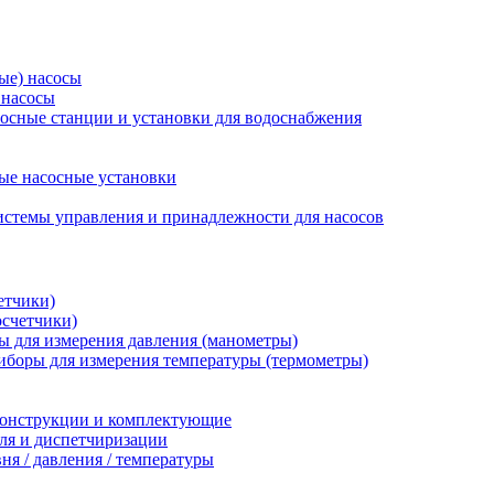
ые) насосы
 насосы
осные станции и установки для водоснабжения
ые насосные установки
стемы управления и принадлежности для насосов
етчики)
осчетчики)
 для измерения давления (манометры)
иборы для измерения температуры (термометры)
конструкции и комплектующие
ля и диспетчиризации
ня / давления / температуры