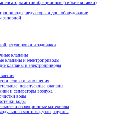
мпенсаторы антивибрационные (гибкие вставки)
троприводы, редукторы и доп. оборудование
ы запорной
ной регулировки и задвижки
ечные клапаны
ые клапаны и электроприводы
ие клапаны и электроприводы
авления
тки, слива и заполнения
ительные, перепускные клапаны
чики и сепараторы воздуха
очистки воды
ротечки воды
ельные и изоляционные материалы
одульного монтажа, узлы, группы