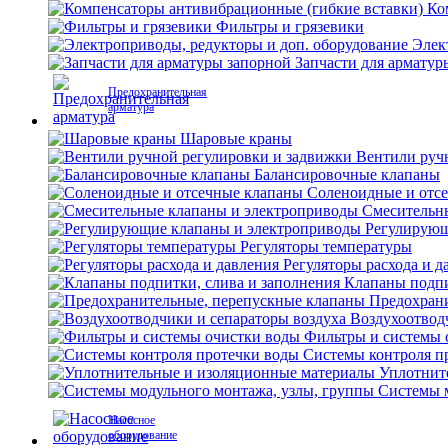
Ко
Фильтры и грязевики
Элек
Запчасти для арматур
Предохранительная
арматура
Шаровые краны
Вентили руч
Балансировочные клапаны
Соленоидные и отс
Смесительн
Регулирующ
Регуляторы температуры
Регуляторы расхода и д
Клапаны подпи
Предохран
Воздухоотвод
Фильтры и системы 
Системы контроля п
Уплотнит
Системы м
Насосное
оборудование