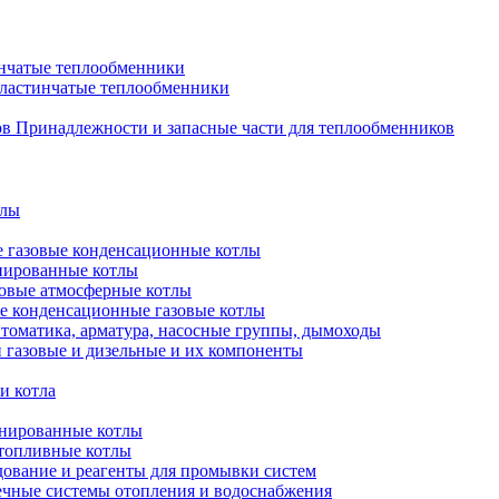
нчатые теплообменники
пластинчатые теплообменники
Принадлежности и запасные части для теплообменников
тлы
 газовые конденсационные котлы
нированные котлы
овые атмосферные котлы
е конденсационные газовые котлы
томатика, арматура, насосные группы, дымоходы
 газовые и дизельные и их компоненты
и котла
нированные котлы
топливные котлы
ование и реагенты для промывки систем
чные системы отопления и водоснабжения