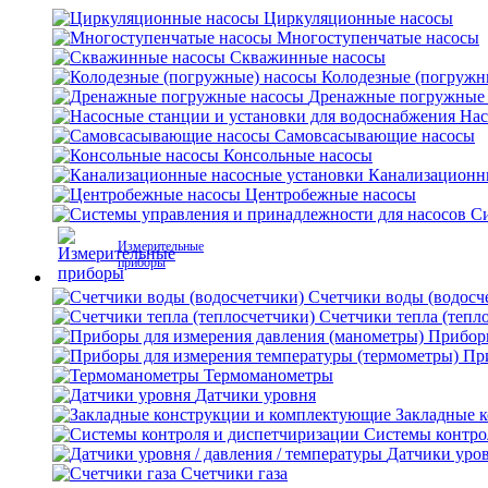
Циркуляционные насосы
Многоступенчатые насосы
Скважинные насосы
Колодезные (погружн
Дренажные погружные
Нас
Самовсасывающие насосы
Консольные насосы
Канализационн
Центробежные насосы
Си
Измерительные
приборы
Счетчики воды (водосч
Счетчики тепла (тепл
Приборы
Пр
Термоманометры
Датчики уровня
Закладные 
Системы контро
Датчики уров
Счетчики газа