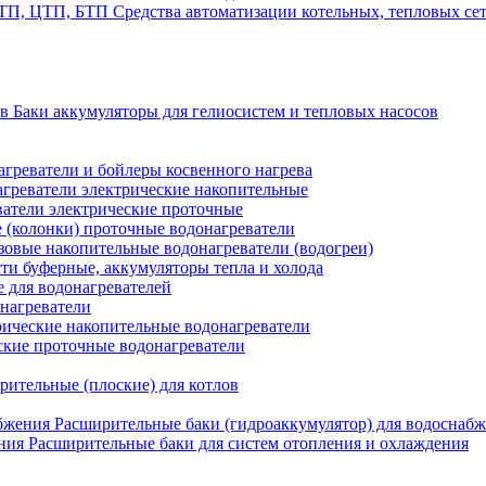
Средства автоматизации котельных, тепловых с
Баки аккумуляторы для гелиосистем и тепловых насосов
греватели и бойлеры косвенного нагрева
греватели электрические накопительные
атели электрические проточные
 (колонки) проточные водонагреватели
зовые накопительные водонагреватели (водогреи)
ти буферные, аккумуляторы тепла и холода
для водонагревателей
нагреватели
ические накопительные водонагреватели
ские проточные водонагреватели
рительные (плоские) для котлов
Расширительные баки (гидроаккумулятор) для водоснаб
Расширительные баки для систем отопления и охлаждения