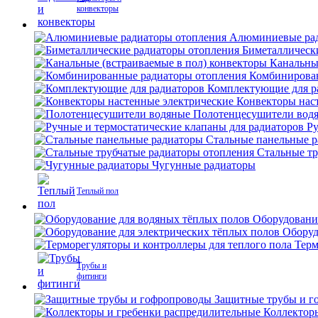
конвекторы
Алюминиевые рад
Биметаллическ
Канальны
Комбинирова
Комплектующие для р
Конвекторы нас
Полотенцесушители вод
Ру
Стальные панельные 
Стальные тр
Чугунные радиаторы
Теплый пол
Оборудовани
Оборуд
Терм
Трубы и
фитинги
Защитные трубы и г
Коллектор