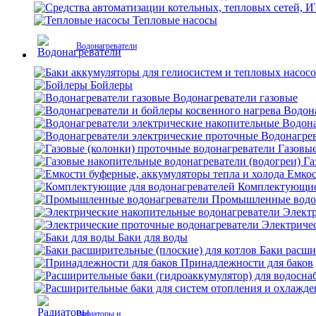
Тепловые насосы
Водонагреватели
Бойлеры
Водонагреватели газовые
Водона
Водона
Водонагрев
Газовые
Га
Емкос
Комплектующие 
Промышленные водо
Электр
Электриче
Баки для воды
Баки расши
Принадлежности для баков
Радиаторы и