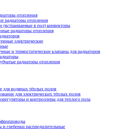
иаторы отопления
ие радиаторы отопления
е (встраиваемые в пол) конвекторы
нные радиаторы отопления
адиаторов
тенные электрические
яные
чные и термостатические клапаны для радиаторов
радиаторы
убчатые радиаторы отопления
е для водяных тёплых полов
ование для электрических тёплых полов
орегуляторы и контроллеры для теплого пола
офропроводы
ы и гребенки распредилительные