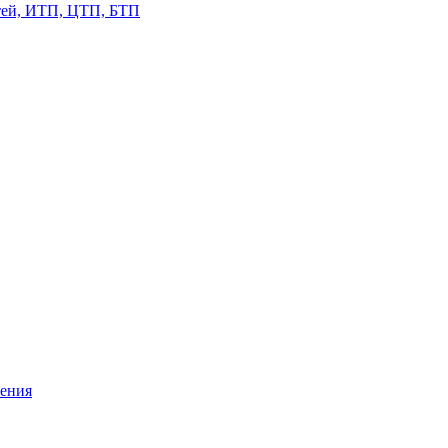
етей, ИТП, ЦТП, БТП
жения